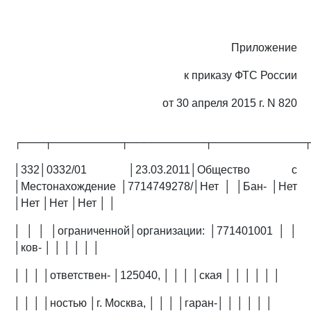
Приложение
к приказу ФТС России
от 30 апреля 2015 г. N 820
┌───┬─────────┬──────────┬────────────
│332│0332/01 │23.03.2011│Общество с
│Местонахождение │7714749278/│Нет │ │Бан- │Нет
│Нет │Нет │Нет │ │
│ │ │ │ограниченной│организации: │771401001 │ │
│ков- │ │ │ │ │ │
│ │ │ │ответствен- │125040, │ │ │ │ская │ │ │ │ │ │
│ │ │ │ностью │г. Москва, │ │ │ │гаран-│ │ │ │ │ │