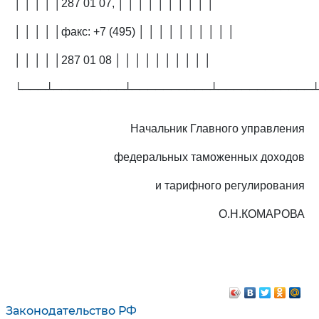
│ │ │ │ │287 01 07, │ │ │ │ │ │ │ │ │ │
│ │ │ │ │факс: +7 (495) │ │ │ │ │ │ │ │ │ │
│ │ │ │ │287 01 08 │ │ │ │ │ │ │ │ │ │
└───┴─────────┴──────────┴────────────
Начальник Главного управления
федеральных таможенных доходов
и тарифного регулирования
О.Н.КОМАРОВА
Законодательство РФ