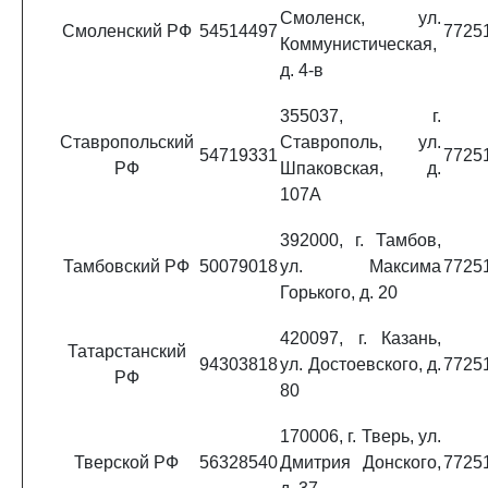
Смоленск, ул.
Смоленский РФ
54514497
7725
Коммунистическая,
д. 4-в
355037, г.
Ставропольский
Ставрополь, ул.
54719331
7725
РФ
Шпаковская, д.
107А
392000, г. Тамбов,
Тамбовский РФ
50079018
ул. Максима
7725
Горького, д. 20
420097, г. Казань,
Татарстанский
94303818
ул. Достоевского, д.
7725
РФ
80
170006, г. Тверь, ул.
Тверской РФ
56328540
Дмитрия Донского,
7725