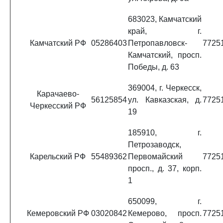
683023, Камчатский
край, г.
Камчатский РФ
05286403
Петропавловск-
7725
Камчатский, просп.
Победы, д. 63
369004, г. Черкесск,
Карачаево-
56125854
ул. Кавказская, д.
7725
Черкесский РФ
19
185910, г.
Петрозаводск,
Карельский РФ
55489362
Первомайский
7725
просп., д. 37, корп.
1
650099, г.
Кемеровский РФ
03020842
Кемерово, просп.
7725