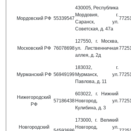
430005, Республика
Мордовия, г.
Мордовский РФ
55339547
7725
Саранск, ул.
Советская, д. 47а
127550, г. Москва,
Московский РФ
76078698
ул. Лиственничная
7725
аллея, д. 2д
183032, г.
Мурманский РФ
56949199
Мурманск, ул.
7725
Павлова, д. 11
603022, г. Нижний
Нижегородский
57186438
Новгород, ул.
7725
РФ
Кулибина, д. 3
173000, г. Великий
Новгородский
Новгород, ул.
54593686
7725