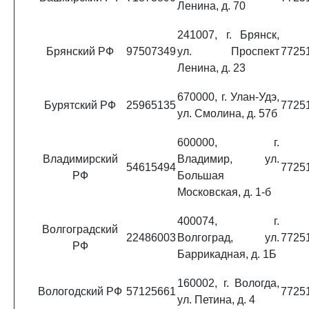
Ленина, д. 70
241007, г. Брянск,
Брянский РФ
97507349
ул. Проспект
7725
Ленина, д. 23
670000, г. Улан-Удэ,
Бурятский РФ
25965135
7725
ул. Смолина, д. 57б
600000, г.
Владимирский
Владимир, ул.
54615494
7725
РФ
Большая
Московская, д. 1-б
400074, г.
Волгоградский
22486003
Волгоград, ул.
7725
РФ
Баррикадная, д. 1Б
160002, г. Вологда,
Вологодский РФ
57125661
7725
ул. Петина, д. 4