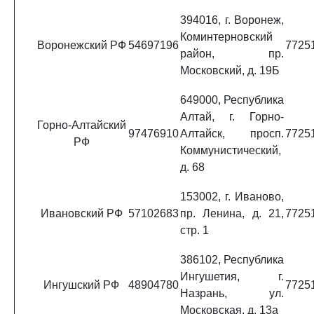
394016, г. Воронеж,
Коминтерновский
Воронежский РФ
54697196
7725
район, пр.
Московский, д. 19Б
649000, Республика
Алтай, г. Горно-
Горно-Алтайский
97476910
Алтайск, просп.
7725
РФ
Коммунистический,
д. 68
153002, г. Иваново,
Ивановский РФ
57102683
пр. Ленина, д. 21,
7725
стр. 1
386102, Республика
Ингушетия, г.
Ингушский РФ
48904780
7725
Назрань, ул.
Московская, д. 13а