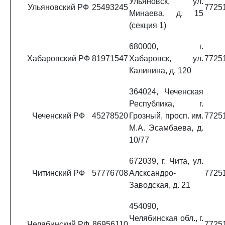
Ульяновск, ул.
Ульяновский РФ
25493245
7725
Минаева, д. 15
(секция 1)
680000, г.
Хабаровский РФ
81971547
Хабаровск, ул.
7725
Калинина, д. 120
364024, Чеченская
Республика, г.
Чеченский РФ
45278520
Грозный, просп. им.
7725
М.А. Эсамбаева, д.
10/77
672039, г. Чита, ул.
Читинский РФ
57776708
Алсксандро-
7725
Заводская, д. 21
454090,
Челябинская обл., г.
Челябинский РФ
86956110
7725