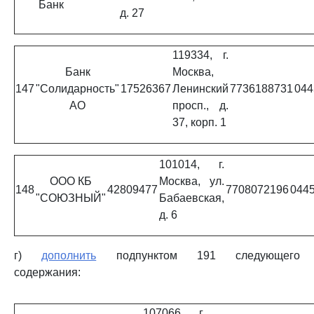
Банк
д. 27
119334, г.
Банк
Москва,
147
"Солидарность"
17526367
Ленинский
7736188731
044
АО
просп., д.
37, корп. 1
101014, г.
ООО КБ
Москва, ул.
148
42809477
7708072196
044
"СОЮЗНЫЙ"
Бабаевская,
д. 6
г)
дополнить
подпунктом 191 следующего
содержания:
107066, г.