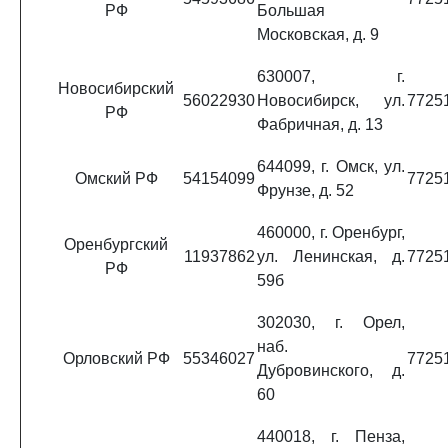
РФ
Большая
Московская, д. 9
630007, г.
Новосибирский
56022930
Новосибирск, ул.
7725
РФ
Фабричная, д. 13
644099, г. Омск, ул.
Омский РФ
54154099
7725
Фрунзе, д. 52
460000, г. Оренбург,
Оренбургский
11937862
ул. Ленинская, д.
7725
РФ
59б
302030, г. Орел,
наб.
Орловский РФ
55346027
7725
Дубровинского, д.
60
440018, г. Пенза,