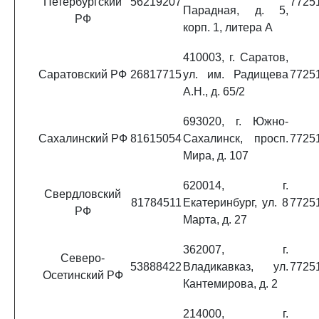
Петербургский
56219207
7725
Парадная, д. 5,
РФ
корп. 1, литера А
410003, г. Саратов,
Саратовский РФ
26817715
ул. им. Радищева
7725
А.Н., д. 65/2
693020, г. Южно-
Сахалинский РФ
81615054
Сахалинск, просп.
7725
Мира, д. 107
620014, г.
Свердловский
81784511
Екатеринбург, ул. 8
7725
РФ
Марта, д. 27
362007, г.
Северо-
53888422
Владикавказ, ул.
7725
Осетинский РФ
Кантемирова, д. 2
214000, г.