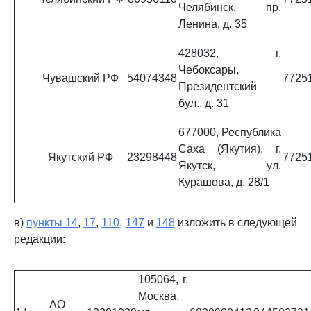
Челябинск, пр.
Ленина, д. 35
428032, г.
Чебоксары,
Чувашский РФ
54074348
7725
Президентский
бул., д. 31
677000, Республика
Саха (Якутия), г.
Якутский РФ
23298448
7725
Якутск, ул.
Курашова, д. 28/1
в)
пункты 14
,
17
,
110
,
147
и
148
изложить в следующей
редакции:
105064, г.
Москва,
АО