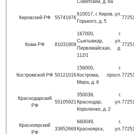
Советский, д. 8а
610017, г. Киров, ул.
Кировский РФ
55741976
7725
Горького, д. 5
167000, г.
Сыктывкар, ул.
Коми РФ
81031809
7725
Первомайская, д.
112/1
156000, г.
Костромской РФ
50121016
Кострома, просп.
7725
Мира, д. 6
350038, г.
Краснодарский
55105921
Краснодар, ул.
7725
РФ
Короленко, д. 2
660049, г.
Красноярский
33852669
Красноярск, ул.
7725
РФ