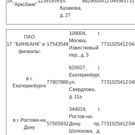
14
12391939
ул.
6829000412
044583731
"Арксбанк"
Казакова,
д. 27
109004, г.
ПАО
Москва,
17
"БИНБАНК" и
17543549
7731025412
04
Известковый
филиалы:
пер., д. 3
620027, г.
Екатеринбург,
в г.
77907986
ул.
7731025412
04
Екатеринбурге
Свердлова,
д. 11а
344019, г.
Ростов-на-
в г. Ростове-на
57505932
Дону, пр.
7731025412
04
Дону
Шолохова, д.