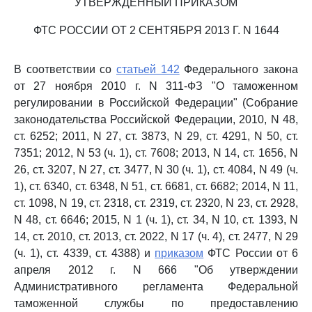
УТВЕРЖДЕННЫЙ ПРИКАЗОМ
ФТС РОССИИ ОТ 2 СЕНТЯБРЯ 2013 Г. N 1644
В соответствии со
статьей 142
Федерального закона
от 27 ноября 2010 г. N 311-ФЗ "О таможенном
регулировании в Российской Федерации" (Собрание
законодательства Российской Федерации, 2010, N 48,
ст. 6252; 2011, N 27, ст. 3873, N 29, ст. 4291, N 50, ст.
7351; 2012, N 53 (ч. 1), ст. 7608; 2013, N 14, ст. 1656, N
26, ст. 3207, N 27, ст. 3477, N 30 (ч. 1), ст. 4084, N 49 (ч.
1), ст. 6340, ст. 6348, N 51, ст. 6681, ст. 6682; 2014, N 11,
ст. 1098, N 19, ст. 2318, ст. 2319, ст. 2320, N 23, ст. 2928,
N 48, ст. 6646; 2015, N 1 (ч. 1), ст. 34, N 10, ст. 1393, N
14, ст. 2010, ст. 2013, ст. 2022, N 17 (ч. 4), ст. 2477, N 29
(ч. 1), ст. 4339, ст. 4388) и
приказом
ФТС России от 6
апреля 2012 г. N 666 "Об утверждении
Административного регламента Федеральной
таможенной службы по предоставлению