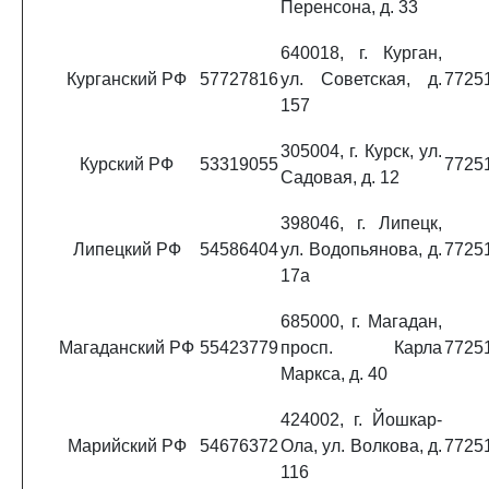
Перенсона, д. 33
640018, г. Курган,
Курганский РФ
57727816
ул. Советская, д.
7725
157
305004, г. Курск, ул.
Курский РФ
53319055
7725
Садовая, д. 12
398046, г. Липецк,
Липецкий РФ
54586404
ул. Водопьянова, д.
7725
17а
685000, г. Магадан,
Магаданский РФ
55423779
просп. Карла
7725
Маркса, д. 40
424002, г. Йошкар-
Марийский РФ
54676372
Ола, ул. Волкова, д.
7725
116