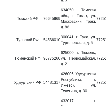
д. 37
634050, Томская
обл., г. Томск, ул.
Томский РФ
76645969
7725
Московский тракт,
д. 8б
300041, г. Тула, ул.
Тульский РФ
54536010
7725
Тургеневская, д. 5
625000, г. Тюмень,
Тюменский РФ
98775260
ул. Первомайская,
7725
д. 21
426006, Удмуртская
Республика, г.
Удмуртский РФ
54481317
7725
Ижевск, ул.
Телегина, д. 30
432017, г.