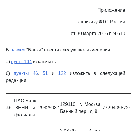
Приложение
к приказу ФТС России
от 30 марта 2016 г. N 610
В
раздел
"Банки" внести следующие изменения:
а)
пункт 144
исключить;
б)
пункты 46
,
51
и
122
изложить в следующей
редакции:
ПАО Банк
129110, г. Москва,
46
ЗЕНИТ и
29325987
7729405872
Банный пер., д. 9
филиалы:
305000, г. Курск,