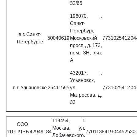
32/65
196070, г.
Санкт-
Петербург,
в г. Санкт-
50040619
Московский
7731025412
04
Петербурге
просп., д. 173,
пом. 3Н, лит.
А
432017, г.
Ульяновск,
в г. Ульяновске
25411595
ул.
7731025412
04
Матросова, д.
33
119454, г.
ООО
Москва, ул.
110
ПЧРБ
42949184
7701138419
04452530
Лобачевского,