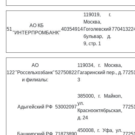
119019, г.
Москва,
АО КБ
51
40354914
Гоголевский
77041322
"ИНТЕРПРОМБАНК"
бульвар, д.
9, стр. 1
АО
119034, г. Москва,
122
"Россельхозбанк"
52750822
Гагаринский пер., д.
7725
и филиалы:
3
385000, г. Майкоп,
ул.
Адыгейский РФ
53002097
7725
Краснооктябрьская,
д. 24
450008, г. Уфа, ул.
Башкирский РФ
71873890
7725