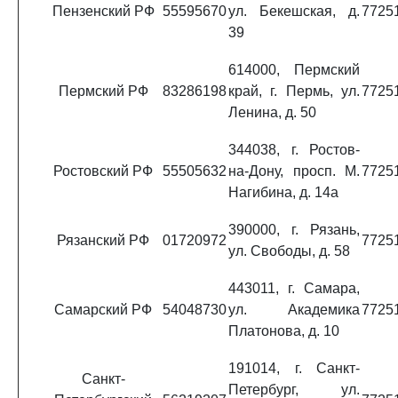
Пензенский РФ
55595670
ул. Бекешская, д.
7725
39
614000, Пермский
Пермский РФ
83286198
край, г. Пермь, ул.
7725
Ленина, д. 50
344038, г. Ростов-
Ростовский РФ
55505632
на-Дону, просп. М.
7725
Нагибина, д. 14а
390000, г. Рязань,
Рязанский РФ
01720972
7725
ул. Свободы, д. 58
443011, г. Самара,
Самарский РФ
54048730
ул. Академика
7725
Платонова, д. 10
191014, г. Санкт-
Санкт-
Петербург, ул.