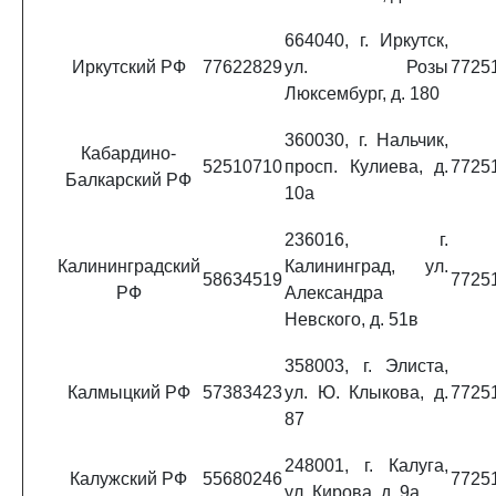
664040, г. Иркутск,
Иркутский РФ
77622829
ул. Розы
7725
Люксембург, д. 180
360030, г. Нальчик,
Кабардино-
52510710
просп. Кулиева, д.
7725
Балкарский РФ
10а
236016, г.
Калининградский
Калининград, ул.
58634519
7725
РФ
Александра
Невского, д. 51в
358003, г. Элиста,
Калмыцкий РФ
57383423
ул. Ю. Клыкова, д.
7725
87
248001, г. Калуга,
Калужский РФ
55680246
7725
ул. Кирова, д. 9а