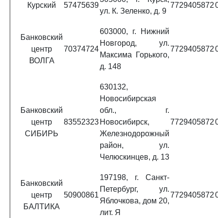
Курский
57475639
7729405872
ул. К. Зеленко, д. 9
603000, г. Нижний
Банковский
Новгород, ул.
центр
70374724
7729405872
Максима Горького,
ВОЛГА
д. 148
630132,
Новосибирская
Банковский
обл., г.
центр
83552323
Новосибирск,
7729405872
СИБИРЬ
Железнодорожный
район, ул.
Челюскинцев, д. 13
197198, г. Санкт-
Банковский
Петербург, ул.
центр
50900861
7729405872
Яблочкова, дом 20,
БАЛТИКА
лит. Я