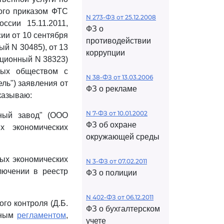
ого приказом ФТС
N 273-ФЗ от 25.12.2008
ссии 15.11.2011,
ФЗ о
ии от 10 сентября
противодействии
ый N 30485), от 13
коррупции
ационный N 38323)
ных обществом с
N 38-ФЗ от 13.03.2006
ль") заявления от
ФЗ о рекламе
иказываю:
N 7-ФЗ от 10.01.2002
ьный завод" (ООО
ФЗ об охране
х экономических
окружающей среды
ных экономических
N 3-ФЗ от 07.02.2011
лючении в реестр
ФЗ о полиции
N 402-ФЗ от 06.12.2011
го контроля (Д.Б.
ФЗ о бухгалтерском
вным
регламентом
,
учете