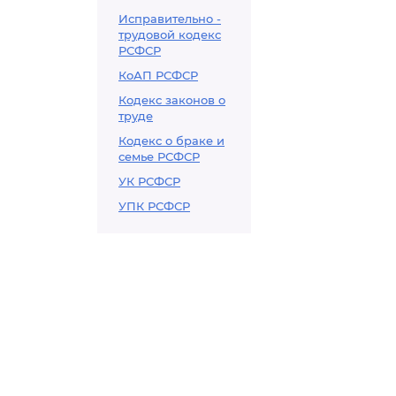
Исправительно -
трудовой кодекс
РСФСР
КоАП РСФСР
Кодекс законов о
труде
Кодекс о браке и
семье РСФСР
УК РСФСР
УПК РСФСР