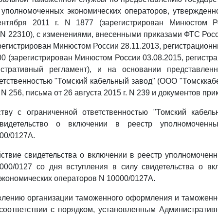
 уполномоченных экономических операторов, утвержденн
нтября 2011 г. N 1877 (зарегистрирован Минюстом Ро
N 22310), с изменениями, внесенными приказами ФТС Росс
арегистрирован Минюстом России 28.11.2013, регистрационн
400 (зарегистрирован Минюстом России 03.08.2015, регистр
истративный регламент), и на основании представлен
етственностью "Томский кабельный завод" (ООО "Томсккабе
. N 256, письма от 26 августа 2015 г. N 239 и документов пр
тву с ограниченной ответственностью "Томский кабел
 свидетельство о включении в реестр уполномоченны
00/0127А.
йствие свидетельства о включении в реестр уполномочен
000/0127 со дня вступления в силу свидетельства о вк
кономических операторов N 10000/0127А.
влению организации таможенного оформления и таможенно
 соответствии с порядком, установленным Администрати