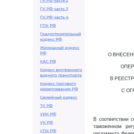
ГК РФ часть 2
ГК РФ часть 3
ГК РФ часть 4
ГПК РФ
Градостроительный
кодекс РФ
Жилищный кодекс
РФ
О ВНЕСЕН
КАС РФ
ОПЕР
Кодекс внутреннего
водного транспорта
В РЕЕСТ
Кодекс торгового
мореплавания РФ
С О
Семейный кодекс
ТК РФ
УИК РФ
В соответствии 
УК РФ
таможенном рег
УПК РФ
регламента Феде