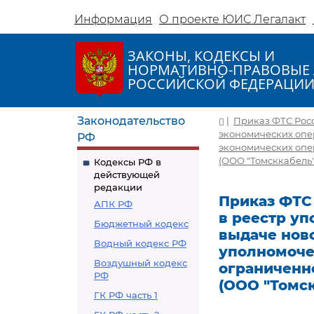
Информация
О проекте ЮИС Легалакт
ЗАКОНЫ, КОДЕКСЫ И
НОРМАТИВНО-ПРАВОВЫЕ 
РОССИЙСКОЙ ФЕДЕРАЦИ
Законодательство
|
Приказ ФТС Росс
экономических опер
РФ
экономических опе
(ООО "Томсккабель"
Кодексы РФ в
действующей
редакции
Приказ ФТС 
АПК РФ
в реестр у
Бюджетный кодекс
выдаче ново
Водный кодекс РФ
уполномоче
Воздушный кодекс
ограниченн
РФ
(ООО "Томск
ГК РФ часть 1