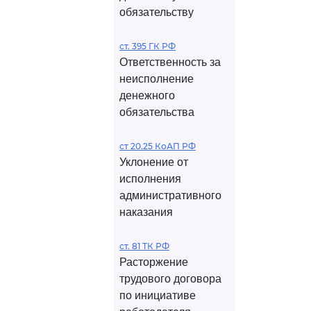
обязательству
ст. 395 ГК РФ
Ответственность за
неисполнение
денежного
обязательства
ст 20.25 КоАП РФ
Уклонение от
исполнения
административного
наказания
ст. 81 ТК РФ
Расторжение
трудового договора
по инициативе