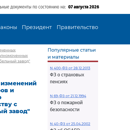
льные документы по состоянию на:
07 августа 2026
Законы
Президент
Правительство
Популярные статьи
моченных
полномоченных
и материалы
бельный завод"
N 400-ФЗ от 28.12.2013
ФЗ о страховых
пенсиях
и изменений
ов и
р
N 69-ФЗ от 21.12.1994
ФЗ о пожарной
тву с
безопасности
ый завод"
N 40-ФЗ от 25.04.2002