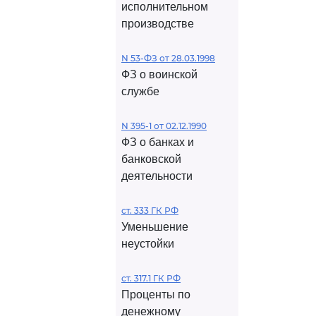
исполнительном
производстве
N 53-ФЗ от 28.03.1998
ФЗ о воинской
службе
N 395-1 от 02.12.1990
ФЗ о банках и
банковской
деятельности
ст. 333 ГК РФ
Уменьшение
неустойки
ст. 317.1 ГК РФ
Проценты по
денежному