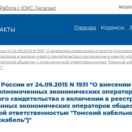
Актуа
Работа с ЮИС Легалакт
Главная
Кодексы
АКТЫ
И
ии от 24.09.2015 N 1931 "О внесении изменений в реестр уполно
аторов и выдаче нового свидетельства о включении в реестр у
раторов обществу с ограниченной ответственностью "Томский ка
)"
России от 24.09.2015 N 1931 "О внесени
полномоченных экономических оператор
го свидетельства о включении в реест
нных экономических операторов общес
ой ответственностью "Томский кабельн
кабель")"