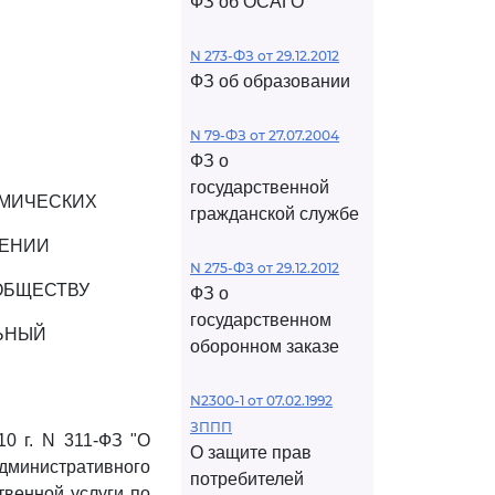
ФЗ об ОСАГО
N 273-ФЗ от 29.12.2012
ФЗ об образовании
N 79-ФЗ от 27.07.2004
ФЗ о
государственной
ОМИЧЕСКИХ
гражданской службе
ЧЕНИИ
N 275-ФЗ от 29.12.2012
ОБЩЕСТВУ
ФЗ о
государственном
ЬНЫЙ
оборонном заказе
N2300-1 от 07.02.1992
ЗППП
0 г. N 311-ФЗ "О
О защите прав
министративного
потребителей
венной услуги по