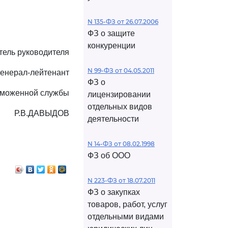
N 135-ФЗ от 26.07.2006
ФЗ о защите
конкуренции
тель руководителя
N 99-ФЗ от 04.05.2011
генерал-лейтенант
ФЗ о
аможенной службы
лицензировании
отдельных видов
Р.В.ДАВЫДОВ
деятельности
N 14-ФЗ от 08.02.1998
ФЗ об ООО
N 223-ФЗ от 18.07.2011
ФЗ о закупках
товаров, работ, услуг
отдельными видами