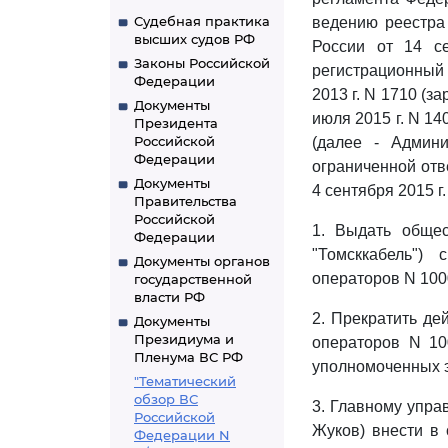
Судебная практика
ведению реестра
высших судов РФ
России от 14 се
Законы Российской
регистрационный 
Федерации
2013 г. N 1710 (з
Документы
июля 2015 г. N 1
Президента
Российской
(далее - Админ
Федерации
ограниченной отв
Документы
4 сентября 2015 г
Правительства
Российской
1. Выдать общес
Федерации
"Томсккабель")
Документы органов
операторов N 100
государственной
власти РФ
2. Прекратить де
Документы
Президиума и
операторов N 10
Пленума ВС РФ
уполномоченных э
"Тематический
обзор ВС
3. Главному упра
Российской
Жуков) внести в
Федерации N