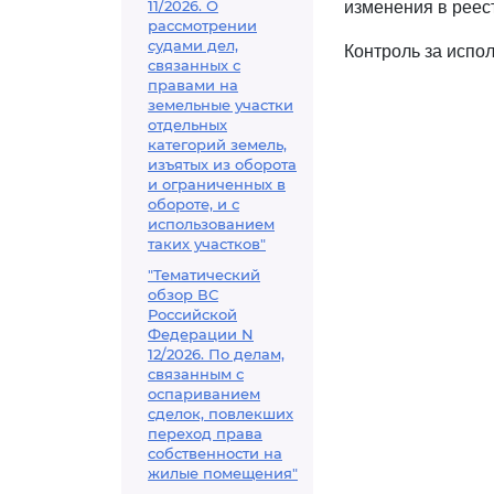
11/2026. О
изменения в реес
рассмотрении
судами дел,
Контроль за испо
связанных с
правами на
земельные участки
отдельных
категорий земель,
изъятых из оборота
и ограниченных в
обороте, и с
использованием
таких участков"
"Тематический
обзор ВС
Российской
Федерации N
12/2026. По делам,
связанным с
оспариванием
сделок, повлекших
переход права
собственности на
жилые помещения"