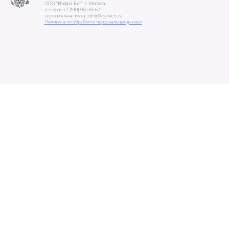
ООО "Инфра-Бит", г. Москва.
телефон +7 (910) 050-65-67
электронная почта: info@legalacts.ru
Политика по обработке персональных данных