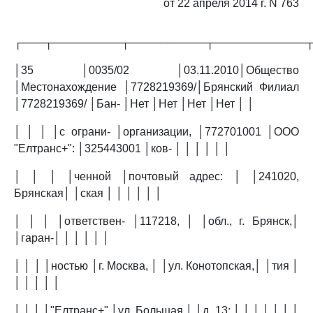
от 22 апреля 2014 г. N 763
┌───┬─────────┬──────────┬────────────
│35 │0035/02 │03.11.2010│Общество
│Местонахождение │7728219369/│Брянский Филиал
│7728219369/ │Бан- │Нет │Нет │Нет │Нет │ │
│ │ │ │с ограни- │организации, │772701001 │ООО
"Елтранс+": │325443001 │ков- │ │ │ │ │ │
│ │ │ │ченной │почтовый адрес: │ │241020,
Брянская│ │ская │ │ │ │ │ │
│ │ │ │ответствен- │117218, │ │обл., г. Брянск,│
│гаран-│ │ │ │ │ │
│ │ │ │ностью │г. Москва, │ │ул. Конотопская,│ │тия │
│ │ │ │ │
│ │ │ │"Елтранс+" │ул. Большая │ │д. 13; │ │ │ │ │ │ │