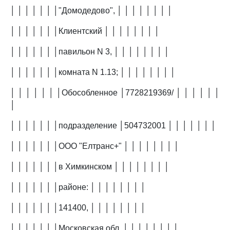
│ │ │ │ │ │ │"Домодедово", │ │ │ │ │ │ │ │
│ │ │ │ │ │ │Клиентский │ │ │ │ │ │ │ │
│ │ │ │ │ │ │павильон N 3, │ │ │ │ │ │ │ │
│ │ │ │ │ │ │комната N 1.13; │ │ │ │ │ │ │ │
│ │ │ │ │ │ │Обособленное │7728219369/ │ │ │ │ │ │
│
│ │ │ │ │ │ │подразделение │504732001 │ │ │ │ │ │ │
│ │ │ │ │ │ │ООО "Елтранс+" │ │ │ │ │ │ │ │
│ │ │ │ │ │ │в Химкинском │ │ │ │ │ │ │ │
│ │ │ │ │ │ │районе: │ │ │ │ │ │ │ │
│ │ │ │ │ │ │141400, │ │ │ │ │ │ │ │
│ │ │ │ │ │ │Московская обл.,│ │ │ │ │ │ │ │