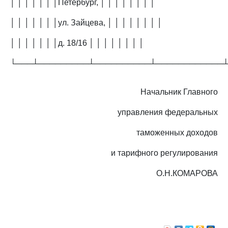
│ │ │ │ │ │ │Петербург, │ │ │ │ │ │ │ │
│ │ │ │ │ │ │ул. Зайцева, │ │ │ │ │ │ │ │
│ │ │ │ │ │ │д. 18/16 │ │ │ │ │ │ │ │
└───┴─────────┴──────────┴────────────
Начальник Главного
управления федеральных
таможенных доходов
и тарифного регулирования
О.Н.КОМАРОВА