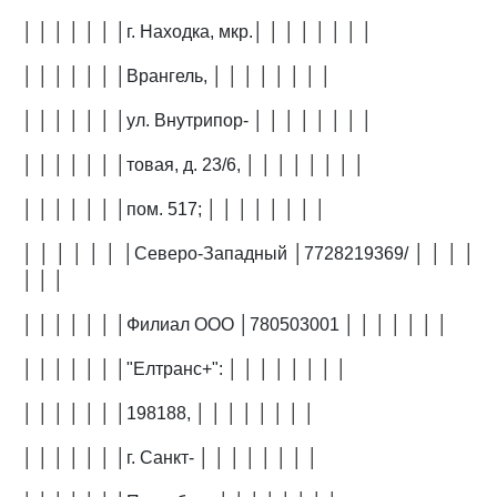
│ │ │ │ │ │ │г. Находка, мкр.│ │ │ │ │ │ │ │
│ │ │ │ │ │ │Врангель, │ │ │ │ │ │ │ │
│ │ │ │ │ │ │ул. Внутрипор- │ │ │ │ │ │ │ │
│ │ │ │ │ │ │товая, д. 23/6, │ │ │ │ │ │ │ │
│ │ │ │ │ │ │пом. 517; │ │ │ │ │ │ │ │
│ │ │ │ │ │ │Северо-Западный │7728219369/ │ │ │ │
│ │ │
│ │ │ │ │ │ │Филиал ООО │780503001 │ │ │ │ │ │ │
│ │ │ │ │ │ │"Елтранс+": │ │ │ │ │ │ │ │
│ │ │ │ │ │ │198188, │ │ │ │ │ │ │ │
│ │ │ │ │ │ │г. Санкт- │ │ │ │ │ │ │ │