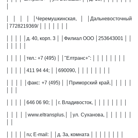
│
│ │ │ │ │Черемушкинская, │ │Дальневосточный
│7728219369/ │ │ │ │ │ │ │
│ │ │ │ │д. 40, корп. 3 │ │Филиал ООО │253643001 │ │
│ │ │ │ │
│ │ │ │ │тел.: +7 (495) │ │"Елтранс+": │ │ │ │ │ │ │ │
│ │ │ │ │411 94 44; │ │690090, │ │ │ │ │ │ │ │
│ │ │ │ │факс: +7 (495) │ │Приморский край,│ │ │ │ │
│ │ │
│ │ │ │ │646 06 90; │ │г. Владивосток, │ │ │ │ │ │ │ │
│ │ │ │ │www.eltransplus.│ │ул. Суханова, │ │ │ │ │ │
│ │
│ │ │ │ │ru; E-mail: │ │д. 3а, комната │ │ │ │ │ │ │ │