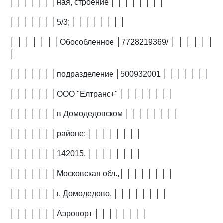
│ │ │ │ │ │ │ная, строение │ │ │ │ │ │ │ │
│ │ │ │ │ │ │5/3; │ │ │ │ │ │ │ │
│ │ │ │ │ │ │Обособленное │7728219369/ │ │ │ │ │ │
│
│ │ │ │ │ │ │подразделение │500932001 │ │ │ │ │ │ │
│ │ │ │ │ │ │ООО "Елтранс+" │ │ │ │ │ │ │ │
│ │ │ │ │ │ │в Домодедовском │ │ │ │ │ │ │ │
│ │ │ │ │ │ │районе: │ │ │ │ │ │ │ │
│ │ │ │ │ │ │142015, │ │ │ │ │ │ │ │
│ │ │ │ │ │ │Московская обл.,│ │ │ │ │ │ │ │
│ │ │ │ │ │ │г. Домодедово, │ │ │ │ │ │ │ │
│ │ │ │ │ │ │Аэропорт │ │ │ │ │ │ │ │