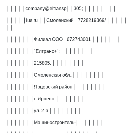
│ │ │ │ │company@eltransp│ │305; │ │ │ │ │ │ │ │
│ │ │ │ │lus.ru │ │Смоленский │7728219369/ │ │ │ │ │
│ │
│ │ │ │ │ │ │Филиал ООО │672743001 │ │ │ │ │ │ │
│ │ │ │ │ │ │"Елтранс+": │ │ │ │ │ │ │ │
│ │ │ │ │ │ │215805, │ │ │ │ │ │ │ │
│ │ │ │ │ │ │Смоленская обл.,│ │ │ │ │ │ │ │
│ │ │ │ │ │ │Ярцевский район,│ │ │ │ │ │ │ │
│ │ │ │ │ │ │г. Ярцево, │ │ │ │ │ │ │ │
│ │ │ │ │ │ │ул. 2-я │ │ │ │ │ │ │ │
│ │ │ │ │ │ │Машиностроитель-│ │ │ │ │ │ │ │