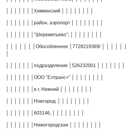
│ │ │ │ │ │ │Химкинский │ │ │ │ │ │ │ │
│ │ │ │ │ │ │район, аэропорт │ │ │ │ │ │ │ │
│ │ │ │ │ │ │"Шереметьево"; │ │ │ │ │ │ │ │
│ │ │ │ │ │ │Обособленное │7728219369/ │ │ │ │ │ │
│
│ │ │ │ │ │ │подразделение │526232001 │ │ │ │ │ │ │
│ │ │ │ │ │ │ООО "Елтранс+" │ │ │ │ │ │ │ │
│ │ │ │ │ │ │в г. Нижний │ │ │ │ │ │ │ │
│ │ │ │ │ │ │Новгород: │ │ │ │ │ │ │ │
│ │ │ │ │ │ │603146, │ │ │ │ │ │ │ │
│ │ │ │ │ │ │Нижегородская │ │ │ │ │ │ │ │