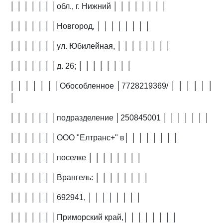
│ │ │ │ │ │ │обл., г. Нижний │ │ │ │ │ │ │ │
│ │ │ │ │ │ │Новгород, │ │ │ │ │ │ │ │
│ │ │ │ │ │ │ул. Юбилейная, │ │ │ │ │ │ │ │
│ │ │ │ │ │ │д. 26; │ │ │ │ │ │ │ │
│ │ │ │ │ │ │Обособленное │7728219369/ │ │ │ │ │ │
│
│ │ │ │ │ │ │подразделение │250845001 │ │ │ │ │ │ │
│ │ │ │ │ │ │ООО "Елтранс+" в│ │ │ │ │ │ │ │
│ │ │ │ │ │ │поселке │ │ │ │ │ │ │ │
│ │ │ │ │ │ │Врангель: │ │ │ │ │ │ │ │
│ │ │ │ │ │ │692941, │ │ │ │ │ │ │ │
│ │ │ │ │ │ │Приморский край,│ │ │ │ │ │ │ │