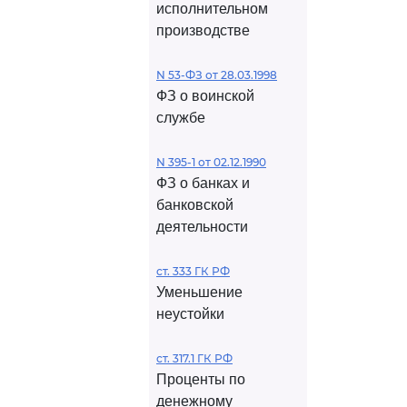
исполнительном
производстве
N 53-ФЗ от 28.03.1998
ФЗ о воинской
службе
N 395-1 от 02.12.1990
ФЗ о банках и
банковской
деятельности
ст. 333 ГК РФ
Уменьшение
неустойки
ст. 317.1 ГК РФ
Проценты по
денежному