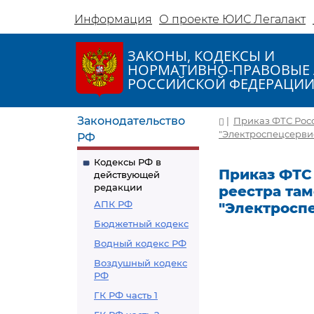
Информация
О проекте ЮИС Легалакт
ЗАКОНЫ, КОДЕКСЫ И
НОРМАТИВНО-ПРАВОВЫЕ 
РОССИЙСКОЙ ФЕДЕРАЦИ
Законодательство
|
Приказ ФТС Росс
"Электроспецсерви
РФ
Кодексы РФ в
Приказ ФТС 
действующей
редакции
реестра та
АПК РФ
"Электросп
Бюджетный кодекс
Водный кодекс РФ
Воздушный кодекс
РФ
ГК РФ часть 1