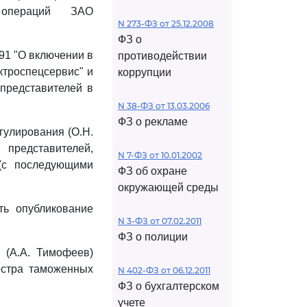
 операций ЗАО
N 273-ФЗ от 25.12.2008
ФЗ о
91 "О включении в
противодействии
ктроспецсервис" и
коррупции
представителей в
N 38-ФЗ от 13.03.2006
ФЗ о рекламе
гулирования (О.Н.
представителей,
N 7-ФЗ от 10.01.2002
(с последующими
ФЗ об охране
окружающей среды
ть опубликование
N 3-ФЗ от 07.02.2011
ФЗ о полиции
 (А.А. Тимофеев)
естра таможенных
N 402-ФЗ от 06.12.2011
ФЗ о бухгалтерском
учете