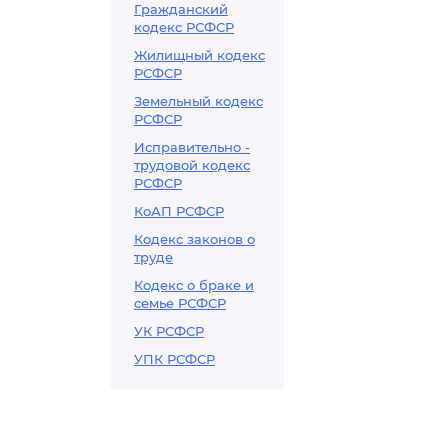
Гражданский
кодекс РСФСР
Жилищный кодекс
РСФСР
Земельный кодекс
РСФСР
Исправительно -
трудовой кодекс
РСФСР
КоАП РСФСР
Кодекс законов о
труде
Кодекс о браке и
семье РСФСР
УК РСФСР
УПК РСФСР