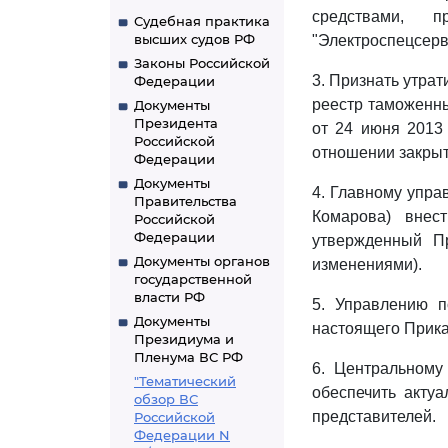
средствами, 
Судебная практика
высших судов РФ
"Электроспецсерв
Законы Российской
3. Признать утрат
Федерации
реестр таможенны
Документы
Президента
от 24 июня 2013
Российской
отношении закрыт
Федерации
Документы
4. Главному упра
Правительства
Комарова) внес
Российской
Федерации
утвержденный П
Документы органов
изменениями).
государственной
власти РФ
5. Управлению п
Документы
настоящего Прика
Президиума и
Пленума ВС РФ
6. Центральному
"Тематический
обеспечить акту
обзор ВС
представителей.
Российской
Федерации N