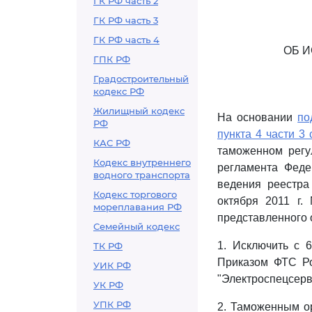
ГК РФ часть 2
ГК РФ часть 3
ГК РФ часть 4
ОБ 
ГПК РФ
Градостроительный
кодекс РФ
Жилищный кодекс
На основании
по
РФ
пункта 4 части 3 
КАС РФ
таможенном регу
Кодекс внутреннего
регламента Феде
водного транспорта
ведения реестра
Кодекс торгового
октября 2011 г.
мореплавания РФ
представленного 
Семейный кодекс
1. Исключить с 
ТК РФ
Приказом ФТС Ро
УИК РФ
"Электроспецсерви
УК РФ
УПК РФ
2. Таможенным о