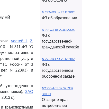
ФЗ об ОСАГО
N 273-ФЗ от 29.12.2012
ЕЛЕЙ
ФЗ об образовании
N 79-ФЗ от 27.07.2004
ФЗ о
союза,
частей 1
,
2
,
государственной
10 г. N 311-ФЗ "О
гражданской службе
министративного
рственной услуги
N 275-ФЗ от 29.12.2012
 ФТС России от 3
ФЗ о
рег. N 22393), и
государственном
ю:
оборонном заказе
й, утвержденного
N2300-1 от 07.02.1992
зменениями),
ЗАО
ЗППП
2013 г.).
О защите прав
потребителей
 и транспортными