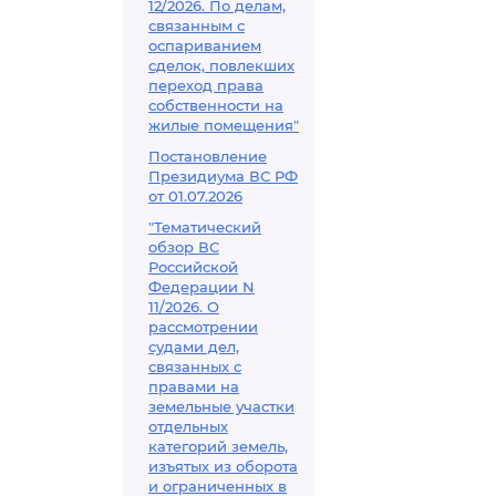
12/2026. По делам,
связанным с
оспариванием
сделок, повлекших
переход права
собственности на
жилые помещения"
Постановление
Президиума ВС РФ
от 01.07.2026
"Тематический
обзор ВС
Российской
Федерации N
11/2026. О
рассмотрении
судами дел,
связанных с
правами на
земельные участки
отдельных
категорий земель,
изъятых из оборота
и ограниченных в