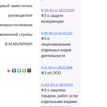
рвый заместитель
N 135-ФЗ от 26.07.2006
руководителя
ФЗ о защите
конкуренции
генерал-полковник
N 99-ФЗ от 04.05.2011
аможенной службы
ФЗ о
В.М.МАЛИНИН
лицензировании
отдельных видов
деятельности
N 14-ФЗ от 08.02.1998
ФЗ об ООО
N 223-ФЗ от 18.07.2011
ФЗ о закупках
товаров, работ, услуг
отдельными видами