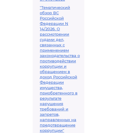
"Тематический
обзор ВС
Российской
Федерации N
14/2026. О
рассмотрении
судами дел,
связанных с
применением
законодательства о
противодействии
коррупции и
обращением в
доход Российской
Федерации
имущества,
приобретенного в
результате
нарушения
требований и
запретов,
направленных на
предотвращение
коррупции"