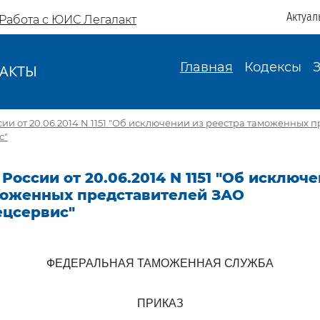
Актуал
Работа с ЮИС Легалакт
Главная
Кодексы
АКТЫ
И
ии от 20.06.2014 N 1151 "Об исключении из реестра таможенных 
с"
России от 20.06.2014 N 1151 "Об исключе
моженных представителей ЗАО
ецсервис"
ФЕДЕРАЛЬНАЯ ТАМОЖЕННАЯ СЛУЖБА
ПРИКАЗ