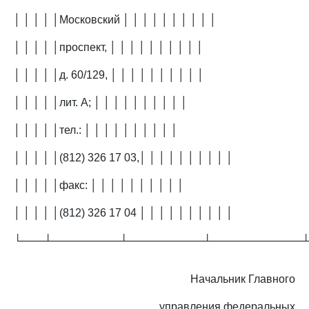
│ │ │ │ │Московский │ │ │ │ │ │ │ │ │ │
│ │ │ │ │проспект, │ │ │ │ │ │ │ │ │ │
│ │ │ │ │д. 60/129, │ │ │ │ │ │ │ │ │ │
│ │ │ │ │лит. А; │ │ │ │ │ │ │ │ │ │
│ │ │ │ │тел.: │ │ │ │ │ │ │ │ │ │
│ │ │ │ │(812) 326 17 03,│ │ │ │ │ │ │ │ │ │
│ │ │ │ │факс: │ │ │ │ │ │ │ │ │ │
│ │ │ │ │(812) 326 17 04 │ │ │ │ │ │ │ │ │ │
└───┴─────────┴──────────┴────────────
Начальник Главного
управления федеральных