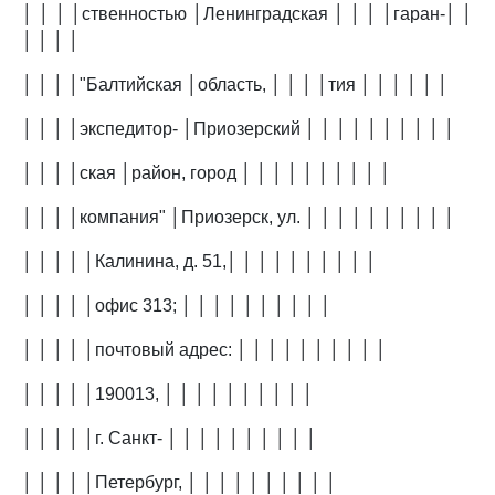
│ │ │ │ственностью │Ленинградская │ │ │ │гаран-│ │
│ │ │ │
│ │ │ │"Балтийская │область, │ │ │ │тия │ │ │ │ │ │
│ │ │ │экспедитор- │Приозерский │ │ │ │ │ │ │ │ │ │
│ │ │ │ская │район, город │ │ │ │ │ │ │ │ │ │
│ │ │ │компания" │Приозерск, ул. │ │ │ │ │ │ │ │ │ │
│ │ │ │ │Калинина, д. 51,│ │ │ │ │ │ │ │ │ │
│ │ │ │ │офис 313; │ │ │ │ │ │ │ │ │ │
│ │ │ │ │почтовый адрес: │ │ │ │ │ │ │ │ │ │
│ │ │ │ │190013, │ │ │ │ │ │ │ │ │ │
│ │ │ │ │г. Санкт- │ │ │ │ │ │ │ │ │ │
│ │ │ │ │Петербург, │ │ │ │ │ │ │ │ │ │