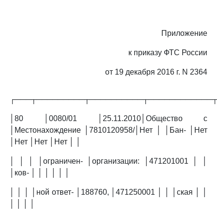
Приложение
к приказу ФТС России
от 19 декабря 2016 г. N 2364
┌───┬─────────┬──────────┬────────────
│80 │0080/01 │25.11.2010│Общество с
│Местонахождение │7810120958/│Нет │ │Бан- │Нет
│Нет │Нет │Нет │ │
│ │ │ │ограничен- │организации: │471201001 │ │
│ков- │ │ │ │ │ │
│ │ │ │ной ответ- │188760, │471250001 │ │ │ская │ │
│ │ │ │