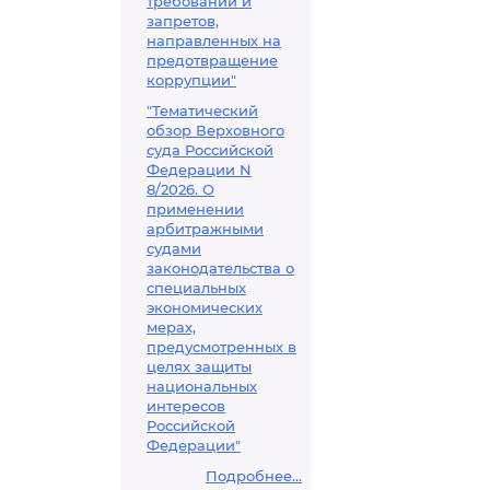
требований и
запретов,
направленных на
предотвращение
коррупции"
"Тематический
обзор Верховного
суда Российской
Федерации N
8/2026. О
применении
арбитражными
судами
законодательства о
специальных
экономических
мерах,
предусмотренных в
целях защиты
национальных
интересов
Российской
Федерации"
Подробнее...