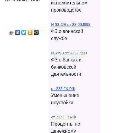
исполнительном
производстве
N 53-ФЗ от 28.03.1998
ФЗ о воинской
службе
N 395-1 от 02.12.1990
ФЗ о банках и
банковской
деятельности
ст. 333 ГК РФ
Уменьшение
неустойки
ст. 317.1 ГК РФ
Проценты по
денежному