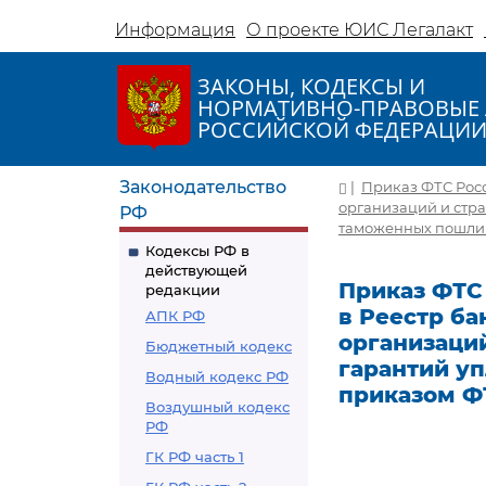
Информация
О проекте ЮИС Легалакт
ЗАКОНЫ, КОДЕКСЫ И
НОРМАТИВНО-ПРАВОВЫЕ 
РОССИЙСКОЙ ФЕДЕРАЦИ
Законодательство
|
Приказ ФТС Росс
организаций и стр
РФ
таможенных пошлин,
Кодексы РФ в
действующей
Приказ ФТС 
редакции
в Реестр ба
АПК РФ
организаци
Бюджетный кодекс
гарантий у
Водный кодекс РФ
приказом ФТ
Воздушный кодекс
РФ
ГК РФ часть 1