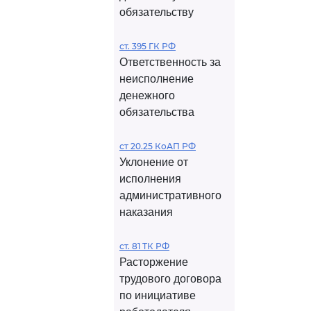
обязательству
ст. 395 ГК РФ
Ответственность за
неисполнение
денежного
обязательства
ст 20.25 КоАП РФ
Уклонение от
исполнения
административного
наказания
ст. 81 ТК РФ
Расторжение
трудового договора
по инициативе