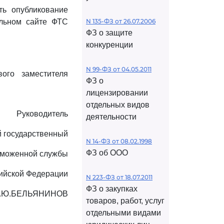
ть опубликование
льном сайте ФТС
N 135-ФЗ от 26.07.2006
ФЗ о защите
конкуренции
N 99-ФЗ от 04.05.2011
ого заместителя
ФЗ о
лицензировании
отдельных видов
Руководитель
деятельности
 государственный
N 14-ФЗ от 08.02.1998
ФЗ об ООО
аможенной службы
ийской Федерации
N 223-ФЗ от 18.07.2011
ФЗ о закупках
.Ю.БЕЛЬЯНИНОВ
товаров, работ, услуг
отдельными видами