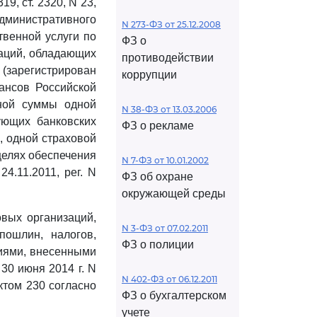
319, ст. 2320, N 23,
Административного
N 273-ФЗ от 25.12.2008
венной услуги по
ФЗ о
заций, обладающих
противодействии
 (зарегистрирован
коррупции
нсов Российской
ьной суммы одной
N 38-ФЗ от 13.03.2006
ующих банковских
ФЗ о рекламе
, одной страховой
целях обеспечения
N 7-ФЗ от 10.01.2002
4.11.2011, рег. N
ФЗ об охране
окружающей среды
овых организаций,
N 3-ФЗ от 07.02.2011
ошлин, налогов,
ФЗ о полиции
ниями, внесенными
 30 июня 2014 г. N
N 402-ФЗ от 06.12.2011
нктом 230 согласно
ФЗ о бухгалтерском
учете