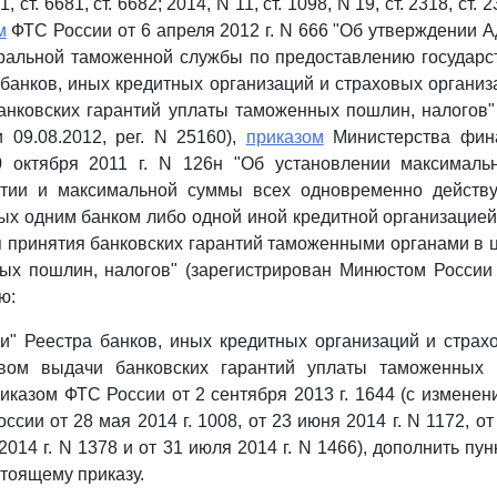
1, ст. 6681, ст. 6682; 2014, N 11, ст. 1098, N 19, ст. 2318, ст. 2
м
ФТС России от 6 апреля 2012 г. N 666 "Об утверждении 
ральной таможенной службы по предоставлению государст
банков, иных кредитных организаций и страховых органи
нковских гарантий уплаты таможенных пошлин, налогов"
 09.08.2012, рег. N 25160),
приказом
Министерства фина
 октября 2011 г. N 126н "Об установлении максимал
нтии и максимальной суммы всех одновременно действ
ых одним банком либо одной иной кредитной организацией
я принятия банковских гарантий таможенными органами в 
х пошлин, налогов" (зарегистрирован Минюстом России 2
ю:
и" Реестра банков, иных кредитных организаций и страх
вом выдачи банковских гарантий уплаты таможенных п
иказом ФТС России от 2 сентября 2013 г. 1644 (с измене
сии от 28 мая 2014 г. 1008, от 23 июня 2014 г. N 1172, от
2014 г. N 1378 и от 31 июля 2014 г. N 1466), дополнить пу
тоящему приказу.