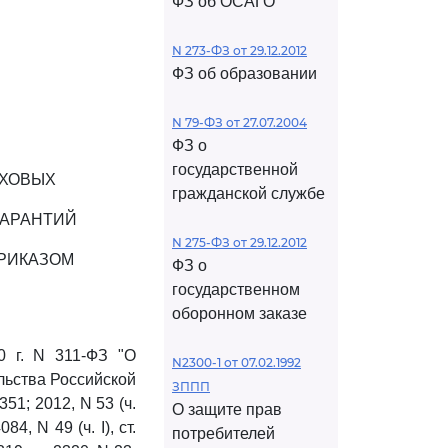
ФЗ об ОСАГО
N 273-ФЗ от 29.12.2012
ФЗ об образовании
N 79-ФЗ от 27.07.2004
ФЗ о
государственной
АХОВЫХ
гражданской службе
ГАРАНТИЙ
N 275-ФЗ от 29.12.2012
РИКАЗОМ
ФЗ о
государственном
оборонном заказе
0 г. N 311-ФЗ "О
N2300-1 от 07.02.1992
льства Российской
ЗППП
7351; 2012, N 53 (ч.
О защите прав
084, N 49 (ч. I), ст.
потребителей