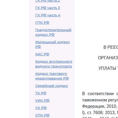
ГК РФ часть 2
ГК РФ часть 3
ГК РФ часть 4
ГПК РФ
Градостроительный
кодекс РФ
Жилищный кодекс
РФ
В РЕЕ
КАС РФ
ОРГАНИЗ
Кодекс внутреннего
водного транспорта
УПЛАТЫ
Кодекс торгового
мореплавания РФ
Семейный кодекс
ТК РФ
В соответствии
таможенном регул
УИК РФ
Федерации, 2010, N 
УК РФ
I), ст. 7608; 2013, 
УПК РФ