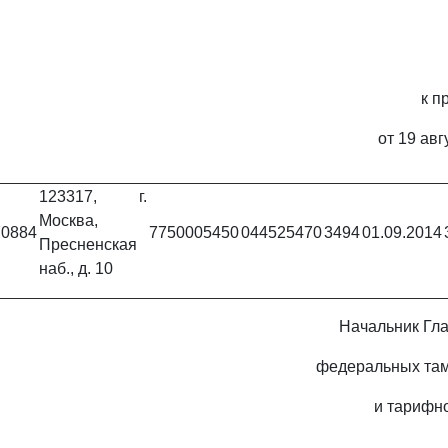
к п
от 19 авг
123317, г.
Москва,
70884
7750005450
044525470
3494
01.09.2014
Пресненская
наб., д. 10
Начальник Гл
федеральных та
и тарифн