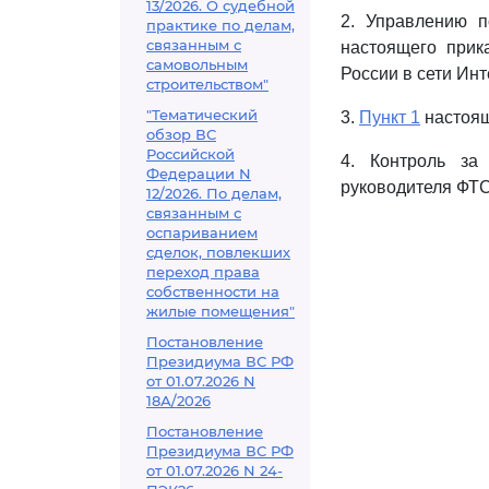
13/2026. О судебной
2. Управлению п
практике по делам,
связанным с
настоящего при
самовольным
России в сети Инт
строительством"
"Тематический
3.
Пункт 1
настоящ
обзор ВС
Российской
4. Контроль за
Федерации N
руководителя ФТС
12/2026. По делам,
связанным с
оспариванием
сделок, повлекших
переход права
собственности на
жилые помещения"
Постановление
Президиума ВС РФ
от 01.07.2026 N
18А/2026
Постановление
Президиума ВС РФ
от 01.07.2026 N 24-