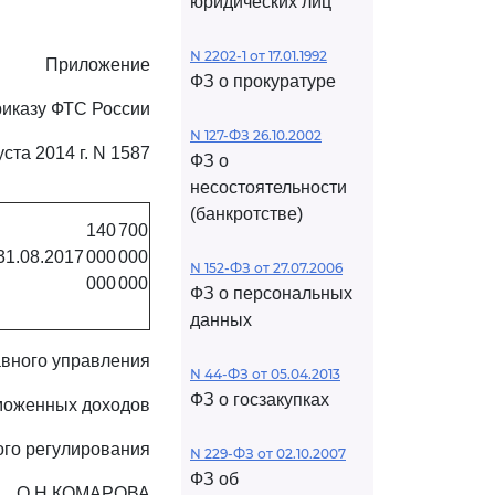
юридических лиц
N 2202-1 от 17.01.1992
Приложение
ФЗ о прокуратуре
риказу ФТС России
N 127-ФЗ 26.10.2002
уста 2014 г. N 1587
ФЗ о
несостоятельности
(банкротстве)
140
700
31.08.2017
000
000
N 152-ФЗ от 27.07.2006
000
000
ФЗ о персональных
данных
авного управления
N 44-ФЗ от 05.04.2013
ФЗ о госзакупках
моженных доходов
ого регулирования
N 229-ФЗ от 02.10.2007
ФЗ об
О.Н.КОМАРОВА