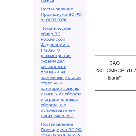
ПЭК26
Постановление
Президиума ВС РФ
от 01.07.2026
"Тематический
обзор ВС
Российской
Федерации N
11/2026. О
рассмотрении
судами дел,
ЗАО
связанных с
230
"СМБСР
616
правами на
земельные участки
Банк"
отдельных
категорий земель,
изъятых из оборота
и ограниченных в
обороте, и с
использованием
таких участков"
Постановление
Президиума ВС РФ
от 01.07.2026 N 272-