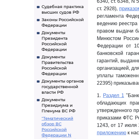
6340, ст. 6348, N 5
Судебная практика
ст. 2928),
приказо
высших судов РФ
регламента Феде
Законы Российской
ведению реестра 
Федерации
правом выдачи ба
Документы
Президента
Минюстом России
Российской
Федерации от 10
Федерации
банковской гара
Документы
гарантий, выданн
Правительства
Российской
организацией, дл
Федерации
уплаты таможенны
Документы органов
22395) приказыва
государственной
власти РФ
1.
Раздел 1
"Банк
Документы
обладающих пра
Президиума и
утвержденного пр
Пленума ВС РФ
приказами ФТС Рос
"Тематический
обзор ВС
1243, от 17 июля 
Российской
приложению
к нас
Федерации N