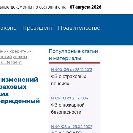
льные документы по состоянию на:
07 августа 2026
Законы
Президент
Правительство
Популярные статьи
 иных кредитных
антий уплаты
и материалы
г. N 1644"
N 400-ФЗ от 28.12.2013
ФЗ о страховых
и изменений
пенсиях
траховых
ких
N 69-ФЗ от 21.12.1994
твержденный
ФЗ о пожарной
безопасности
N 40-ФЗ от 25.04.2002