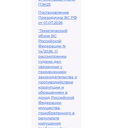
ПЭК25
Постановление
Президиума ВС РФ
от 01.07.2026
"Тематический
обзор ВС
Российской
Федерации N
14/2026. О
рассмотрении
судами дел,
связанных с
применением
законодательства о
противодействии
коррупции и
обращением в
доход Российской
Федерации
имущества,
приобретенного в
результате
нарушения