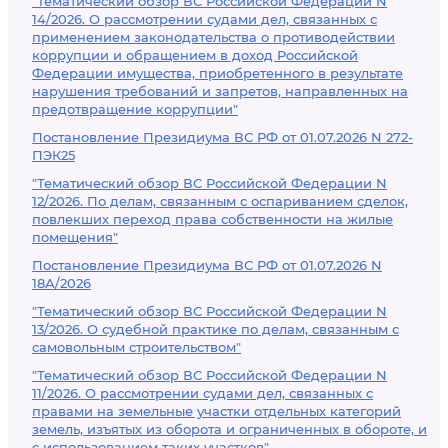
"Тематический обзор ВС Российской Федерации N
14/2026. О рассмотрении судами дел, связанных с
применением законодательства о противодействии
коррупции и обращением в доход Российской
Федерации имущества, приобретенного в результате
нарушения требований и запретов, направленных на
предотвращение коррупции"
Постановление Президиума ВС РФ от 01.07.2026 N 272-
ПЭК25
"Тематический обзор ВС Российской Федерации N
12/2026. По делам, связанным с оспариванием сделок,
повлекших переход права собственности на жилые
помещения"
Постановление Президиума ВС РФ от 01.07.2026 N
18А/2026
"Тематический обзор ВС Российской Федерации N
13/2026. О судебной практике по делам, связанным с
самовольным строительством"
"Тематический обзор ВС Российской Федерации N
11/2026. О рассмотрении судами дел, связанных с
правами на земельные участки отдельных категорий
земель, изъятых из оборота и ограниченных в обороте, и
с использованием таких участков"