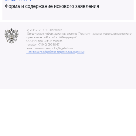
Форма и содержание искового заявления
(c) 2015-2026 ЮИС Легалакт
Юридическая информационная система "Легалакт - законы, кодексы и нормативно-
правовые акты Российской Федерации"
ООО "Инфра-Бит", г. Москва.
телефон +7 (910) 050-65-67
электронная почта: info@legalacts.ru
Политика по обработке персональных данных