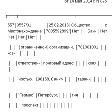
от 14 мая 2014 г. N 875
┌───┬─────────┬──────────┬────────────
│557│0557/01 │25.02.2013│Общество с
│Местонахождение │7805592899/│Нет │ │Бан- │Нет
│Нет │Нет │Нет │ │
│ │ │ │ограниченной│организации, │781001001 │ │
│ков- │ │ │ │ │ │
│ │ │ │ответствен- │почтовый адрес: │ │ │ │ская │ │ │
│ │ │
│ │ │ │ностью │196158, Санкт- │ │ │ │гаран-│ │ │ │ │
│
│ │ │ │"Гермес" │Петербург, │ │ │ │тия │ │ │ │ │ │
│ │ │ │ │проспект │ │ │ │ │ │ │ │ │ │