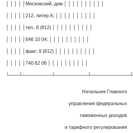
│ │ │ │ │Московский, дом │ │ │ │ │ │ │ │ │ │
│ │ │ │ │212, литер А; │ │ │ │ │ │ │ │ │ │
│ │ │ │ │тел.: 8 (812) │ │ │ │ │ │ │ │ │ │
│ │ │ │ │646 10 04; │ │ │ │ │ │ │ │ │ │
│ │ │ │ │факс: 8 (812) │ │ │ │ │ │ │ │ │ │
│ │ │ │ │740 62 06 │ │ │ │ │ │ │ │ │ │
└───┴─────────┴──────────┴────────────
Начальник Главного
управления федеральных
таможенных доходов
и тарифного регулирования