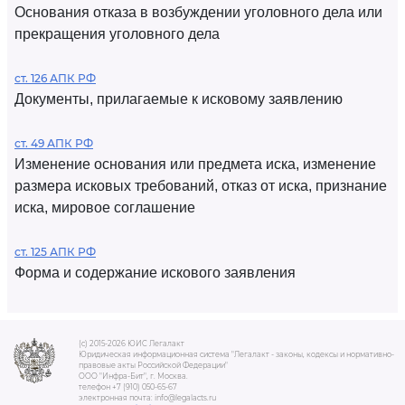
Основания отказа в возбуждении уголовного дела или
прекращения уголовного дела
ст. 126 АПК РФ
Документы, прилагаемые к исковому заявлению
ст. 49 АПК РФ
Изменение основания или предмета иска, изменение
размера исковых требований, отказ от иска, признание
иска, мировое соглашение
ст. 125 АПК РФ
Форма и содержание искового заявления
(c) 2015-2026 ЮИС Легалакт
Юридическая информационная система "Легалакт - законы, кодексы и нормативно-
правовые акты Российской Федерации"
ООО "Инфра-Бит", г. Москва.
телефон +7 (910) 050-65-67
электронная почта: info@legalacts.ru