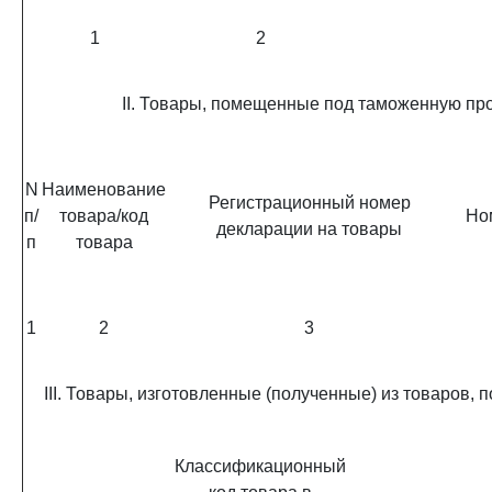
1
2
II. Товары, помещенные под таможенную пр
N
Наименование
Регистрационный номер
п/
товара/код
Но
декларации на товары
п
товара
1
2
3
III. Товары, изготовленные (полученные) из товаро
Классификационный