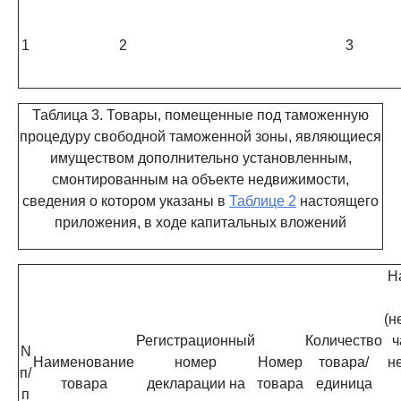
1
2
3
Таблица 3. Товары, помещенные под таможенную
процедуру свободной таможенной зоны, являющиеся
имуществом дополнительно установленным,
смонтированным на объекте недвижимости,
сведения о котором указаны в
Таблице 2
настоящего
приложения, в ходе капитальных вложений
Н
(н
Регистрационный
Количество
ч
N
Наименование
номер
Номер
товара/
н
п/
товара
декларации на
товара
единица
п