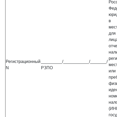
Рос
Фед
юри
в 
мес
для
лиц
от
нал
ре
Регистрационный
_________/___________/_______/
мес
N
РЗПО
ил
пре
физ
иде
ном
нал
(ИН
гос