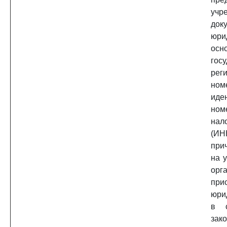
учр
док
юри
осн
гос
рег
но
иде
ном
нал
(И
при
на 
ор
при
юри
в с
зак