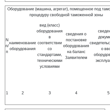
Оборудование (машина, агрегат), помещенное под та
процедуру свободной таможенной зоны
вид (класс)
оборудования
сведе
сведения о
в
докум
N
постановке
наименование
соответствии
свидетель
п/
оборудования
оборудования
со
о вв
п
на баланс
стандартами,
оборудо
Заявителем
техническими
эксплу
условиями
1
2
3
4
5