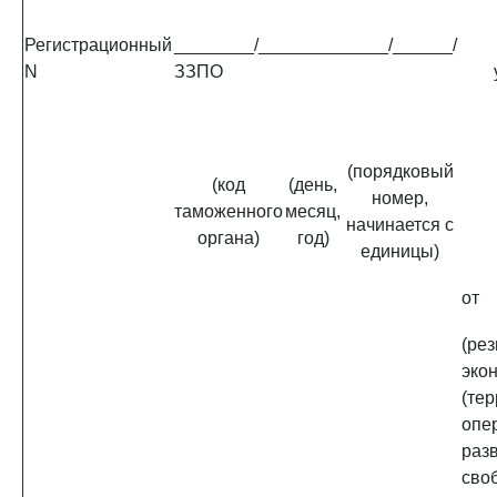
Регистрационный
________/_____________/______/
N
ЗЗПО
(порядковый
(код
(день,
номер,
таможенного
месяц,
начинается с
органа)
год)
единицы)
от
(ре
эко
(те
опе
разв
сво