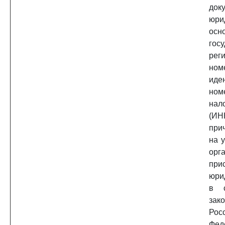
док
юри
осн
гос
рег
но
иде
ном
нал
(И
при
на 
ор
при
юри
в с
зак
Рос
Фед