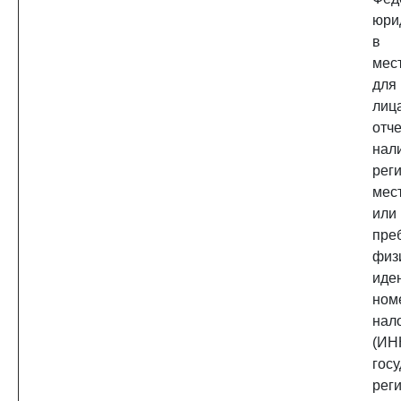
юри
в 
мес
для
лиц
от
нал
ре
мес
ил
пре
физ
иде
ном
нал
(ИН
гос
рег