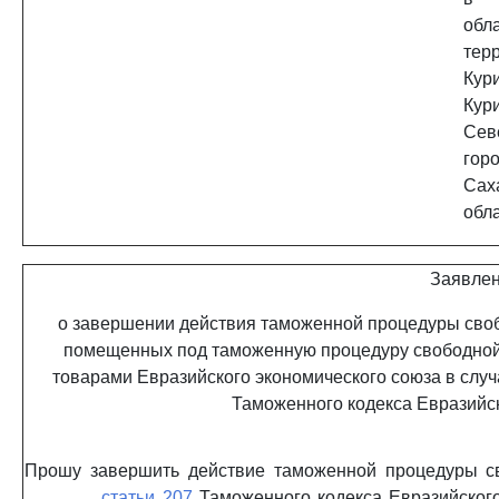
об
тер
Кури
Ку
Сев
гор
Сах
обла
Заявле
о завершении действия таможенной процедуры сво
помещенных под таможенную процедуру свободной 
товарами Евразийского экономического союза в слу
Таможенного кодекса Евразийск
Прошу завершить действие таможенной процедуры с
_______
статьи 207
Таможенного кодекса Евразийског