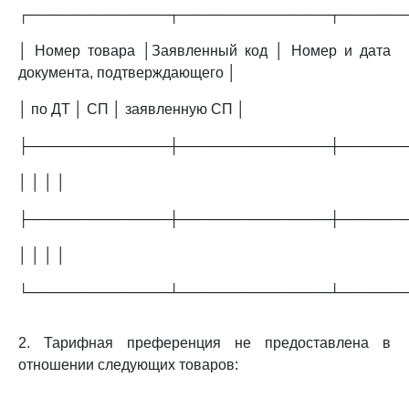
┌──────────────┬───────────────┬──────
│ Номер товара │Заявленный код │ Номер и дата
документа, подтверждающего │
│ по ДТ │ СП │ заявленную СП │
├──────────────┼───────────────┼──────
│ │ │ │
├──────────────┼───────────────┼──────
│ │ │ │
└──────────────┴───────────────┴──────
2. Тарифная преференция не предоставлена в
отношении следующих товаров: