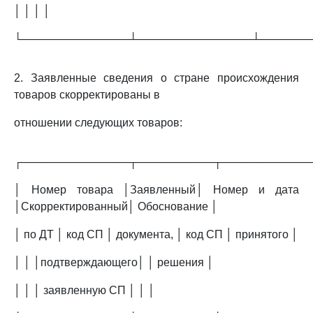
│ │ │ │
└──────────────┴───────────────┴──────
2. Заявленные сведения о стране происхождения
товаров скорректированы в
отношении следующих товаров:
┌──────────────┬──────────┬───────────
│ Номер товара │Заявленный│ Номер и дата
│Скорректированный│ Обоснование │
│ по ДТ │ код СП │ документа, │ код СП │ принятого │
│ │ │подтверждающего│ │ решения │
│ │ │ заявленную СП │ │ │