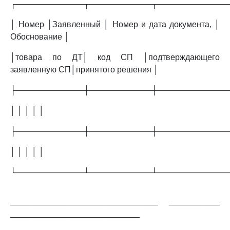
┌────────────┬───────────┬────────────
│ Номер │Заявленный │ Номер и дата документа, │
Обоснование │
│товара по ДТ│ код СП │подтверждающего
заявленную СП│принятого решения │
├────────────┼───────────┼────────────
│ │ │ │ │
├────────────┼───────────┼────────────
│ │ │ │ │
└────────────┴───────────┴────────────
________________________________ ___________
____________________________