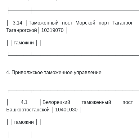
├──────┼──────────────────────────────
│ 3.14 │Таможенный пост Морской порт Таганрог
Таганрогской│ 10319070 │
│ │таможни │ │
└──────┴──────────────────────────────
4. Приволжское таможенное управление
┌──────┬──────────────────────────────
│ 4.1 │Белорецкий таможенный пост
Башкортостанской │ 10401030 │
│ │таможни │ │
├──────┼──────────────────────────────