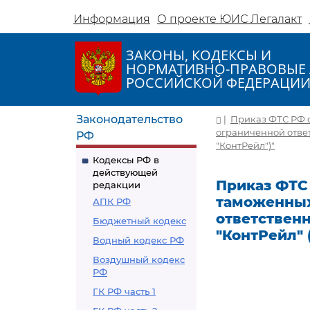
Информация
О проекте ЮИС Легалакт
ЗАКОНЫ, КОДЕКСЫ И
НОРМАТИВНО-ПРАВОВЫЕ 
РОССИЙСКОЙ ФЕДЕРАЦИ
Законодательство
|
Приказ ФТС РФ о
ограниченной отве
РФ
"КонтРейл")"
Кодексы РФ в
действующей
Приказ ФТС 
редакции
таможенных
АПК РФ
ответствен
Бюджетный кодекс
"КонтРейл" 
Водный кодекс РФ
Воздушный кодекс
РФ
ГК РФ часть 1