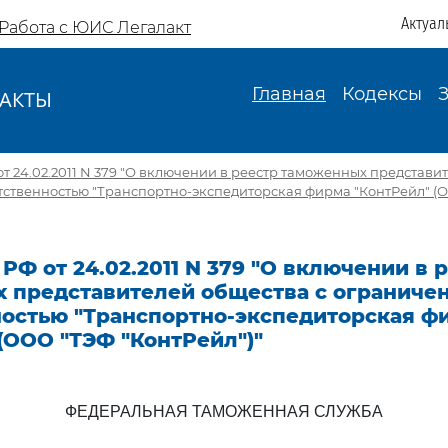
Актуал
Работа с ЮИС Легалакт
Главная
Кодексы
АКТЫ
И
т 24.02.2011 N 379 "О включении в реестр таможенных представи
тственностью "Транспортно-экспедиторская фирма "КонтРейл" (
РФ от 24.02.2011 N 379 "О включении в 
 представителей общества с ограниче
ностью "Транспортно-экспедиторская ф
(ООО "ТЭФ "КонтРейл")"
ФЕДЕРАЛЬНАЯ ТАМОЖЕННАЯ СЛУЖБА