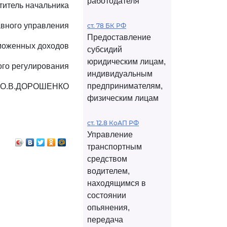
работодателя
титель начальника
авного управления
ст. 78 БК РФ
Предоставление
моженных доходов
субсидий
юридическим лицам,
ого регулирования
индивидуальным
предпринимателям,
О.В.ДОРОШЕНКО
физическим лицам
ст. 12.8 КоАП РФ
Управление
транспортным
средством
водителем,
находящимся в
состоянии
опьянения,
передача