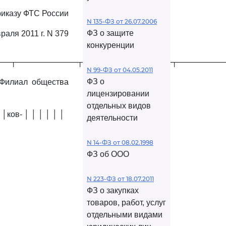
риказу ФТС России
N 135-ФЗ от 26.07.2006
ФЗ о защите
раля 2011 г. N 379
конкуренции
──┬───────────┬────────────────┬────────
N 99-ФЗ от 04.05.2011
ФЗ о
│Филиал общества
лицензировании
отдельных видов
ков- │ │ │ │ │ │
деятельности
N 14-ФЗ от 08.02.1998
ФЗ об ООО
N 223-ФЗ от 18.07.2011
ФЗ о закупках
товаров, работ, услуг
отдельными видами