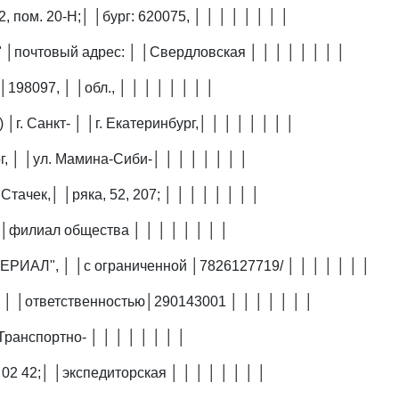
, пом. 20-Н;│ │бург: 620075, │ │ │ │ │ │ │ │
 │почтовый адрес: │ │Свердловская │ │ │ │ │ │ │ │
198097, │ │обл., │ │ │ │ │ │ │ │
 │г. Санкт- │ │г. Екатеринбург,│ │ │ │ │ │ │ │
г, │ │ул. Мамина-Сиби-│ │ │ │ │ │ │ │
Стачек,│ │ряка, 52, 207; │ │ │ │ │ │ │ │
 │ │филиал общества │ │ │ │ │ │ │ │
ЕРИАЛ", │ │с ограниченной │7826127719/ │ │ │ │ │ │ │
; │ │ответственностью│290143001 │ │ │ │ │ │ │
"Транспортно- │ │ │ │ │ │ │ │
 02 42;│ │экспедиторская │ │ │ │ │ │ │ │