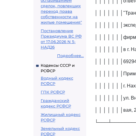
оспариванием
│ │ │ │ │ │ │отве
сделок, повлекших
переход права
│ │ │ │ │ │ │"Тран
собственности на
жилые помещения"
│ │ │ │ │ │ │экспе
Постановление
Президиума ВС РФ
│ │ │ │ │ │ │фирм
от 17.06.2026 N 5-
НАД26
│ │ │ │ │ │ │в г. Н
Подробнее...
│ │ │ │ │ │ │69294
Кодексы СССР и
РСФСР
│ │ │ │ │ │ │Прим
Водный кодекс
РСФСР
│ │ │ │ │ │ │г. Нах
ГПК РСФСР
│ │ │ │ │ │ │ул. В
Гражданский
кодекс РСФСР
│ │ │ │ │ │ │вая, 2
Жилищный кодекс
РСФСР
└───┴───────
Земельный кодекс
РСФСР