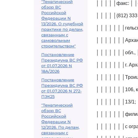
"Тематический
│ │ │ │ │факс: │ 
обзор ВС
Российской
│ │ │ │ │(812) 333
Федерации N
13/2026. О судебной
│ │ │ │ │ │ │гельс
практике по делам,
связанным с
│ │ │ │ │ │ │Архан
самовольным
строительством"
│ │ │ │ │ │ │обл., 
Постановление
Президиума ВС РФ
│ │ │ │ │ │ │г. Арх
от 01.07.2026 N
18А/2026
│ │ │ │ │ │ │Троиц
Постановление
Президиума ВС РФ
│ │ │ │ │ │ │106, к
от 01.07.2026 N 272-
ПЭК25
│ │ │ │ │ │ │13/1; 
"Тематический
обзор ВС
│ │ │ │ │ │ │фили
Российской
Федерации N
│ │ │ │ │ │ │с ог
12/2026. По делам,
связанным с