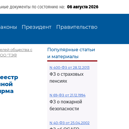
ьные документы по состоянию на:
06 августа 2026
Законы
Президент
Правительство
Популярные статьи
телей общества с
ООО "ТЭФ
и материалы
N 400-ФЗ от 28.12.2013
ФЗ о страховых
реестр
пенсиях
нной
ирма
N 69-ФЗ от 21.12.1994
ФЗ о пожарной
безопасности
N 40-ФЗ от 25.04.2002