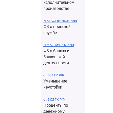
исполнительном
производстве
N 53-ФЗ от 28.03.1998
ФЗ о воинской
службе
N 395-1 от 02.12.1990
ФЗ о банках и
банковской
деятельности
ст. 333 ГК РФ
Уменьшение
неустойки
ст. 317.1 ГК РФ
Проценты по
денежному