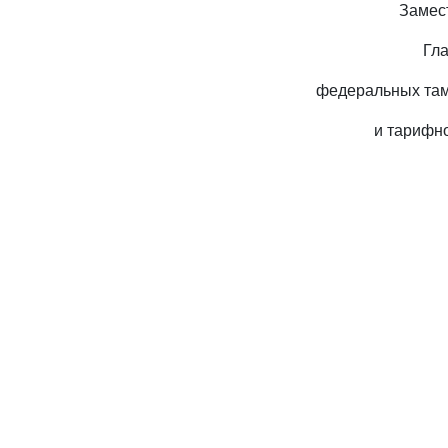
Замес
Гл
федеральных та
и тарифн