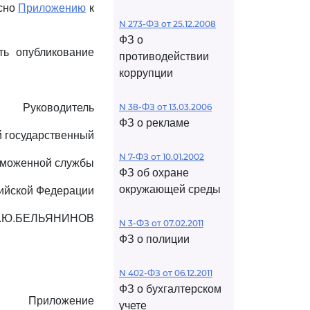
асно
Приложению
к
N 273-ФЗ от 25.12.2008
ФЗ о
ть опубликование
противодействии
коррупции
Руководитель
N 38-ФЗ от 13.03.2006
ФЗ о рекламе
 государственный
N 7-ФЗ от 10.01.2002
аможенной службы
ФЗ об охране
окружающей среды
ийской Федерации
.Ю.БЕЛЬЯНИНОВ
N 3-ФЗ от 07.02.2011
ФЗ о полиции
N 402-ФЗ от 06.12.2011
ФЗ о бухгалтерском
Приложение
учете