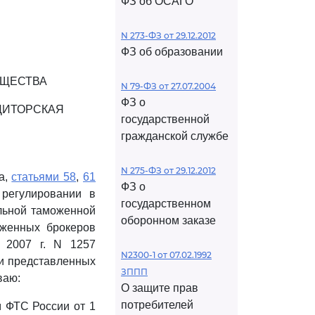
ФЗ об ОСАГО
N 273-ФЗ от 29.12.2012
ФЗ об образовании
БЩЕСТВА
N 79-ФЗ от 27.07.2004
ФЗ о
ДИТОРСКАЯ
государственной
гражданской службе
N 275-ФЗ от 29.12.2012
а,
статьями 58
,
61
ФЗ о
регулировании в
государственном
льной таможенной
оборонном заказе
оженных брокеров
я 2007 г. N 1257
N2300-1 от 07.02.1992
ии представленных
ЗППП
ваю:
О защите прав
потребителей
 ФТС России от 1