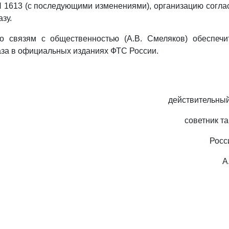
 N 1613 (с последующими изменениями), организацию согл
зу.
о связям с общественностью (А.В. Смеляков) обеспечи
за в официальных изданиях ФТС России.
действительный
советник т
Росс
А