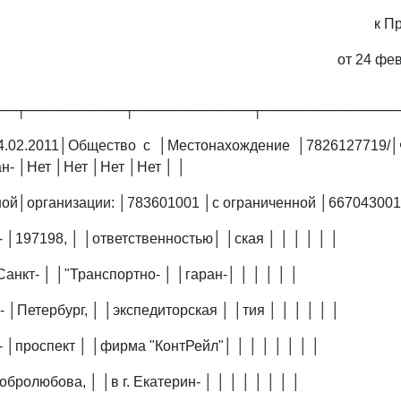
к П
от 24 фев
──┬──────────┬────────────┬──────────────
4.02.2011│Общество с │Местонахождение │7826127719/
н- │Нет │Нет │Нет │Нет │ │
ной│организации: │783601001 │с ограниченной │667043001 │
- │197198, │ │ответственностью│ │ская │ │ │ │ │ │
 Санкт- │ │"Транспортно- │ │гаран-│ │ │ │ │ │
- │Петербург, │ │экспедиторская │ │тия │ │ │ │ │ │
- │проспект │ │фирма "КонтРейл"│ │ │ │ │ │ │ │
обролюбова, │ │в г. Екатерин- │ │ │ │ │ │ │ │