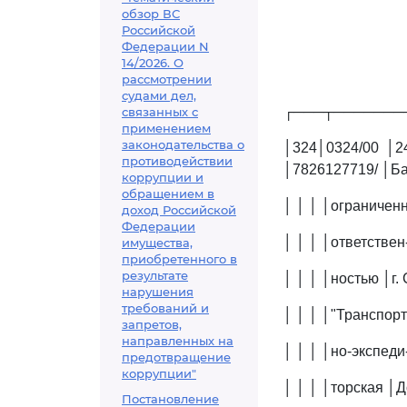
обзор ВС
Российской
Федерации N
14/2026. О
рассмотрении
судами дел,
┌───┬───────
связанных с
применением
законодательства о
│324│0324/00 │2
противодействии
│7826127719/ │Ба
коррупции и
обращением в
│ │ │ │ограничен
доход Российской
Федерации
│ │ │ │ответствен
имущества,
приобретенного в
результате
│ │ │ │ностью │г.
нарушения
требований и
│ │ │ │"Транспорт
запретов,
направленных на
│ │ │ │но-экспеди
предотвращение
коррупции"
│ │ │ │торская │Д
Постановление