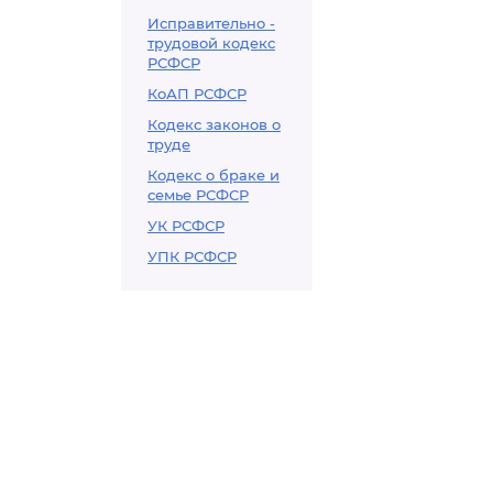
Исправительно -
трудовой кодекс
РСФСР
КоАП РСФСР
Кодекс законов о
труде
Кодекс о браке и
семье РСФСР
УК РСФСР
УПК РСФСР