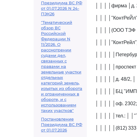
Президиума ВС РФ
│ │ │ │фирма │д. 2
от 01.07.2026 N 24-
ПЭК26
│ │ │ │"КонтРеЙл"
"Тематический
обзор ВС
│ │ │ │(ООО ТЭФ │
Российской
Федерации N
│ │ │ │"КонтРейл")
11/2026. О
рассмотрении
│ │ │ │ │Петербур
судами дел,
связанных с
правами на
│ │ │ │ │проспект 
земельные участки
отдельных
│ │ │ │ │д. 48/2,
категорий земель,
изъятых из оборота
│ │ │ │ │БЦ "ИМП
и ограниченных в
обороте, и с
│ │ │ │ │оф. 2302
использованием
таких участков"
│ │ │ │ │тел.: │ │
Постановление
Президиума ВС РФ
│ │ │ │ │(812) 333
от 01.07.2026