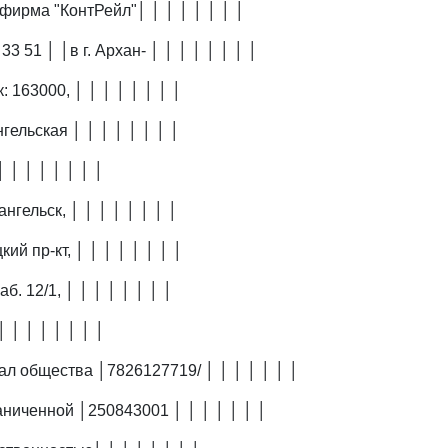
│фирма "КонтРейл"│ │ │ │ │ │ │ │
 33 51 │ │в г. Архан- │ │ │ │ │ │ │ │
к: 163000, │ │ │ │ │ │ │ │
гельская │ │ │ │ │ │ │ │
│ │ │ │ │ │ │ │
ангельск, │ │ │ │ │ │ │ │
кий пр-кт, │ │ │ │ │ │ │ │
аб. 12/1, │ │ │ │ │ │ │ │
│ │ │ │ │ │ │ │
ал общества │7826127719/ │ │ │ │ │ │ │
раниченной │250843001 │ │ │ │ │ │ │