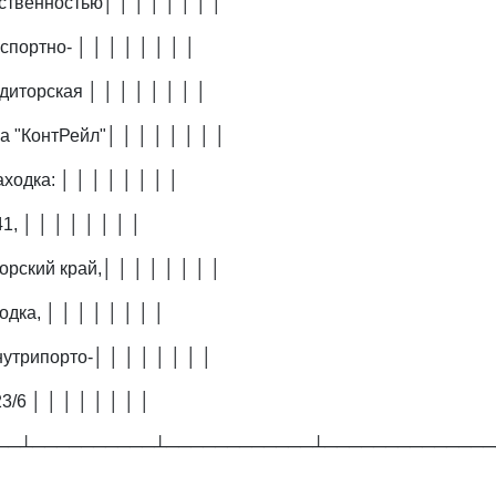
тственностью│ │ │ │ │ │ │ │
спортно- │ │ │ │ │ │ │ │
диторская │ │ │ │ │ │ │ │
а "КонтРейл"│ │ │ │ │ │ │ │
аходка: │ │ │ │ │ │ │ │
1, │ │ │ │ │ │ │ │
орский край,│ │ │ │ │ │ │ │
одка, │ │ │ │ │ │ │ │
нутрипорто-│ │ │ │ │ │ │ │
3/6 │ │ │ │ │ │ │ │
──┴──────────┴────────────┴──────────────