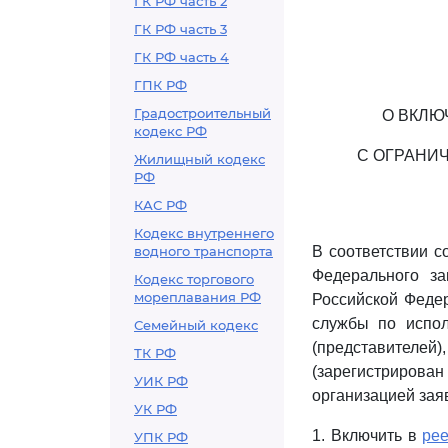
ГК РФ часть 2
ГК РФ часть 3
ГК РФ часть 4
ГПК РФ
Градостроительный
О ВКЛЮ
кодекс РФ
С ОГРАНИ
Жилищный кодекс
РФ
КАС РФ
Кодекс внутреннего
водного транспорта
В соответствии с
Федерального з
Кодекс торгового
мореплавания РФ
Российской Феде
службы по испол
Семейный кодекс
(представителей
ТК РФ
(зарегистрирован
УИК РФ
организацией заяв
УК РФ
1. Включить в
рее
УПК РФ