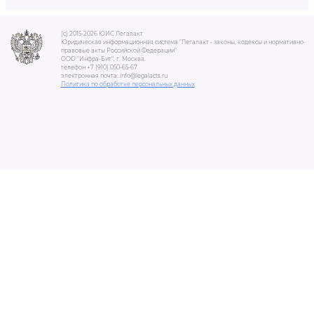
(c) 2015-2026 ЮИС Легалакт
Юридическая информационная система "Легалакт - законы, кодексы и нормативно-
правовые акты Российской Федерации"
ООО "Инфра-Бит", г. Москва.
телефон +7 (910) 050-65-67
электронная почта: info@legalacts.ru
Политика по обработке персональных данных