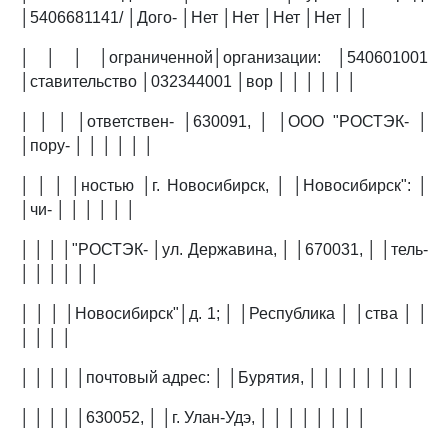
│5406681141/ │Дого- │Нет │Нет │Нет │Нет │ │
│ │ │ │ограниченной│организации: │540601001
│ставительство │032344001 │вор │ │ │ │ │ │
│ │ │ │ответствен- │630091, │ │ООО "РОСТЭК- │
│пору- │ │ │ │ │ │
│ │ │ │ностью │г. Новосибирск, │ │Новосибирск": │
│чи- │ │ │ │ │ │
│ │ │ │"РОСТЭК- │ул. Державина, │ │670031, │ │тель-
│ │ │ │ │ │
│ │ │ │Новосибирск"│д. 1; │ │Республика │ │ства │ │
│ │ │ │
│ │ │ │ │почтовый адрес: │ │Бурятия, │ │ │ │ │ │ │ │
│ │ │ │ │630052, │ │г. Улан-Удэ, │ │ │ │ │ │ │ │