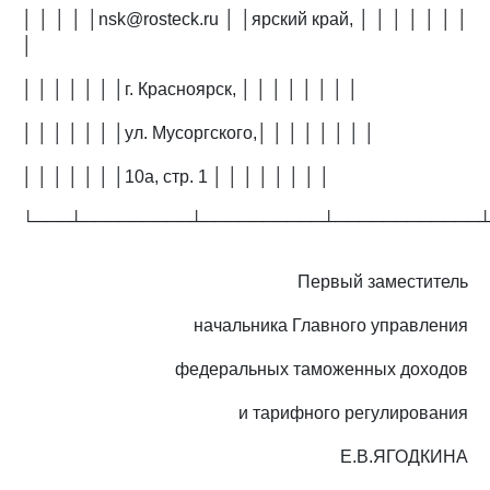
│ │ │ │ │nsk@rosteck.ru │ │ярский край, │ │ │ │ │ │ │
│
│ │ │ │ │ │ │г. Красноярск, │ │ │ │ │ │ │ │
│ │ │ │ │ │ │ул. Мусоргского,│ │ │ │ │ │ │ │
│ │ │ │ │ │ │10а, стр. 1 │ │ │ │ │ │ │ │
└───┴─────────┴──────────┴────────────
Первый заместитель
начальника Главного управления
федеральных таможенных доходов
и тарифного регулирования
Е.В.ЯГОДКИНА