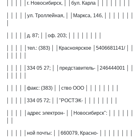
│ │ │ │ │г. Новосибирск, │ │бул. Карла │ │ │ │ │ │ │ │
│ │ │ │ │ул. Троллейная, │ │Маркса, 14б, │ │ │ │ │ │ │
│
│ │ │ │ │д. 87; │ │оф. 203; │ │ │ │ │ │ │ │
│ │ │ │ │тел.: (383) │ │Красноярское │5406681141/ │ │
│ │ │ │ │
│ │ │ │ │334 05 27; │ │представитель- │246444001 │ │
│ │ │ │ │
│ │ │ │ │факс: (383) │ │ство ООО │ │ │ │ │ │ │ │
│ │ │ │ │334 05 72; │ │"РОСТЭК- │ │ │ │ │ │ │ │
│ │ │ │ │адрес электрон- │ │Новосибирск": │ │ │ │ │ │
│ │
│ │ │ │ │ной почты: │ │660079, Красно- │ │ │ │ │ │ │ │