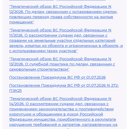
"Тематический обзор ВС Российской Федерации N
12/2026. По делам, связанным с оспариванием сделок,
повлекших переход права собственности на жилые
помещения"
"Тематический обзор ВС Российской Федерации N
11/2026. О рассмотрении судами дел, связанных с
правами на земельные участки отдельных категорий
земель, изъятых из оборота и ограниченных в обороте, и
с использованием таких участков"
"Тематический обзор ВС Российской Федерации N
13/2026. О судебной практике по делам, связанным с
самовольным строительством"
Постановление Президиума ВС РФ от 01.07.2026
Постановление Президиума ВС РФ от 01.07.2026 N 272-
ПЭК25
"Тематический обзор ВС Российской Федерации N
14/2026. О рассмотрении судами дел, связанных с
применением законодательства о противодействии
коррупции и обращением в доход Российской
Федерации имущества, приобретенного в результате
нарушения требований и запретов, направленных на