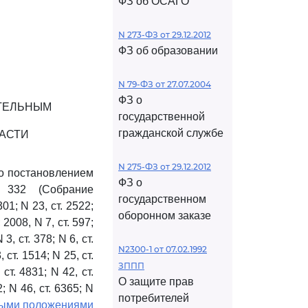
ФЗ об ОСАГО
N 273-ФЗ от 29.12.2012
ФЗ об образовании
N 79-ФЗ от 27.07.2004
ФЗ о
ИТЕЛЬНЫМ
государственной
гражданской службе
ЛАСТИ
N 275-ФЗ от 29.12.2012
о постановлением
ФЗ о
 332 (Собрание
государственном
01; N 23, ст. 2522;
оборонном заказе
 2008, N 7, ст. 597;
 3, ст. 378; N 6, ст.
N2300-1 от 07.02.1992
, ст. 1514; N 25, ст.
ЗППП
 ст. 4831; N 42, ст.
О защите прав
2; N 46, ст. 6365; N
потребителей
ыми положениями