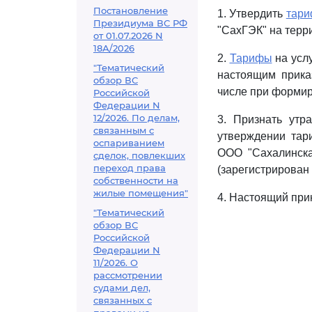
Постановление
1. Утвердить
тар
Президиума ВС РФ
"СахГЭК" на терр
от 01.07.2026 N
18А/2026
2.
Тарифы
на усл
"Тематический
настоящим прика
обзор ВС
числе при формир
Российской
Федерации N
12/2026. По делам,
3. Признать утр
связанным с
утверждении тар
оспариванием
ООО "Сахалинска
сделок, повлекших
переход права
(зарегистрирован
собственности на
жилые помещения"
4. Настоящий прик
"Тематический
обзор ВС
Российской
Федерации N
11/2026. О
рассмотрении
судами дел,
связанных с