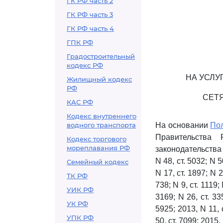
ГК РФ часть 2
ГК РФ часть 3
ГК РФ часть 4
ГПК РФ
Градостроительный
кодекс РФ
НА УСЛУ
Жилищный кодекс
РФ
СЕТЯ
КАС РФ
Кодекс внутреннего
водного транспорта
На основании
По
Правительства
Кодекс торгового
мореплавания РФ
законодательства Р
N 48, ст. 5032; N 5
Семейный кодекс
N 17, ст. 1897; N 23
ТК РФ
738; N 9, ст. 1119; 
УИК РФ
3169; N 26, ст. 335
УК РФ
5925; 2013, N 11, с
УПК РФ
50, ст. 7099; 2015,