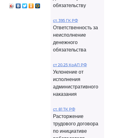
обязательству
ст. 395 ГК РФ
Ответственность за
неисполнение
денежного
обязательства
ст 20.25 КоАП РФ
Уклонение от
исполнения
административного
наказания
ст. 81 ТК РФ
Расторжение
трудового договора
по инициативе