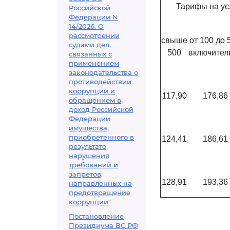
Тарифы на усл
Российской
Федерации N
14/2026. О
рассмотрении
свыше
от 100 до 
судами дел,
500
включител
связанных с
применением
законодательства о
противодействии
коррупции и
117,90
176,86
обращением в
доход Российской
Федерации
имущества,
приобретенного в
124,41
186,61
результате
нарушения
требований и
запретов,
128,91
193,36
направленных на
предотвращение
коррупции"
Постановление
Президиума ВС РФ