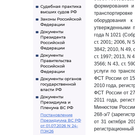
формирования и 
Судебная практика
высших судов РФ
транспортиров
Законы Российской
оборудования к
Федерации
утвержденными п
Документы
года N 1021 (Собр
Президента
ст. 2001; 2006, N 5
Российской
Федерации
3842; 2010, N 49, ст
Документы
ст. 1997; 2013, N 47
Правительства
3566; N 43, ст. 59
Российской
услуги по трансп
Федерации
ФСТ России от 15
Документы органов
государственной
2010 года, регис
власти РФ
ФСТ России от 27
Документы
2011 года, регис
Президиума и
Минюстом России 
Пленума ВС РФ
268-э/7 (зарегис
Постановление
Президиума ВС РФ
от 31 октября 20
от 01.07.2026 N 24-
регистрационный 
ПЭК26