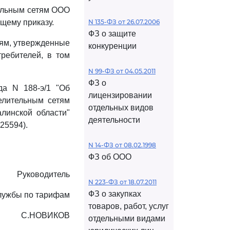
тельным сетям ООО
щему приказу.
N 135-ФЗ от 26.07.2006
ФЗ о защите
тям, утвержденные
конкуренции
ребителей, в том
N 99-ФЗ от 04.05.2011
ФЗ о
да N 188-э/1 "Об
лицензировании
елительным сетям
отдельных видов
линской области"
деятельности
25594).
N 14-ФЗ от 08.02.1998
ФЗ об ООО
Руководитель
N 223-ФЗ от 18.07.2011
ФЗ о закупках
лужбы по тарифам
товаров, работ, услуг
С.НОВИКОВ
отдельными видами