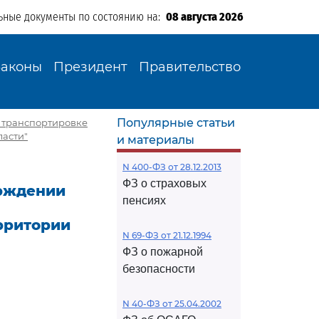
ьные документы по состоянию на:
08 августа 2026
Законы
Президент
Правительство
Популярные статьи
по транспортировке
ласти"
и материалы
N 400-ФЗ от 28.12.2013
ФЗ о страховых
ерждении
пенсиях
рритории
N 69-ФЗ от 21.12.1994
ФЗ о пожарной
безопасности
N 40-ФЗ от 25.04.2002