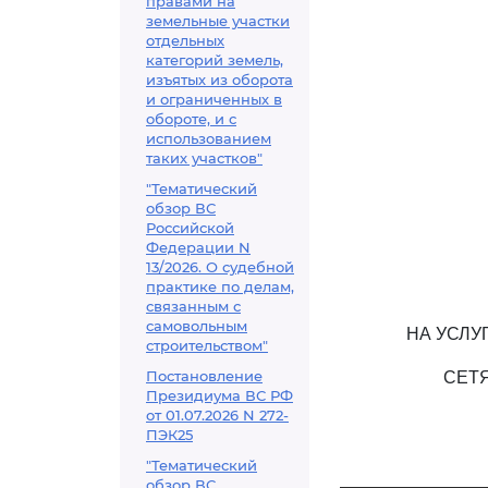
правами на
земельные участки
отдельных
категорий земель,
изъятых из оборота
и ограниченных в
обороте, и с
использованием
таких участков"
"Тематический
обзор ВС
Российской
Федерации N
13/2026. О судебной
практике по делам,
связанным с
самовольным
НА УСЛУ
строительством"
Постановление
СЕТЯ
Президиума ВС РФ
от 01.07.2026 N 272-
ПЭК25
"Тематический
обзор ВС