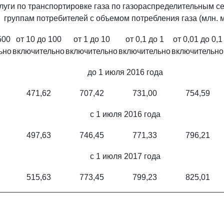
уги по транспортировке газа по газораспределительным сет
группам потребителей с объемом потребления газа (млн. м
500
от 10 до 100
от 1 до 10
от 0,1 до 1
от 0,01 до 0,1
ьно
включительно
включительно
включительно
включительно
до 1 июля 2016 года
471,62
707,42
731,00
754,59
с 1 июля 2016 года
497,63
746,45
771,33
796,21
с 1 июля 2017 года
515,63
773,45
799,23
825,01