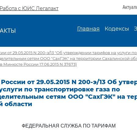
Актуал
Работа с ЮИС Легалакт
Главная
Кодексы
АКТЫ
И
ии от 29.05.2015 N 200-э/13 "Об утверждении тарифов на услуги 
делительным сетям ООО "СахГЭК" на территории Сахалинской об
в Минюсте России 17.06.2015 N 37673)
России от 29.05.2015 N 200-э/13 Об утв
услуги по транспортировке газа по
делительным сетям ООО "СахГЭК" на те
й области
ФЕДЕРАЛЬНАЯ СЛУЖБА ПО ТАРИФАМ