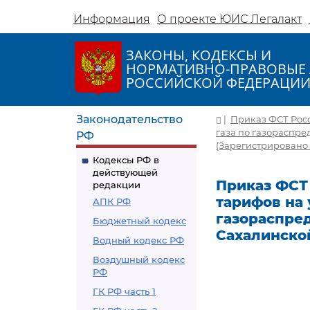
Информация
О проекте ЮИС Легалакт
ЗАКОНЫ, КОДЕКСЫ И
НОРМАТИВНО-ПРАВОВЫЕ 
РОССИЙСКОЙ ФЕДЕРАЦИ
Законодательство
|
Приказ ФСТ Росс
газа по газораспре
РФ
(Зарегистрировано 
Кодексы РФ в
действующей
Приказ ФСТ 
редакции
тарифов на 
АПК РФ
газораспре
Бюджетный кодекс
Сахалинско
Водный кодекс РФ
Воздушный кодекс
РФ
ГК РФ часть 1