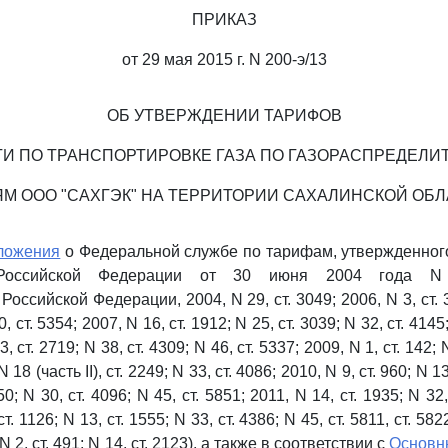
ПРИКАЗ
от 29 мая 2015 г. N 200-э/13
ОБ УТВЕРЖДЕНИИ ТАРИФОВ
ГИ ПО ТРАНСПОРТИРОВКЕ ГАЗА ПО ГАЗОРАСПРЕДЕЛ
М ООО "САХГЭК" НА ТЕРРИТОРИИ САХАЛИНСКОЙ ОБ
ложения
о Федеральной службе по тарифам, утвержденног
 Российской Федерации от 30 июня 2004 года N
оссийской Федерации, 2004, N 29, ст. 3049; 2006, N 3, ст. 3
0, ст. 5354; 2007, N 16, ст. 1912; N 25, ст. 3039; N 32, ст. 4145;
, ст. 2719; N 38, ст. 4309; N 46, ст. 5337; 2009, N 1, ст. 142; N
N 18 (часть II), ст. 2249; N 33, ст. 4086; 2010, N 9, ст. 960; N 13
0; N 30, ст. 4096; N 45, ст. 5851; 2011, N 14, ст. 1935; N 32,
т. 1126; N 13, ст. 1555; N 33, ст. 4386; N 45, ст. 5811, ст. 582
 N 2, ст. 491; N 14, ст. 2123), а также в соответствии с
Основн