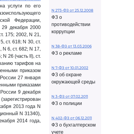
на услуги по его
N 273-ФЗ от 25.12.2008
оиспользующего
ФЗ о
ской Федерации,
противодействии
 29 декабря 2000
коррупции
. 175; 2002, N 21,
, ст. 618; N 30, ст.
N 38-ФЗ от 13.03.2006
, N 6, ст. 682; N 17,
ФЗ о рекламе
 N 26 (часть II), ст.
ванию тарифов на
N 7-ФЗ от 10.01.2002
жденными приказом
ФЗ об охране
 России 27 января
окружающей среды
сенными приказами
 России 9 декабря
N 3-ФЗ от 07.02.2011
 (зарегистрирован
ФЗ о полиции
кабря 2013 года N
ционный N 31340),
N 402-ФЗ от 06.12.2011
екабря 2014 года,
ФЗ о бухгалтерском
учете