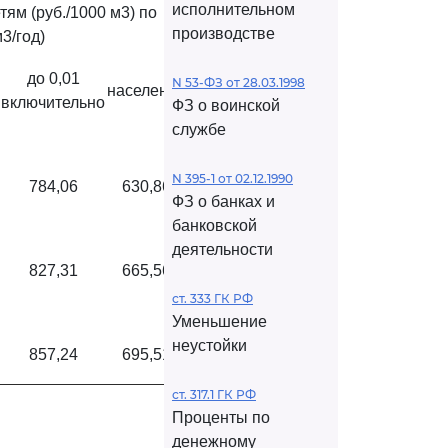
исполнительном
ям (руб./1000 м3) по
производстве
3/год)
до 0,01
N 53-ФЗ от 28.03.1998
население
включительно
ФЗ о воинской
службе
N 395-1 от 02.12.1990
784,06
630,86
ФЗ о банках и
банковской
деятельности
827,31
665,56
ст. 333 ГК РФ
Уменьшение
неустойки
857,24
695,51
ст. 317.1 ГК РФ
Проценты по
денежному