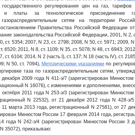
государственного регулирования цен на газ, тарифов 
ке и платы за технологическое присоединение газ
 газораспределительным сетям на территории Россий
остановлением Правительства Российской Федерации от
ание законодательства Российской Федерации, 2001, N 2, ст
0, ст. 5354; 2007, N 23, ст. 2798; 2008, N 50, ст. 5971; 2009, N 5
. 6520; 2011, N 8, ст. 1109; N 35, ст. 5078; N 48, ст. 6943; 2012
, ст. 6104; 2014, N 2 (часть I), ст. 137; N 18 (часть IV), ст. 2185;
09; N 50, ст. 7094),
Методическими указаниями
по регулиро
ортировке газа по газораспределительным сетям, утвер
 декабря 2009 года N 411-э/7 (зарегистрирован Минюстом
трационный N 16076), с изменениями и дополнениями, вне
 октября 2011 года N 253-э/3 (зарегистрирован Минюстом
трационный N 22532), от 21 декабря 2012 года N 428-э/5
11 марта 2013 года, регистрационный N 27581), от 27 де
трирован Минюстом России 17 февраля 2014 года, регистра
14 года N 242-э/4 (зарегистрирован Минюстом России 3 д
N 35072), приказываю: