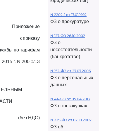
юридических лиц
N 2202-1 от 17.01.1992
ФЗ о прокуратуре
Приложение
N 127-ФЗ 26.10.2002
к приказу
ФЗ о
несостоятельности
лужбы по тарифам
(банкротстве)
 2015 г. N 200-э/13
N 152-ФЗ от 27.07.2006
ФЗ о персональных
данных
ИТЕЛЬНЫМ
N 44-ФЗ от 05.04.2013
ЛАСТИ
ФЗ о госзакупках
(без НДС)
N 229-ФЗ от 02.10.2007
ФЗ об