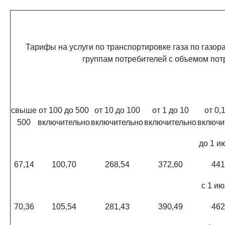
Тарифы на услуги по транспортировке газа по газор
группам потребителей с объемом потр
свыше
от 100 до 500
от 10 до 100
от 1 до 10
от 0,
500
включительно
включительно
включительно
включи
до 1 и
67,14
100,70
268,54
372,60
441
с 1 ию
70,36
105,54
281,43
390,49
462