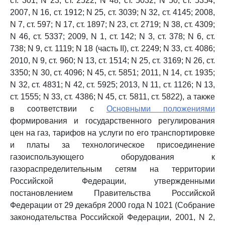
ст. 301; N 23, ст. 2522; N 48, ст. 5032; N 50, ст. 5354;
2007, N 16, ст. 1912; N 25, ст. 3039; N 32, ст. 4145; 2008,
N 7, ст. 597; N 17, ст. 1897; N 23, ст. 2719; N 38, ст. 4309;
N 46, ст. 5337; 2009, N 1, ст. 142; N 3, ст. 378; N 6, ст.
738; N 9, ст. 1119; N 18 (часть II), ст. 2249; N 33, ст. 4086;
2010, N 9, ст. 960; N 13, ст. 1514; N 25, ст. 3169; N 26, ст.
3350; N 30, ст. 4096; N 45, ст. 5851; 2011, N 14, ст. 1935;
N 32, ст. 4831; N 42, ст. 5925; 2013, N 11, ст. 1126; N 13,
ст. 1555; N 33, ст. 4386; N 45, ст. 5811, ст. 5822), а также
в соответствии с
Основными положениями
формирования и государственного регулирования
цен на газ, тарифов на услуги по его транспортировке
и платы за технологическое присоединение
газоиспользующего оборудования к
газораспределительным сетям на территории
Российской Федерации, утвержденными
постановлением Правительства Российской
Федерации от 29 декабря 2000 года N 1021 (Собрание
законодательства Российской Федерации, 2001, N 2,