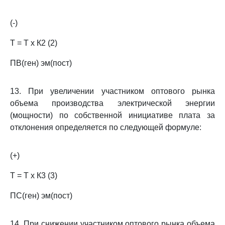
(-)
Т = Т х К2 (2)
ПВ(ген) эм(пост)
13. При увеличении участником оптового рынка
объема производства электрической энергии
(мощности) по собственной инициативе плата за
отклонения определяется по следующей формуле:
(+)
Т = Т х К3 (3)
ПС(ген) эм(пост)
14. При снижении участником оптового рынка объема