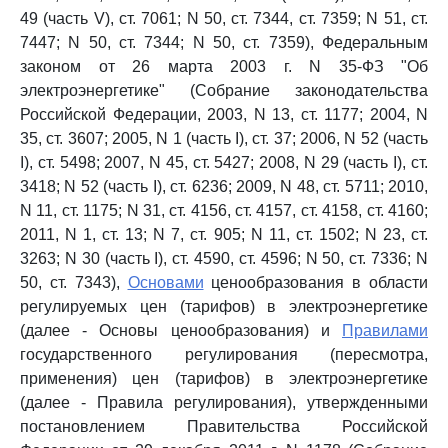
49 (часть V), ст. 7061; N 50, ст. 7344, ст. 7359; N 51, ст.
7447; N 50, ст. 7344; N 50, ст. 7359), Федеральным
законом от 26 марта 2003 г. N 35-ФЗ "Об
электроэнергетике" (Собрание законодательства
Российской Федерации, 2003, N 13, ст. 1177; 2004, N
35, ст. 3607; 2005, N 1 (часть I), ст. 37; 2006, N 52 (часть
I), ст. 5498; 2007, N 45, ст. 5427; 2008, N 29 (часть I), ст.
3418; N 52 (часть I), ст. 6236; 2009, N 48, ст. 5711; 2010,
N 11, ст. 1175; N 31, ст. 4156, ст. 4157, ст. 4158, ст. 4160;
2011, N 1, ст. 13; N 7, ст. 905; N 11, ст. 1502; N 23, ст.
3263; N 30 (часть I), ст. 4590, ст. 4596; N 50, ст. 7336; N
50, ст. 7343),
Основами
ценообразования в области
регулируемых цен (тарифов) в электроэнергетике
(далее - Основы ценообразования) и
Правилами
государственного регулирования (пересмотра,
применения) цен (тарифов) в электроэнергетике
(далее - Правила регулирования), утвержденными
постановлением Правительства Российской