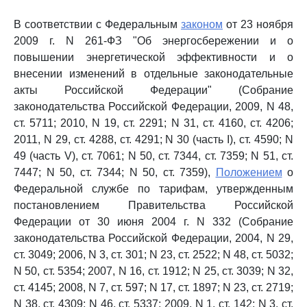
В соответствии с Федеральным
законом
от 23 ноября
2009 г. N 261-ФЗ "Об энергосбережении и о
повышении энергетической эффективности и о
внесении изменений в отдельные законодательные
акты Российской Федерации" (Собрание
законодательства Российской Федерации, 2009, N 48,
ст. 5711; 2010, N 19, ст. 2291; N 31, ст. 4160, ст. 4206;
2011, N 29, ст. 4288, ст. 4291; N 30 (часть I), ст. 4590; N
49 (часть V), ст. 7061; N 50, ст. 7344, ст. 7359; N 51, ст.
7447; N 50, ст. 7344; N 50, ст. 7359),
Положением
о
Федеральной службе по тарифам, утвержденным
постановлением Правительства Российской
Федерации от 30 июня 2004 г. N 332 (Собрание
законодательства Российской Федерации, 2004, N 29,
ст. 3049; 2006, N 3, ст. 301; N 23, ст. 2522; N 48, ст. 5032;
N 50, ст. 5354; 2007, N 16, ст. 1912; N 25, ст. 3039; N 32,
ст. 4145; 2008, N 7, ст. 597; N 17, ст. 1897; N 23, ст. 2719;
N 38, ст. 4309; N 46, ст. 5337; 2009, N 1, ст. 142; N 3, ст.