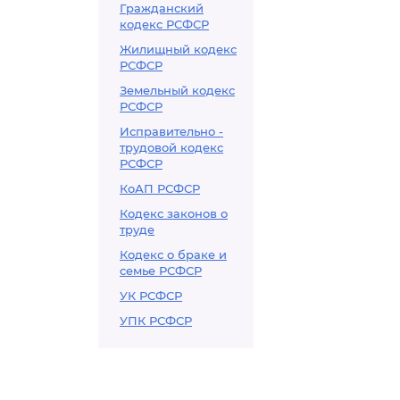
Гражданский
кодекс РСФСР
Жилищный кодекс
РСФСР
Земельный кодекс
РСФСР
Исправительно -
трудовой кодекс
РСФСР
КоАП РСФСР
Кодекс законов о
труде
Кодекс о браке и
семье РСФСР
УК РСФСР
УПК РСФСР