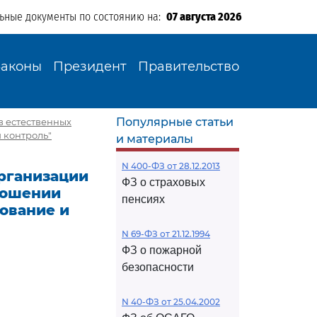
льные документы по состоянию на:
07 августа 2026
Законы
Президент
Правительство
Популярные статьи
в естественных
 контроль"
и материалы
N 400-ФЗ от 28.12.2013
организации
ФЗ о страховых
ношении
пенсиях
ование и
N 69-ФЗ от 21.12.1994
ФЗ о пожарной
безопасности
N 40-ФЗ от 25.04.2002