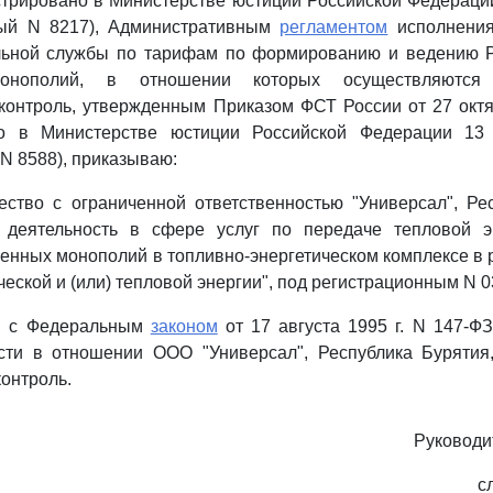
гистрировано в Министерстве юстиции Российской Федераци
нный N 8217), Административным
регламентом
исполнения
ьной службы по тарифам по формированию и ведению Р
монополий, в отношении которых осуществляются г
контроль, утвержденным Приказом ФСТ России от 27 октя
но в Министерстве юстиции Российской Федерации 13 
N 8588), приказываю:
ство с ограниченной ответственностью "Универсал", Ре
деятельность в сфере услуг по передаче тепловой э
енных монополий в топливно-энергетическом комплексе в ра
еской и (или) тепловой энергии", под регистрационным N 03
ии с Федеральным
законом
от 17 августа 1995 г. N 147-Ф
сти в отношении ООО "Универсал", Республика Бурятия,
контроль.
Руководи
с