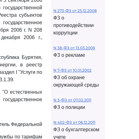
и 5 сентября 2006
 государственной
N 273-ФЗ от 25.12.2008
еестра субъектов
ФЗ о
осударственное
противодействии
бря 2006 г. N 208
коррупции
декабря 2006 г.,
N 38-ФЗ от 13.03.2006
ФЗ о рекламе
спублика Бурятия,
нергии, в реестр
N 7-ФЗ от 10.01.2002
здел I "Услуги по
ФЗ об охране
.1.39.
окружающей среды
З "О естественных
 государственное
N 3-ФЗ от 07.02.2011
ФЗ о полиции
N 402-ФЗ от 06.12.2011
тель Федеральной
ФЗ о бухгалтерском
лужбы по тарифам
учете