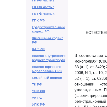
ГК РФ часть 2
ГК РФ часть 3
ГК РФ часть 4
ГПК РФ
Градостроительный
кодекс РФ
ЕСТЕСТВЕ
Жилищный кодекс
РФ
КАС РФ
В соответствии
Кодекс внутреннего
водного транспорта
монополиях" (Собр
Кодекс торгового
33 (ч. 1), ст. 3429;
мореплавания РФ
2006, N 1, ст. 10; 2
Семейный кодекс
52 (ч. 1), ст. 62
отношении кот
ТК РФ
утвержденным П
УИК РФ
(зарегистрирова
УК РФ
регистрационный 
УПК РФ