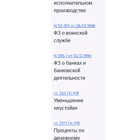
исполнительном
производстве
N 53-ФЗ от 28.03.1998
ФЗ о воинской
службе
N 395-1 от 02.12.1990
ФЗ о банках и
банковской
деятельности
ст. 333 ГК РФ
Уменьшение
неустойки
ст. 317.1 ГК РФ
Проценты по
денежному