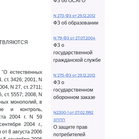
ФЗ об ОСАГО
N 273-ФЗ от 29.12.2012
ФЗ об образовании
N 79-ФЗ от 27.07.2004
СТВЛЯЮТСЯ
ФЗ о
государственной
гражданской службе
 "О естественных
N 275-ФЗ от 29.12.2012
ст. 3426; 2001, N
ФЗ о
2004, N 27, ст. 2711;
государственном
46, ст. 5557; 2008, N
оборонном заказе
ных монополий, в
ие и контроль,
N2300-1 от 07.02.1992
та 2004 г. N 59
ЗППП
ентября 2004 г.,
О защите прав
от 8 августа 2006
потребителей