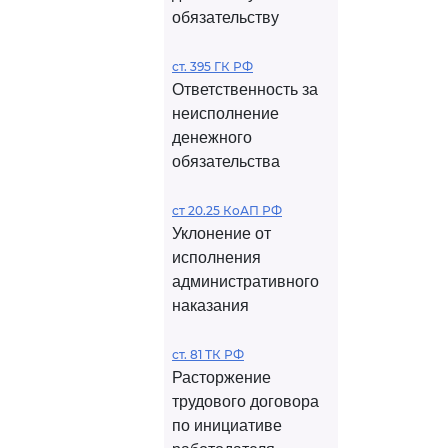
обязательству
ст. 395 ГК РФ
Ответственность за
неисполнение
денежного
обязательства
ст 20.25 КоАП РФ
Уклонение от
исполнения
административного
наказания
ст. 81 ТК РФ
Расторжение
трудового договора
по инициативе