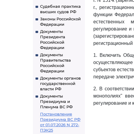
г. N 151-к (заре
Судебная практика
г., регистрацио
высших судов РФ
функции Федерал
Законы Российской
естественных 
Федерации
регулирование и 
Документы
(зарегистрирова
Президента
Российской
регистрационный 
Федерации
Документы
1. Включить Обще
Правительства
осуществляющее 
Российской
субъектов естеств
Федерации
передаче электрич
Документы органов
государственной
2. В соответств
власти РФ
монополиях" вве
Документы
Президиума и
регулирование и 
Пленума ВС РФ
Постановление
Президиума ВС РФ
от 01.07.2026 N 272-
ПЭК25