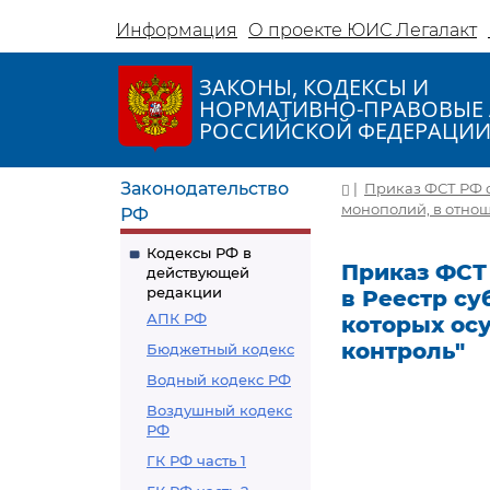
Информация
О проекте ЮИС Легалакт
ЗАКОНЫ, КОДЕКСЫ И
НОРМАТИВНО-ПРАВОВЫЕ 
РОССИЙСКОЙ ФЕДЕРАЦИ
Законодательство
|
Приказ ФСТ РФ о
монополий, в отнош
РФ
Кодексы РФ в
Приказ ФСТ 
действующей
редакции
в Реестр с
АПК РФ
которых ос
контроль"
Бюджетный кодекс
Водный кодекс РФ
Воздушный кодекс
РФ
ГК РФ часть 1