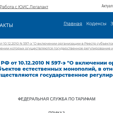
Актуа
Работа с ЮИС Легалакт
Главная
Кодексы
АКТЫ
И
т 10.12.2010 N 597-э "О включении организации в Реестр субъекто
ении которых осуществляются государственное регулирование и
РФ от 10.12.2010 N 597-э "О включении 
убъектов естественных монополий, в от
уществляются государственное регулир
ФЕДЕРАЛЬНАЯ СЛУЖБА ПО ТАРИФАМ