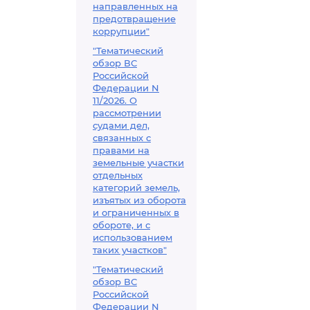
направленных на
предотвращение
коррупции"
"Тематический
обзор ВС
Российской
Федерации N
11/2026. О
рассмотрении
судами дел,
связанных с
правами на
земельные участки
отдельных
категорий земель,
изъятых из оборота
и ограниченных в
обороте, и с
использованием
таких участков"
"Тематический
обзор ВС
Российской
Федерации N