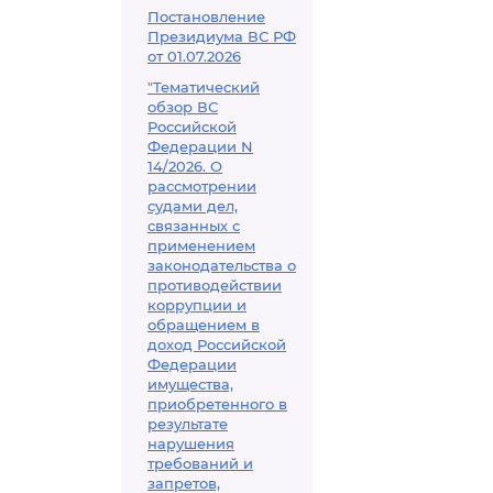
Постановление
Президиума ВС РФ
от 01.07.2026
"Тематический
обзор ВС
Российской
Федерации N
14/2026. О
рассмотрении
судами дел,
связанных с
применением
законодательства о
противодействии
коррупции и
обращением в
доход Российской
Федерации
имущества,
приобретенного в
результате
нарушения
требований и
запретов,