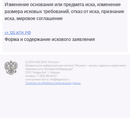
Изменение основания или предмета иска, изменение
размера исковых требований, отказ от иска, признание
иска, мировое соглашение
ст. 125 АПК РФ
Форма и содержание искового заявления
(c) 2015-2026 ЮИС Легалакт
Юридическая информационная система "Легалакт - законы, кодексы и нормативно-
правовые акты Российской Федерации"
ООО "Инфра-Бит", г. Москва.
телефон +7 (910) 050-65-67
электронная почта: info@legalacts.ru
Политика по обработке персональных данных