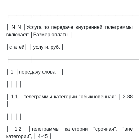
┌──────┬──────────────────────────────
│ N N │Услуга по передаче внутренней телеграммы
включает: │Размер оплаты │
│статей│ │ услуги, руб. │
├──────┼──────────────────────────────
│ 1. │передачу слова │ │
│ │ │ │
│ 1.1. │телеграммы категории "обыкновенная" │ 2-88
│
│ │ │ │
│ 1.2. │телеграммы категории "срочная", "вне
категории", │ 4-45 │