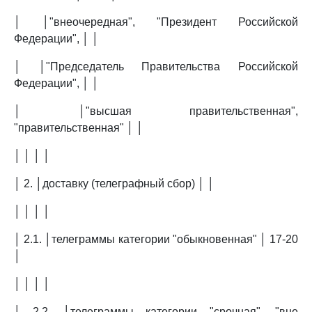
│ │"внеочередная", "Президент Российской
Федерации", │ │
│ │"Председатель Правительства Российской
Федерации", │ │
│ │"высшая правительственная",
"правительственная" │ │
│ │ │ │
│ 2. │доставку (телеграфный сбор) │ │
│ │ │ │
│ 2.1. │телеграммы категории "обыкновенная" │ 17-20
│
│ │ │ │
│ 2.2. │телеграммы категории "срочная", "вне