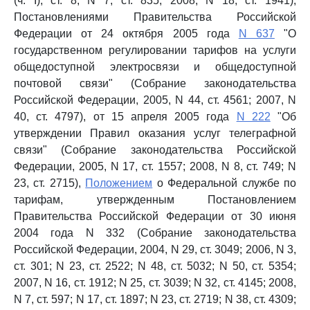
(ч. I), ст. 8; N 7, ст. 835; 2008, N 18, ст. 1941),
Постановлениями Правительства Российской
Федерации от 24 октября 2005 года
N 637
"О
государственном регулировании тарифов на услуги
общедоступной электросвязи и общедоступной
почтовой связи" (Собрание законодательства
Российской Федерации, 2005, N 44, ст. 4561; 2007, N
40, ст. 4797), от 15 апреля 2005 года
N 222
"Об
утверждении Правил оказания услуг телеграфной
связи" (Собрание законодательства Российской
Федерации, 2005, N 17, ст. 1557; 2008, N 8, ст. 749; N
23, ст. 2715),
Положением
о Федеральной службе по
тарифам, утвержденным Постановлением
Правительства Российской Федерации от 30 июня
2004 года N 332 (Собрание законодательства
Российской Федерации, 2004, N 29, ст. 3049; 2006, N 3,
ст. 301; N 23, ст. 2522; N 48, ст. 5032; N 50, ст. 5354;
2007, N 16, ст. 1912; N 25, ст. 3039; N 32, ст. 4145; 2008,
N 7, ст. 597; N 17, ст. 1897; N 23, ст. 2719; N 38, ст. 4309;