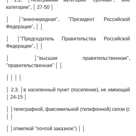
категории", │ 27-50 │
│ │"внеочередная", "Президент Российской
Федерации", │ │
│ │"Председатель Правительства Российской
Федерации", │ │
│ │"высшая правительственная",
"правительственная" │ │
│ │ │ │
│ 2.3. │в населенный пункт (поселение), не имеющий
│ 24-15 │
│ │телеграфной, факсимильной (телефонной) связи (с
│ │
│ │отметкой "почтой заказное") │ │