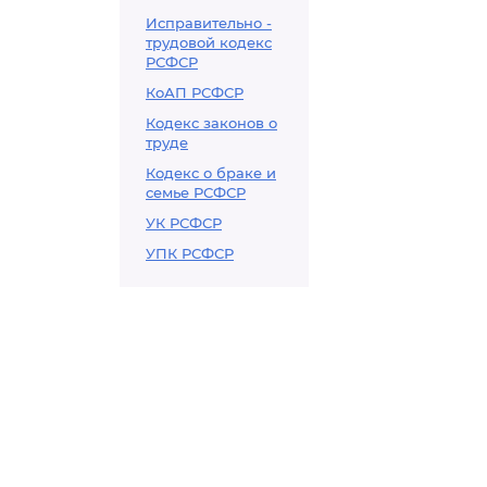
Исправительно -
трудовой кодекс
РСФСР
КоАП РСФСР
Кодекс законов о
труде
Кодекс о браке и
семье РСФСР
УК РСФСР
УПК РСФСР