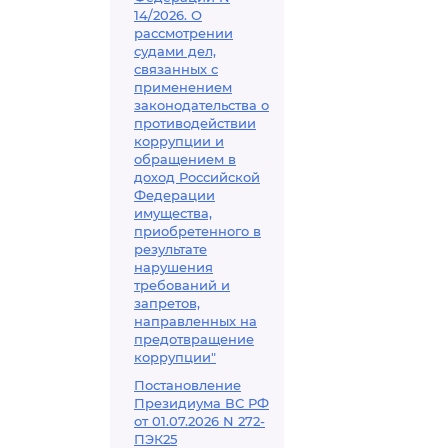
14/2026. О
рассмотрении
судами дел,
связанных с
применением
законодательства о
противодействии
коррупции и
обращением в
доход Российской
Федерации
имущества,
приобретенного в
результате
нарушения
требований и
запретов,
направленных на
предотвращение
коррупции"
Постановление
Президиума ВС РФ
от 01.07.2026 N 272-
ПЭК25