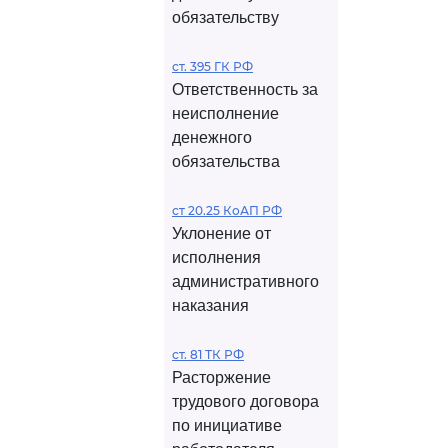
обязательству
ст. 395 ГК РФ
Ответственность за
неисполнение
денежного
обязательства
ст 20.25 КоАП РФ
Уклонение от
исполнения
административного
наказания
ст. 81 ТК РФ
Расторжение
трудового договора
по инициативе