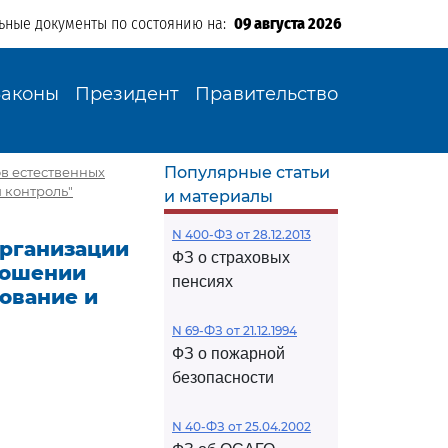
ьные документы по состоянию на:
09 августа 2026
Законы
Президент
Правительство
Популярные статьи
ов естественных
 контроль"
и материалы
N 400-ФЗ от 28.12.2013
организации
ФЗ о страховых
ношении
пенсиях
ование и
N 69-ФЗ от 21.12.1994
ФЗ о пожарной
безопасности
N 40-ФЗ от 25.04.2002