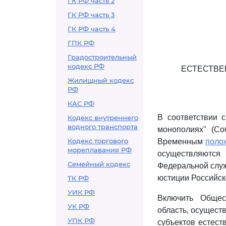
ГК РФ часть 2
ГК РФ часть 3
ГК РФ часть 4
ГПК РФ
Градостроительный
кодекс РФ
ЕСТЕСТВЕ
Жилищный кодекс
РФ
КАС РФ
В соответствии
Кодекс внутреннего
водного транспорта
монополиях" (Со
Кодекс торгового
Временным
поло
мореплавания РФ
осуществляются
Семейный кодекс
Федеральной служ
юстиции Российск
ТК РФ
УИК РФ
Включить Общест
УК РФ
область, осущест
УПК РФ
субъектов естест