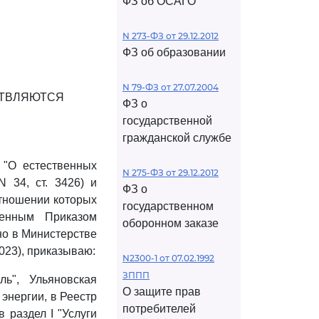
ФЗ об ОСАГО
N 273-ФЗ от 29.12.2012
ФЗ об образовании
N 79-ФЗ от 27.07.2004
СТВЛЯЮТСЯ
ФЗ о
государственной
гражданской службе
 "О естественных
N 275-ФЗ от 29.12.2012
 34, ст. 3426) и
ФЗ о
отношении которых
государственном
денным Приказом
оборонном заказе
но в Министерстве
023), приказываю:
N2300-1 от 07.02.1992
ЗППП
ль", Ульяновская
О защите прав
энергии, в Реестр
потребителей
 раздел I "Услуги