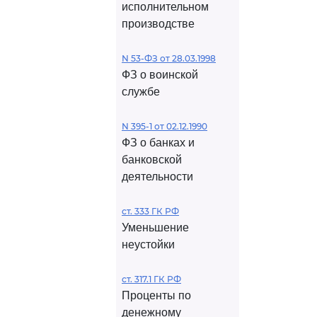
исполнительном
производстве
N 53-ФЗ от 28.03.1998
ФЗ о воинской
службе
N 395-1 от 02.12.1990
ФЗ о банках и
банковской
деятельности
ст. 333 ГК РФ
Уменьшение
неустойки
ст. 317.1 ГК РФ
Проценты по
денежному