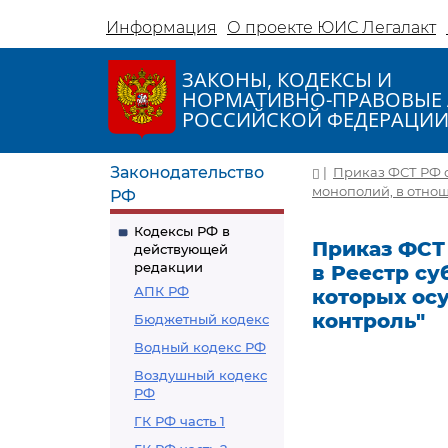
Информация
О проекте ЮИС Легалакт
ЗАКОНЫ, КОДЕКСЫ И
НОРМАТИВНО-ПРАВОВЫЕ 
РОССИЙСКОЙ ФЕДЕРАЦИ
Законодательство
|
Приказ ФСТ РФ о
монополий, в отнош
РФ
Кодексы РФ в
Приказ ФСТ 
действующей
редакции
в Реестр с
АПК РФ
которых ос
контроль"
Бюджетный кодекс
Водный кодекс РФ
Воздушный кодекс
РФ
ГК РФ часть 1