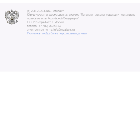
(c) 2015-2026 ЮИС Легалакт
Юридическая информационная система "Легалакт - законы, кодексы и нормативно-
правовые акты Российской Федерации"
ООО "Инфра-Бит", г. Москва.
телефон +7 (910) 050-65-67
электронная почта: info@legalacts.ru
Политика по обработке персональных данных