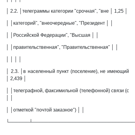
│ 2.2. │телеграммы категории "срочная", "вне │ 1,25 │
│ │категорий", "внеочередные", "Президент │ │
│ │Российской Федерации", "Высшая │ │
│ │правительственная", "Правительственная" │ │
│ │ │ │
│ 2.3. │в населенный пункт (поселение), не имеющий
│ 2,439 │
│ │телеграфной, факсимильной (телефонной) связи (с
│ │
│ │отметкой "почтой заказное") │ │
└──────┴──────────────────────────────