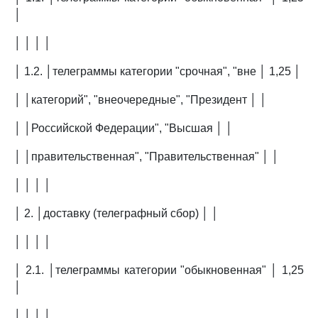
│
│ │ │ │
│ 1.2. │телеграммы категории "срочная", "вне │ 1,25 │
│ │категорий", "внеочередные", "Президент │ │
│ │Российской Федерации", "Высшая │ │
│ │правительственная", "Правительственная" │ │
│ │ │ │
│ 2. │доставку (телеграфный сбор) │ │
│ │ │ │
│ 2.1. │телеграммы категории "обыкновенная" │ 1,25
│
│ │ │ │