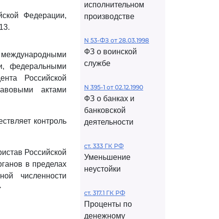
исполнительном
ской Федерации,
производстве
13.
N 53-ФЗ от 28.03.1998
ФЗ о воинской
 международными
службе
ии, федеральными
ента Российской
N 395-1 от 02.12.1990
равовыми актами
ФЗ о банках и
банковской
ествляет контроль
деятельности
ст. 333 ГК РФ
ристав Российской
Уменьшение
рганов в пределах
неустойки
ной численности
>
ст. 317.1 ГК РФ
Проценты по
денежному