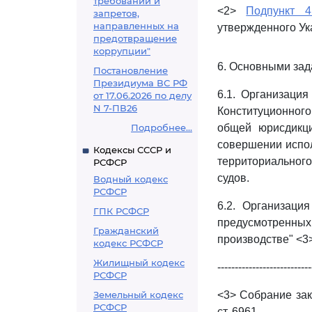
требований и
<2>
Подпункт 
запретов,
направленных на
утвержденного Ук
предотвращение
коррупции"
6. Основными зад
Постановление
Президиума ВС РФ
6.1. Организация
от 17.06.2026 по делу
N 7-ПВ26
Конституционного
Подробнее...
общей юрисдикци
совершении испол
Кодексы СССР и
территориального
РСФСР
судов.
Водный кодекс
РСФСР
6.2. Организаци
ГПК РСФСР
предусмотренн
Гражданский
производстве" <3>
кодекс РСФСР
Жилищный кодекс
---------------------------
РСФСР
Земельный кодекс
<3> Собрание зако
РСФСР
ст. 6961.