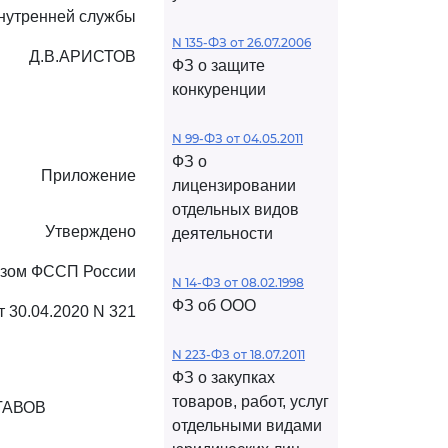
нутренней службы
N 135-ФЗ от 26.07.2006
Д.В.АРИСТОВ
ФЗ о защите
конкуренции
N 99-ФЗ от 04.05.2011
ФЗ о
Приложение
лицензировании
отдельных видов
Утверждено
деятельности
азом ФССП России
N 14-ФЗ от 08.02.1998
ФЗ об ООО
т 30.04.2020 N 321
N 223-ФЗ от 18.07.2011
ФЗ о закупках
товаров, работ, услуг
ТАВОВ
отдельными видами