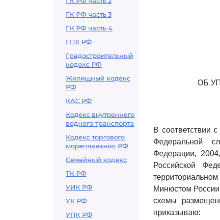
ГК РФ часть 2
ГК РФ часть 3
ГК РФ часть 4
ГПК РФ
Градостроительный
кодекс РФ
Жилищный кодекс
ОБ У
РФ
КАС РФ
Кодекс внутреннего
водного транспорта
В соответствии 
Кодекс торгового
Федеральной сл
мореплавания РФ
Федерации, 2004,
Семейный кодекс
Российской Фед
ТК РФ
территориально
УИК РФ
Минюстом России 
схемы размещен
УК РФ
приказываю:
УПК РФ