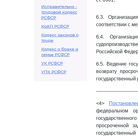
Исправительно -
трудовой кодекс
6.3. Организаци
РСФСР
соответствии с м
КоАП РСФСР
Кодекс законов о
6.4. Организац
труде
судопроизводст
Кодекс о браке и
Российской Федер
семье РСФСР
УК РСФСР
6.5. Ведение гос
возврату просро
УПК РСФСР
государственный р
---------------------------
<4>
Постановле
федеральном ор
государственног
просроченной за
государственный