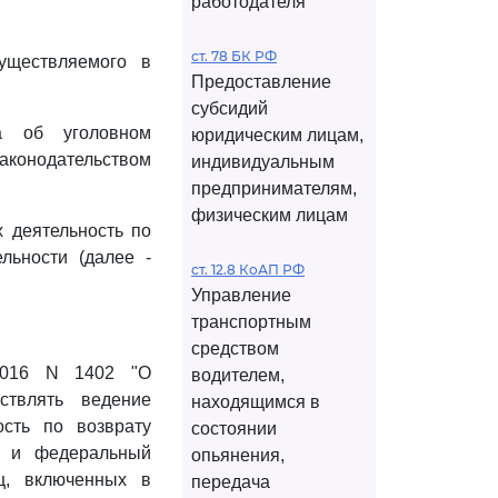
работодателя
ст. 78 БК РФ
существляемого в
Предоставление
субсидий
ва об уголовном
юридическим лицам,
конодательством
индивидуальным
предпринимателям,
физическим лицам
х деятельность по
льности (далее -
ст. 12.8 КоАП РФ
Управление
транспортным
средством
.2016 N 1402 "О
водителем,
ствлять ведение
находящимся в
ость по возврату
состоянии
и, и федеральный
опьянения,
иц, включенных в
передача