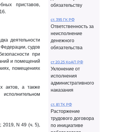
ных приставов,
обязательству
16.
ст. 395 ГК РФ
Ответственность за
неисполнение
ядка деятельности
денежного
 Федерации, судов
обязательства
безопасности при
даний и помещений
ст 20.25 КоАП РФ
аниях, помещениях
Уклонение от
исполнения
административного
х актов, а также
наказания
 исполнительном
ст. 81 ТК РФ
Расторжение
трудового договора
2019, N 49 (ч. 5),
по инициативе