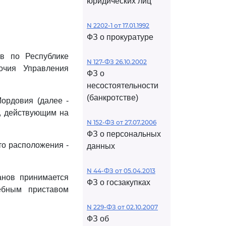
юридических лиц
N 2202-1 от 17.01.1992
ФЗ о прокуратуре
в по Республике
N 127-ФЗ 26.10.2002
очия Управления
ФЗ о
несостоятельности
(банкротстве)
ордовия (далее -
, действующим на
N 152-ФЗ от 27.07.2006
ФЗ о персональных
о расположения -
данных
N 44-ФЗ от 05.04.2013
анов принимается
ФЗ о госзакупках
ебным приставом
N 229-ФЗ от 02.10.2007
ФЗ об