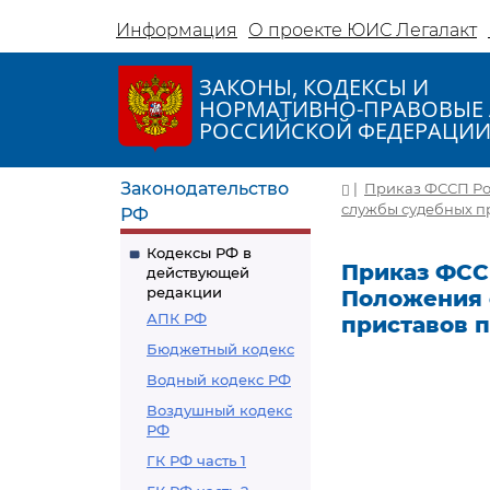
Информация
О проекте ЮИС Легалакт
ЗАКОНЫ, КОДЕКСЫ И
НОРМАТИВНО-ПРАВОВЫЕ 
РОССИЙСКОЙ ФЕДЕРАЦИ
Законодательство
|
Приказ ФССП Рос
службы судебных п
РФ
Кодексы РФ в
Приказ ФССП
действующей
редакции
Положения 
АПК РФ
приставов 
Бюджетный кодекс
Водный кодекс РФ
Воздушный кодекс
РФ
ГК РФ часть 1