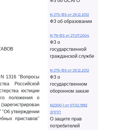
ФЗ об ОСАГО
N 273-ФЗ от 29.12.2012
ФЗ об образовании
N 79-ФЗ от 27.07.2004
ФЗ о
ТАВОВ
государственной
гражданской службе
N 275-ФЗ от 29.12.2012
 N 1316 "Вопросы
ФЗ о
ства Российской
государственном
истерства юстиции
оборонном заказе
го положения о
зарегистрирован
N2300-1 от 07.02.1992
7 "Об утверждении
ЗППП
бных приставов"
О защите прав
потребителей