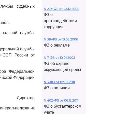
лужбы судебных
N 273-ФЗ от 25.12.2008
ФЗ о
противодействии
авов:
коррупции
еральной службы
N 38-ФЗ от 13.03.2006
ФЗ о рекламе
едеральной службы
 ФССП России от
N 7-ФЗ от 10.01.2002
ФЗ об охране
окружающей среды
тора Федеральной
сийской Федерации
N 3-ФЗ от 07.02.2011
ФЗ о полиции
Директор
N 402-ФЗ от 06.12.2011
ФЗ о бухгалтерском
генерал-полковник
учете