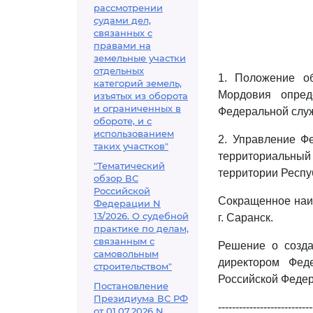
рассмотрении
судами дел,
связанных с
правами на
земельные участки
отдельных
1. Положение о
категорий земель,
Мордовия опред
изъятых из оборота
и ограниченных в
Федеральной служ
обороте, и с
использованием
2. Управление Ф
таких участков"
территориальный
"Тематический
территории Респу
обзор ВС
Российской
Сокращенное наи
Федерации N
13/2026. О судебной
г. Саранск.
практике по делам,
связанным с
Решение о созда
самовольным
директором Фед
строительством"
Российской Федер
Постановление
Президиума ВС РФ
---------------------------
от 01.07.2026 N