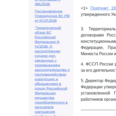
18А/2026
<1>
Подпункт 18
Постановление
утвержденного Ук
Президиума ВС РФ
от 01.07.2026
"Тематический
3. Территориал
обзор ВС
договорами Росс
Российской
конституционны
Федерации N
14/2026. О
Федерации, Пра
рассмотрении
Минюста России 
судами дел,
связанных с
4. ФССП России р
применением
законодательства о
за его деятельнос
противодействии
коррупции и
5. Директор Феде
обращением в
Федерации утверж
доход Российской
Федерации
установленной 
имущества,
работников орган
приобретенного в
результате
---------------------------
нарушения