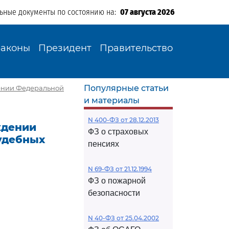
льные документы по состоянию на:
07 августа 2026
Законы
Президент
Правительство
Популярные статьи
лении Федеральной
и материалы
N 400-ФЗ от 28.12.2013
ждении
ФЗ о страховых
удебных
пенсиях
N 69-ФЗ от 21.12.1994
ФЗ о пожарной
И
безопасности
N 40-ФЗ от 25.04.2002