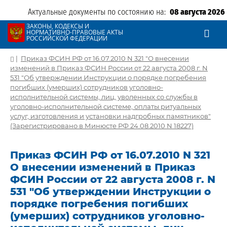
Актуальные документы по состоянию на:
08 августа 2026
ЗАКОНЫ, КОДЕКСЫ И
НОРМАТИВНО-ПРАВОВЫЕ АКТЫ
РОССИЙСКОЙ ФЕДЕРАЦИИ
|
Приказ ФСИН РФ от 16.07.2010 N 321 "О внесении
изменений в Приказ ФСИН России от 22 августа 2008 г. N
531 "Об утверждении Инструкции о порядке погребения
погибших (умерших) сотрудников уголовно-
исполнительной системы, лиц, уволенных со службы в
уголовно-исполнительной системе, оплаты ритуальных
услуг, изготовления и установки надгробных памятников"
(Зарегистрировано в Минюсте РФ 24.08.2010 N 18227)
Приказ ФСИН РФ от 16.07.2010 N 321
О внесении изменений в Приказ
ФСИН России от 22 августа 2008 г. N
531 "Об утверждении Инструкции о
порядке погребения погибших
(умерших) сотрудников уголовно-