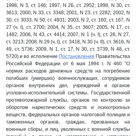
1996, N 3, ст. 146; 1997, N 26, ст. 2952; 1998, N 30, ст.
3613; 2000, N 33, ст. 3348; 2001, N 23, ст. 2282; 2002, N
30, ст. 3033, N 50, ст. 4931; 2003, N 2, ст. 160, ст. 167, N
27 (ч. I), ст. 2700; 2004, N 35, ст. 3607; 2005, N 17, ст.
1482; 2006, N 43, ст. 4414; 2007, N 1 (ч. I), ст. 26, N 27,
ст. 3213; 2008, N 29 (ч. I), ст. 3418, N 30 (ч. II), ст. 3616, N
49, ст. 5736; 2009, N 1, ст. 17, N 30, ст. 3739, N 48, ст.
5720) и во исполнение
Постановления
Правительства
Российской Федерации от 6 мая 1994 г. N 460 "О
нормах расходов денежных средств на погребение
погибших (умерших) военнослужащих, сотрудников
органов внутренних дел, учреждений и органов
уголовно-исполнительной системы, Государственной
противопожарной службы, органов по контролю за
оборотом наркотических средств и психотропных
веществ, федеральных органов налоговой полиции и
таможенных органов, граждан, призванных на
военные сборы, и лиц, уволенных с военной службы