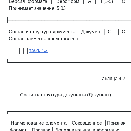
│Версия формата │ ВерсФорм │ А │ T(1-5) │ О
│Принимает значение: 5.03 │
├─────────────────────────────┼───────
│Состав и структура документа │ Документ │ С │ │ О
│Состав элемента представлен в │
│ │ │ │ │ │
табл. 4.2
│
└─────────────────────────────┴───────
Таблица 4.2
Состав и структура документа (Документ)
┌─────────────────────────────┬───────
│ Наименование элемента │Сокращенное │Признак
│ Формат │ Признак │ Дополнительная информация │