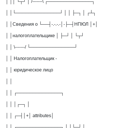
│ ││ └┬┘ │ /-------\ ┌──────────────┐
│ │└──────────────┘ │ │ ├─┐ │ ┌┴┐
│ │Сведения о └──┤-.-.-.-│-├─┤НПЮЛ │+│
│ │налогоплательщике │ ├─┘ │ └┬┘
│ │ \-------/ └──────────────┘
│ │ Налогоплательщик -
│ │ юридическое лицо
│ │
│ │ ┌──────────────┐
│ │ │┌─┐ │
│ │ ┌─┤│+│ attributes│
│ │ ┌──────────────┐ │ │└─┘ │