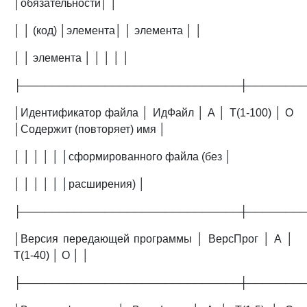
│обязательности│ │
│ │ (код) │элемента│ │ элемента │ │
│ │ элемента │ │ │ │ │
├─────────────────────────────┼───────
│Идентификатор файла │ ИдФайл │ А │ T(1-100) │ О
│Содержит (повторяет) имя │
│ │ │ │ │ │сформированного файла (без │
│ │ │ │ │ │расширения) │
├─────────────────────────────┼───────
│Версия передающей программы │ ВерсПрог │ А │
T(1-40) │ О │ │
├─────────────────────────────┼───────