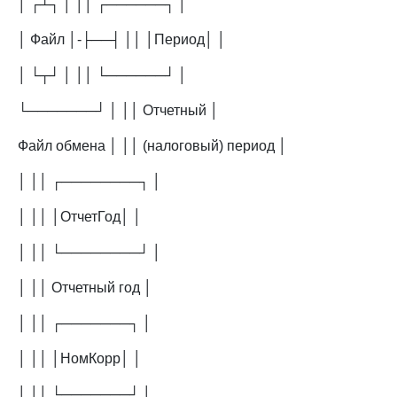
│ ┌┴┐ │ ││ ┌──────┐ │
│ Файл │-├──┤ ││ │Период│ │
│ └┬┘ │ ││ └──────┘ │
└───────┘ │ ││ Отчетный │
Файл обмена │ ││ (налоговый) период │
│ ││ ┌────────┐ │
│ ││ │ОтчетГод│ │
│ ││ └────────┘ │
│ ││ Отчетный год │
│ ││ ┌───────┐ │
│ ││ │НомКорр│ │
│ ││ └───────┘ │