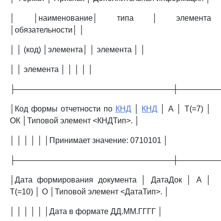
│ │наименование│ типа │ элемента
│обязательности│ │
│ │ (код) │элемента│ │ элемента │ │
│ │ элемента │ │ │ │ │
├─────────────────────────────┼───────
│Код формы отчетности по
КНД
│
КНД
│ А │ T(=7) │
ОК │Типовой элемент <КНДТип>. │
│ │ │ │ │ │Принимает значение: 0710101 │
├─────────────────────────────┼───────
│Дата формирования документа │ ДатаДок │ А │
T(=10) │ О │Типовой элемент <ДатаТип>. │
│ │ │ │ │ │Дата в формате ДД.ММ.ГГГГ │