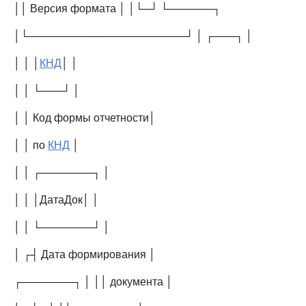
││ Версия формата │ │└─┘ └──────┐
│└─────────────────────┘ │ ┌───┐ │
│ │ │
КНД
│ │
│ │ └───┘ │
│ │ Код формы отчетности│
│ │ по
КНД
│
│ │ ┌───────┐ │
│ │ │ДатаДок│ │
│ │ └───────┘ │
│ ┌┤ Дата формирования │
┌───────┐ │ ││ документа │