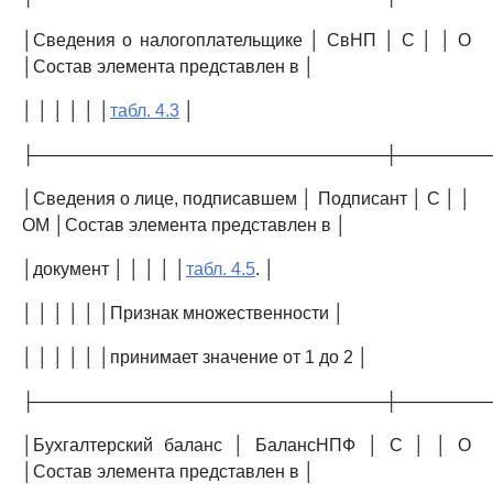
│Сведения о налогоплательщике │ СвНП │ С │ │ О
│Состав элемента представлен в │
│ │ │ │ │ │
табл. 4.3
│
├─────────────────────────────┼───────
│Сведения о лице, подписавшем │ Подписант │ С │ │
ОМ │Состав элемента представлен в │
│документ │ │ │ │ │
табл. 4.5
. │
│ │ │ │ │ │Признак множественности │
│ │ │ │ │ │принимает значение от 1 до 2 │
├─────────────────────────────┼───────
│Бухгалтерский баланс │ БалансНПФ │ С │ │ О
│Состав элемента представлен в │