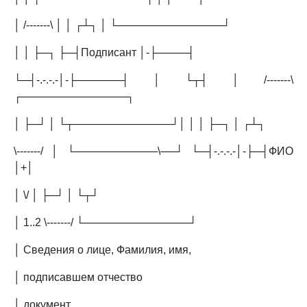
│ /-------\ │ │ ┌┴┐ │ └──────────────┘
│ │ ├─┐ ├─┤Подписант │-├────┤
└─┤-.-.-.-│-├──────┤ │ └┬┤ │ /-------\
┌──────────────┐
│ ├─┘ │ └┬─────────────┘│ │ │ ├─┐ │ ┌┴┐
\-------/ │ └───────────\──┘ └─┤-.-.-.-│-├─┤ФИО
│+│
│ \/ │ ├─┘ │ └┬┘
│ 1..2 \-------/ └──────────────┘
│ Сведения о лице, Фамилия, имя,
│ подписавшем отчество
│ документ