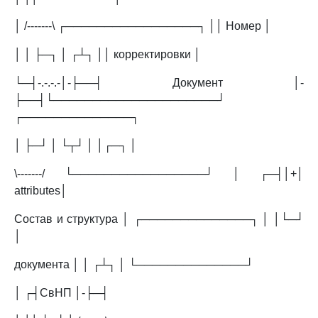
│ /-------\ ┌─────────────────┐ ││ Номер │
│ │ ├─┐ │ ┌┴┐ ││ корректировки │
└─┤-.-.-.-│-├──┤ Документ │-
├──┤└─────────────────────┘
┌──────────────┐
│ ├─┘ │ └┬┘ │ │┌─┐ │
\-------/ └─────────────────┘ │ ┌─┤│+│
attributes│
Состав и структура │ ┌──────────────┐ │ │└─┘
│
документа │ │ ┌┴┐ │ └──────────────┘
│ ┌┤СвНП │-├─┤