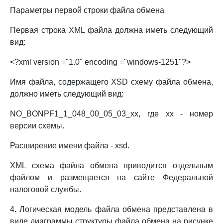
Параметры первой строки файла обмена
Первая строка XML файла должна иметь следующий
вид:
<?xml version ="1.0" encoding ="windows-1251"?>
Имя файла, содержащего XSD схему файла обмена,
должно иметь следующий вид:
NO_BONPF1_1_048_00_05_03_xx, где xx - номер
версии схемы.
Расширение имени файла - xsd.
XML схема файла обмена приводится отдельным
файлом и размещается на сайте Федеральной
налоговой службы.
4. Логическая модель файла обмена представлена в
виде диаграммы структуры файла обмена на рисунке