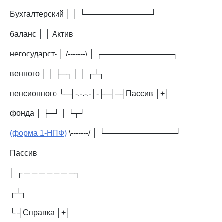
Бухгалтерский │ │ └────────────┘
баланс │ │ Актив
негосударст- │ /-------\ │ ┌─────────────┐
венного │ │ ├─┐ │ │ ┌┴┐
пенсионного └─┤-.-.-.-│-├─┤─┤Пассив │+│
фонда │ ├─┘ │ └┬┘
(форма 1-НПФ)
\-------/ │ └─────────────┘
Пассив
│ ┌ ─ ─ ─ ─ ─ ─ ─┐
┌┴┐
└ ┤Справка │+│