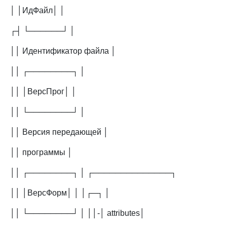
│ │ИдФайл│ │
┌┤ └──────┘ │
││ Идентификатор файла │
││ ┌────────┐ │
││ │ВерсПрог│ │
││ └────────┘ │
││ Версия передающей │
││ программы │
││ ┌────────┐ │ ┌──────────────┐
││ │ВерсФорм│ │ │┌─┐ │
││ └────────┘ │ ││-│ attributes│