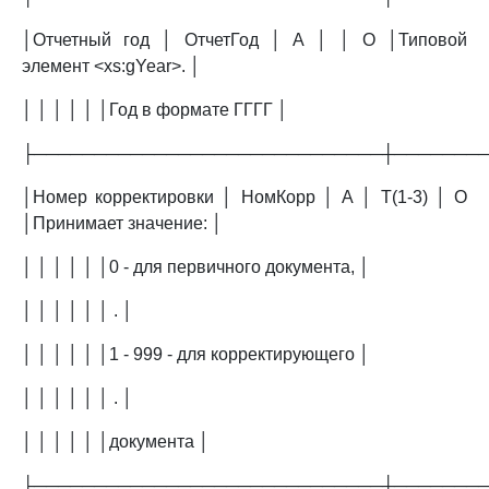
│Отчетный год │ ОтчетГод │ А │ │ О │Типовой
элемент <xs:gYear>. │
│ │ │ │ │ │Год в формате ГГГГ │
├─────────────────────────────┼───────
│Номер корректировки │ НомКорр │ А │ T(1-3) │ О
│Принимает значение: │
│ │ │ │ │ │0 - для первичного документа, │
│ │ │ │ │ │ . │
│ │ │ │ │ │1 - 999 - для корректирующего │
│ │ │ │ │ │ . │
│ │ │ │ │ │документа │
├─────────────────────────────┼───────