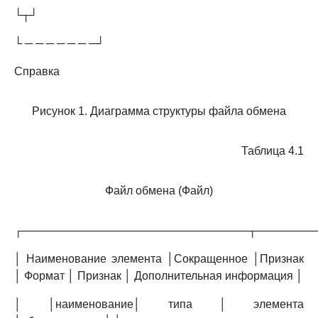
└┬┘
└ ─ ─ ─ ─ ─ ─ ─┘
Справка
Рисунок 1. Диаграмма структуры файла обмена
Таблица 4.1
Файл обмена (Файл)
┌─────────────────────────────┬───────
│ Наименование элемента │Сокращенное │Признак
│ Формат │ Признак │ Дополнительная информация │
│ │наименование│ типа │ элемента