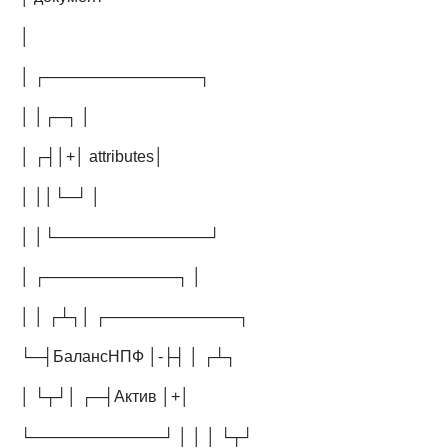
│
│ ┌──────────────┐
│ │┌─┐ │
│ ┌┤│+│ attributes│
│ ││└─┘ │
│ │└──────────────┘
│ ┌────────────┐ │
│ │ ┌┴┐│ ┌────────────┐
└─┤БалансНПФ │-├┤ │ ┌┴┐
│ └┬┘│ ┌─┤Актив │+│
└────────────┘ │ │ │ └┬┘