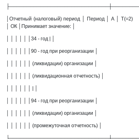
├─────────────────────────────┼───────
│Отчетный (налоговый) период │ Период │ А │ T(=2)
│ ОК │Принимает значение: │
│ │ │ │ │ │34 - год | │
│ │ │ │ │ │90 - год при реорганизации │
│ │ │ │ │ │ (ликвидации) организации │
│ │ │ │ │ │ (ликвидационная отчетность) │
│ │ │ │ │ │ | │
│ │ │ │ │ │94 - год при реорганизации │
│ │ │ │ │ │ (ликвидации) организации │
│ │ │ │ │ │ (промежуточная отчетность) │
├─────────────────────────────┼───────