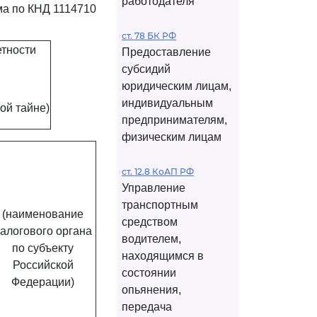
работодателя
а по КНД 1114710
ст. 78 БК РФ
етности
Предоставление
субсидий
юридическим лицам,
индивидуальным
ой тайне)
предпринимателям,
физическим лицам
ст. 12.8 КоАП РФ
Управление
транспортным
(наименование
средством
алогового органа
водителем,
по субъекту
находящимся в
Российской
состоянии
Федерации)
опьянения,
передача