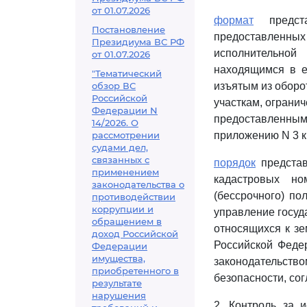
от 01.07.2026
формат
предста
Постановление
предоставленных
Президиума ВС РФ
исполнительной
от 01.07.2026
находящимся в е
"Тематический
обзор ВС
изъятым из оборо
Российской
участкам, ограни
Федерации N
предоставленным
14/2026. О
рассмотрении
приложению N 3 к
судами дел,
связанных с
порядок
представ
применением
кадастровых но
законодательства о
(бессрочного) п
противодействии
коррупции и
управление госуд
обращением в
относящихся к зе
доход Российской
Российской Федер
Федерации
имущества,
законодательств
приобретенного в
безопасности, со
результате
нарушения
2. Контроль за 