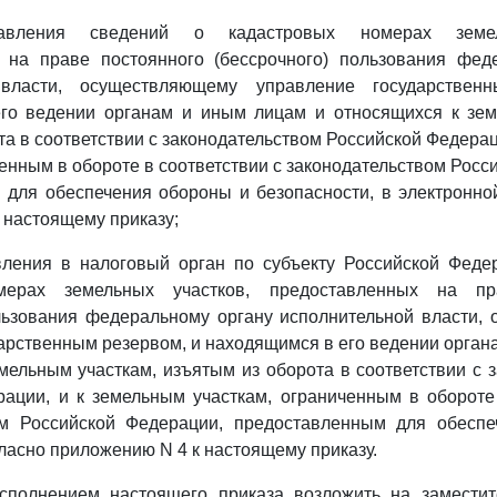
вления сведений о кадастровых номерах земел
 на праве постоянного (бессрочного) пользования фед
 власти, осуществляющему управление государствен
го ведении органам и иным лицам и относящихся к зем
та в соответствии с законодательством Российской Федерац
ченным в обороте в соответствии с законодательством Росс
 для обеспечения обороны и безопасности, в электронно
 настоящему приказу;
ления в налоговый орган по субъекту Российской Феде
мерах земельных участков, предоставленных на пр
ользования федеральному органу исполнительной власти,
арственным резервом, и находящимся в его ведении орган
мельным участкам, изъятым из оборота в соответствии с 
ации, и к земельным участкам, ограниченным в обороте
ом Российской Федерации, предоставленным для обесп
гласно приложению N 4 к настоящему приказу.
исполнением настоящего приказа возложить на заместит