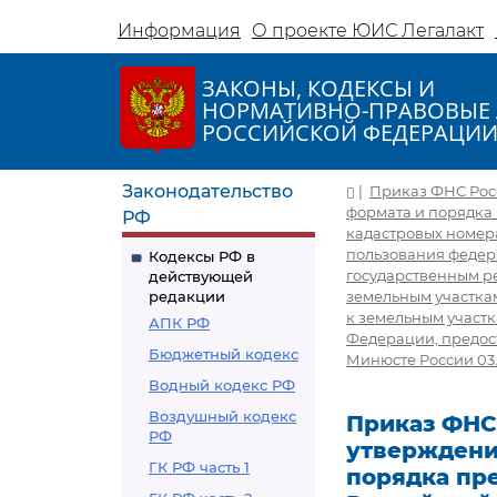
Информация
О проекте ЮИС Легалакт
ЗАКОНЫ, КОДЕКСЫ И
НОРМАТИВНО-ПРАВОВЫЕ 
РОССИЙСКОЙ ФЕДЕРАЦИ
Законодательство
|
Приказ ФНС Росс
формата и порядка 
РФ
кадастровых номера
пользования федер
Кодексы РФ в
государственным ре
действующей
редакции
земельным участкам
к земельным участк
АПК РФ
Федерации, предос
Бюджетный кодекс
Минюсте России 03.
Водный кодекс РФ
Воздушный кодекс
Приказ ФНС 
РФ
утверждени
ГК РФ часть 1
порядка пре