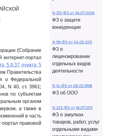
ИЙСКОЙ
N 135-ФЗ от 26.07.2006
ФЗ о защите
Я
конкуренции
N 99-ФЗ от 04.05.2011
ФЗ о
дерации (Собрание
лицензировании
й интернет-портал
отдельных видов
та 5.9.37 пункта 5
деятельности
ем Правительства
ия о Федеральной
N 14-ФЗ от 08.02.1998
, N 40, ст. 3961;
ФЗ об ООО
анов по субъектам
еральным органом
N 223-ФЗ от 18.07.2011
ервом, а также в
ФЗ о закупках
изменений в часть
товаров, работ, услуг
т-портал правовой
отдельными видами