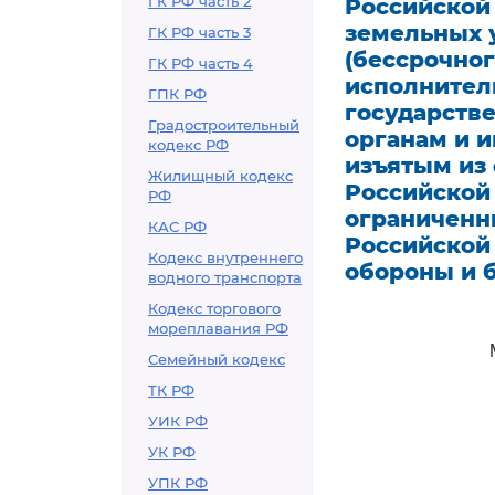
ГК РФ часть 2
Российской
земельных 
ГК РФ часть 3
(бессрочно
ГК РФ часть 4
исполнител
ГПК РФ
государств
Градостроительный
органам и 
кодекс РФ
изъятым из 
Жилищный кодекс
Российской
РФ
ограниченны
КАС РФ
Российской
Кодекс внутреннего
обороны и 
водного транспорта
Кодекс торгового
мореплавания РФ
Семейный кодекс
ТК РФ
УИК РФ
УК РФ
УПК РФ