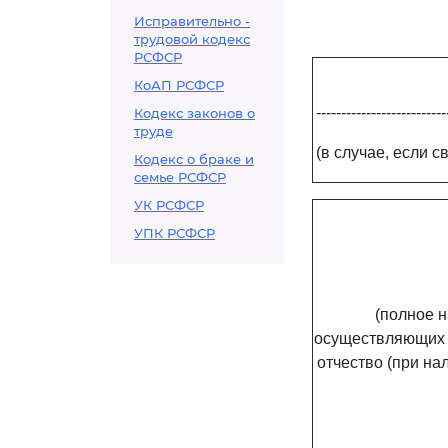
Исправительно -
трудовой кодекс
РСФСР
КоАП РСФСР
--------------------------
Кодекс законов о
труде
(в случае, если 
Кодекс о браке и
семье РСФСР
УК РСФСР
УПК РСФСР
(полное 
осуществляющих 
отчество (при н