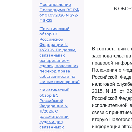
Постановление
В ОБО
Президиума ВС РФ
от 01.07.2026 N 272-
ПЭК25
"Тематический
обзор ВС
Российской
Федерации N
В соответствии с
12/2026. По делам,
связанным с
законодательства
оспариванием
правовой информац
сделок, повлекших
Положения о Фед
переход права
собственности на
Российской Феде
жилые помещения"
налоговой службе
"Тематический
2015, N 15, ст. 
обзор ВС
Российской Феде
Российской
исполнительной 
Федерации N
11/2026. О
связи с принятие
рассмотрении
вторую Налоговог
судами дел,
информации http:/
связанных с