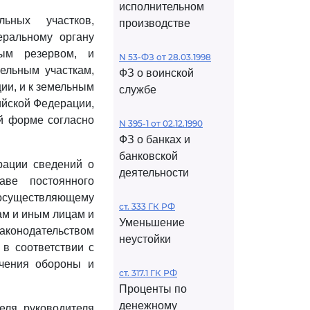
исполнительном
ьных участков,
производстве
еральному органу
ным резервом, и
N 53-ФЗ от 28.03.1998
ельным участкам,
ФЗ о воинской
ии, и к земельным
службе
ийской Федерации,
й форме согласно
N 395-1 от 02.12.1990
ФЗ о банках и
банковской
рации сведений о
деятельности
аве постоянного
 осуществляющему
ст. 333 ГК РФ
ам и иным лицам и
Уменьшение
законодательством
неустойки
 в соответствии с
ечения обороны и
ст. 317.1 ГК РФ
Проценты по
денежному
еля руководителя