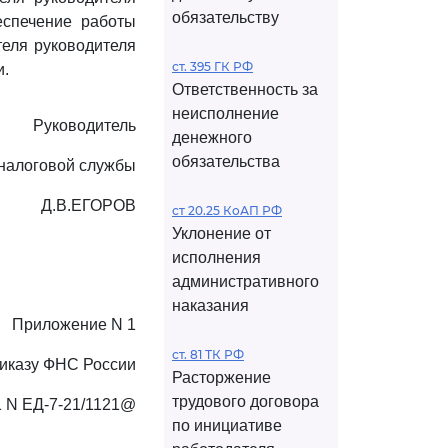
обязательству
еспечение работы
теля руководителя
ст. 395 ГК РФ
и.
Ответственность за
неисполнение
Руководитель
денежного
обязательства
налоговой службы
Д.В.ЕГОРОВ
ст 20.25 КоАП РФ
Уклонение от
исполнения
административного
наказания
Приложение N 1
ст. 81 ТК РФ
риказу ФНС России
Расторжение
трудового договора
1 N ЕД-7-21/1121@
по инициативе