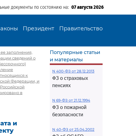
льные документы по состоянию на:
07 августа 2026
Законы
Президент
Правительство
Популярные статьи
 ее заполнения,
рации сведений о
и материалы
бессрочного)
вление
N 400-ФЗ от 28.12.2013
относящихся к
ФЗ о страховых
йской Федерации, и
пенсиях
 Российской
рировано в
N 69-ФЗ от 21.12.1994
ФЗ о пожарной
безопасности
ата и
екту
N 40-ФЗ от 25.04.2002