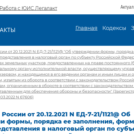
Актуа
Работа с ЮИС Легалакт
Главная
Кодексы
АКТЫ
И
ии от 20.12.2021 N ЕД-7-21/1121@ "Об утверждении формы, порядка
представления в налоговый орган по субъекту Российской Феде
х земельных участков, предоставленных на праве постоянного (
альному органу исполнительной власти, осуществляющему упра
зервом, и находящимся в его ведении органам и иным лицам и 
, изъятым из оборота в соответствии с законодательством Росси
ам, ограниченным в обороте в соответствии с законодательством
тавленным для обеспечения обороны и безопасности" (Зарегист
03.2022 N 67606)
России от 20.12.2021 N ЕД-7-21/1121@ Об
и формы, порядка ее заполнения, форм
дставления в налоговый орган по субъ