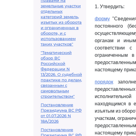
правами на
земельные участки
1. Утвердить:
отдельных
категорий земель,
форму
"Сведения
изъятых из оборота
постоянного (бе
и ограниченных в
обороте, и с
осуществляющему
использованием
органам и иным
таких участков"
соответствии с
"Тематический
ограниченным в
обзор ВС
предоставленным
Российской
Федерации N
настоящему прика
13/2026. О судебной
практике по делам,
порядок
заполне
связанным с
предоставленных
самовольным
строительством"
исполнительной
находящимся в е
Постановление
Президиума ВС РФ
изъятым из оборо
от 01.07.2026 N
участкам, ограни
18А/2026
предоставленным
Постановление
настоящему прика
Президиума ВС РФ