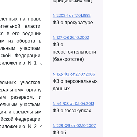
юридических лиц
N 2202-1 от 17.01.1992
вленных на праве
ФЗ о прокуратуре
ительной власти,
ся в его ведении
N 127-ФЗ 26.10.2002
ым из оборота в
ФЗ о
льным участкам,
несостоятельности
ской Федерации,
(банкротстве)
приложению N 1 к
N 152-ФЗ от 27.07.2006
ФЗ о персональных
льных участков,
данных
еральному органу
ным резервом, и
N 44-ФЗ от 05.04.2013
ельным участкам,
ФЗ о госзакупках
ии, и к земельным
ийской Федерации,
N 229-ФЗ от 02.10.2007
приложению N 2 к
ФЗ об