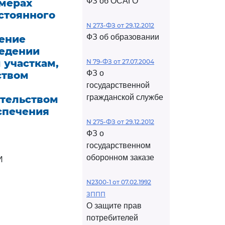
ФЗ об ОСАГО
омерах
стоянного
N 273-ФЗ от 29.12.2012
ФЗ об образовании
ение
ведении
 участкам,
N 79-ФЗ от 27.07.2004
ФЗ о
ством
государственной
гражданской службе
ательством
спечения
N 275-ФЗ от 29.12.2012
ФЗ о
государственном
оборонном заказе
И
N2300-1 от 07.02.1992
ЗППП
О защите прав
потребителей