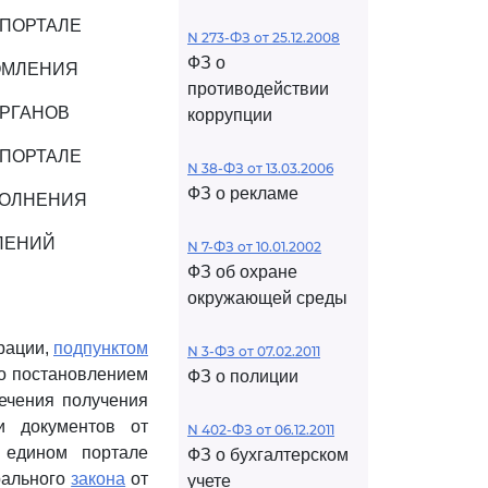
 ПОРТАЛЕ
N 273-ФЗ от 25.12.2008
ФЗ о
ОМЛЕНИЯ
противодействии
ОРГАНОВ
коррупции
 ПОРТАЛЕ
N 38-ФЗ от 13.03.2006
ФЗ о рекламе
ПОЛНЕНИЯ
ЛЕНИЙ
N 7-ФЗ от 10.01.2002
ФЗ об охране
окружающей среды
рации,
подпунктом
N 3-ФЗ от 07.02.2011
о постановлением
ФЗ о полиции
печения получения
и документов от
N 402-ФЗ от 06.12.2011
 едином портале
ФЗ о бухгалтерском
рального
закона
от
учете