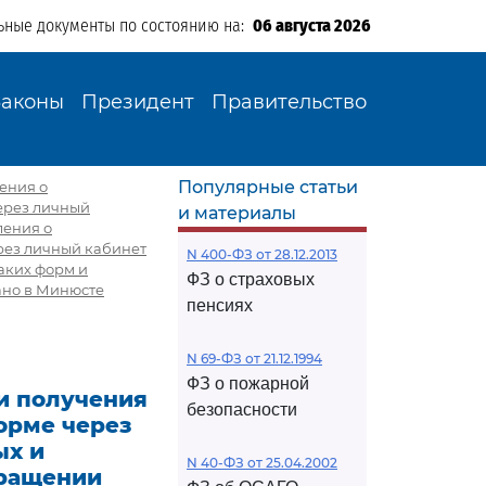
ьные документы по состоянию на:
06 августа 2026
Законы
Президент
Правительство
Популярные статьи
ения о
ерез личный
и материалы
ления о
рез личный кабинет
N 400-ФЗ от 28.12.2013
аких форм и
ФЗ о страховых
ано в Минюсте
пенсиях
N 69-ФЗ от 21.12.1994
ФЗ о пожарной
и получения
безопасности
орме через
ых и
N 40-ФЗ от 25.04.2002
кращении