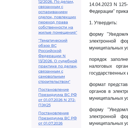
12/2026. По делам,
14.04.2023 N 125
связанным с
Федерации" прик
оспариванием
сделок, повлекших
переход права
1. Утвердить:
собственности на
жилые помещения"
форму "Уведомл
"Тематический
электронной ф
обзор ВС
муниципальных ус
Российской
Федерации N
порядок заполн
13/2026. О судебной
практике по делам,
налоговых орга
связанным с
государственных 
самовольным
строительством"
формат представ
Постановление
органов в элект
Президиума ВС РФ
муниципальных ус
от 01.07.2026 N 272-
ПЭК25
форму "Уведомл
Постановление
электронной ф
Президиума ВС РФ
от 01.07.2026
муниципальных ус