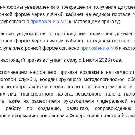
ния формы уведомления о прекращении получения докумен
ронной форме через личный кабинет на едином портале г
луг согласно
приложению N 5
к настоящему приказу;
ления уведомления о прекращении получения докумен
ронной форме через личный кабинет на едином портале г
луг в электронной форме согласно
приложению N 6
к насто
о настоящий приказ вступает в силу с 1 июля 2023 года.
исполнением настоящего приказа возложить на заместит
оговой службы, координирующего методологическое об
ов по вопросам исчисления, полноты и своевременности 
их лиц, транспортного налога, земельного налога, нал
 а также на заместителя руководителя Федеральной н
го работу по созданию, развитию, сопровождению 
ной информационной системы Федеральной налоговой слу