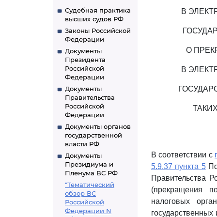
Судебная практика
В ЭЛЕКТ
высших судов РФ
Законы Российской
ГОСУДА
Федерации
О ПРЕК
Документы
Президента
Российской
В ЭЛЕКТ
Федерации
Документы
ГОСУДАР
Правительства
Российской
ТАКИ
Федерации
Документы органов
государственной
власти РФ
В соответствии с
Документы
Президиума и
5.9.37 пункта 5
По
Пленума ВС РФ
Правительства Ро
"Тематический
(прекращения п
обзор ВС
налоговых орга
Российской
Федерации N
государственных 