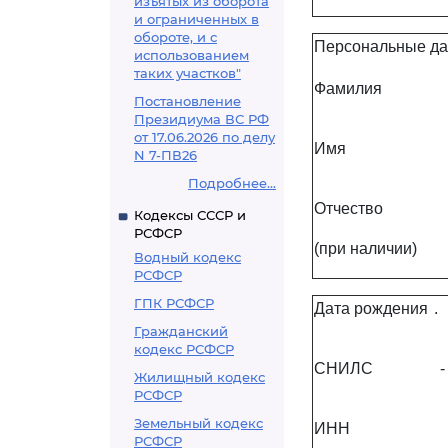
изъятых из оборота
и ограниченных в
обороте, и с
Персональные да
использованием
таких участков"
Фамилия
Постановление
Президиума ВС РФ
от 17.06.2026 по делу
Имя
N 7-ПВ26
Подробнее...
Отчество
Кодексы СССР и
РСФСР
(при наличии)
Водный кодекс
РСФСР
ГПК РСФСР
Дата рождения
.
Гражданский
кодекс РСФСР
СНИЛС
-
Жилищный кодекс
РСФСР
Земельный кодекс
ИНН
РСФСР