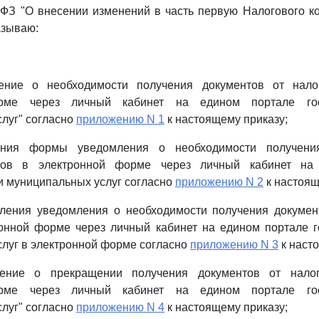
-ФЗ "О внесении изменений в часть первую Налогового к
азываю:
ение о необходимости получения документов от нало
орме через личный кабинет на едином портале гос
луг" согласно
приложению N 1
к настоящему приказу;
ения формы уведомления о необходимости получени
нов в электронной форме через личный кабинет на
и муниципальных услуг согласно
приложению N 2
к настоящ
ления уведомления о необходимости получения докумен
ронной форме через личный кабинет на едином портале г
луг в электронной форме согласно
приложению N 3
к наст
ение о прекращении получения документов от нало
орме через личный кабинет на едином портале гос
луг" согласно
приложению N 4
к настоящему приказу;