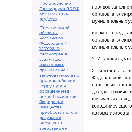
Постановление
порядок заполне
Президиума ВС РФ
от 01.07.2026 N
органов в элект
18А/2026
муниципальных ус
"Тематический
обзор ВС
формат представ
Российской
органов в элект
Федерации N
муниципальных ус
14/2026. О
рассмотрении
2. Установить, чт
судами дел,
связанных с
применением
3. Контроль за 
законодательства о
Федеральной нал
противодействии
налоговых орган
коррупции и
обращением в
доходы физическ
доход Российской
физических лиц,
Федерации
координирующе
имущества,
приобретенного в
автоматизирован
результате
нарушения
требований и