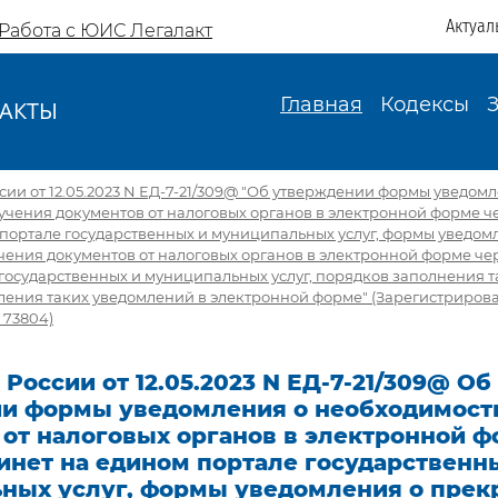
Актуал
Работа с ЮИС Легалакт
Главная
Кодексы
АКТЫ
И
ии от 12.05.2023 N ЕД-7-21/309@ "Об утверждении формы уведомл
учения документов от налоговых органов в электронной форме ч
портале государственных и муниципальных услуг, формы уведом
ения документов от налоговых органов в электронной форме че
государственных и муниципальных услуг, порядков заполнения т
ления таких уведомлений в электронной форме" (Зарегистриров
 73804)
России от 12.05.2023 N ЕД-7-21/309@ Об
и формы уведомления о необходимост
 от налоговых органов в электронной ф
инет на едином портале государственн
ных услуг, формы уведомления о пре