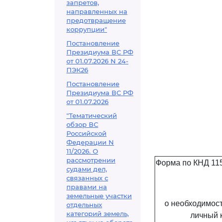
запретов,
направленных на
предотвращение
коррупции"
Постановление
Президиума ВС РФ
от 01.07.2026 N 24-
ПЭК26
Постановление
Президиума ВС РФ
от 01.07.2026
"Тематический
обзор ВС
Российской
Федерации N
11/2026. О
рассмотрении
Форма по КНД 11
судами дел,
связанных с
правами на
земельные участки
о необходимост
отдельных
категорий земель,
личный 