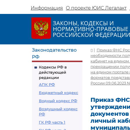
Информация
О проекте ЮИС Легалакт
ЗАКОНЫ, КОДЕКСЫ И
НОРМАТИВНО-ПРАВОВЫЕ 
РОССИЙСКОЙ ФЕДЕРАЦИ
Законодательство
|
Приказ ФНС Росс
необходимости пол
РФ
кабинет на едином 
прекращении получ
Кодексы РФ в
на едином портале 
действующей
редакции
форматов представ
России 09.06.2023 N
АПК РФ
Бюджетный кодекс
Приказ ФНС 
Водный кодекс РФ
утверждени
Воздушный кодекс
документов
РФ
личный каб
ГК РФ часть 1
муниципаль