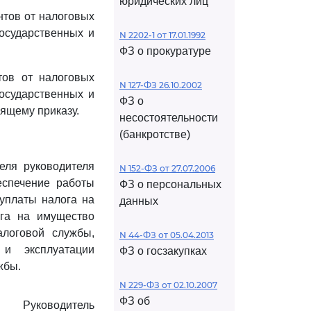
юридических лиц
тов от налоговых
осударственных и
N 2202-1 от 17.01.1992
ФЗ о прокуратуре
тов от налоговых
N 127-ФЗ 26.10.2002
осударственных и
ФЗ о
ящему приказу.
несостоятельности
(банкротстве)
еля руководителя
N 152-ФЗ от 27.07.2006
еспечение работы
ФЗ о персональных
уплаты налога на
данных
ога на имущество
алоговой службы,
N 44-ФЗ от 05.04.2013
и эксплуатации
ФЗ о госзакупках
жбы.
N 229-ФЗ от 02.10.2007
ФЗ об
Руководитель