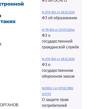
ФЗ об ОСАГО
ктронной
N 273-ФЗ от 29.12.2012
в
ФЗ об образовании
 таких
N 79-ФЗ от 27.07.2004
ФЗ о
государственной
И
гражданской службе
N 275-ФЗ от 29.12.2012
ФЗ о
государственном
оборонном заказе
N2300-1 от 07.02.1992
ЗППП
О защите прав
 ОРГАНОВ
потребителей