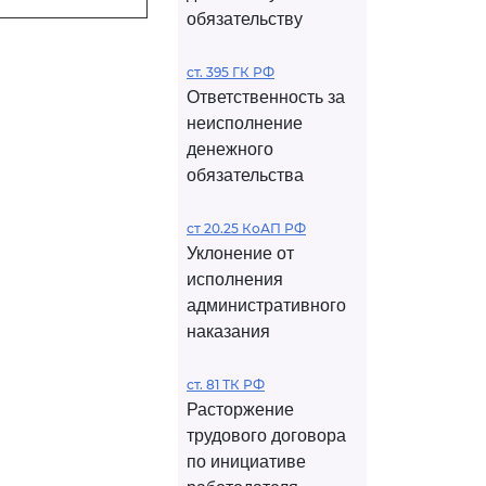
обязательству
ст. 395 ГК РФ
Ответственность за
неисполнение
денежного
обязательства
ст 20.25 КоАП РФ
Уклонение от
исполнения
административного
наказания
ст. 81 ТК РФ
Расторжение
трудового договора
по инициативе