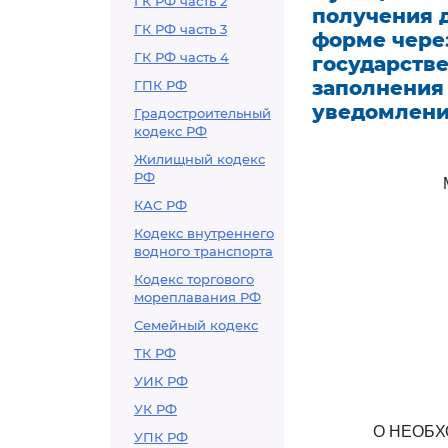
ГК РФ часть 2
получения 
ГК РФ часть 3
форме чере
ГК РФ часть 4
государств
заполнения
ГПК РФ
уведомлени
Градостроительный
кодекс РФ
Жилищный кодекс
РФ
КАС РФ
Кодекс внутреннего
водного транспорта
Кодекс торгового
мореплавания РФ
Семейный кодекс
ТК РФ
УИК РФ
УК РФ
О НЕОБХ
УПК РФ