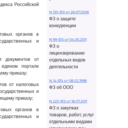
одекса Российской
N 135-ФЗ от 26.07.2006
ФЗ о защите
конкуренции
говых органов в
N 99-ФЗ от 04.05.2011
ударственных и
ФЗ о
лицензировании
я документов от
отдельных видов
 едином портале
деятельности
ему приказу;
N 14-ФЗ от 08.02.1998
тов от налоговых
ФЗ об ООО
осударственных и
оящему приказу;
N 223-ФЗ от 18.07.2011
ФЗ о закупках
говых органов в
товаров, работ, услуг
ударственных и
отдельными видами