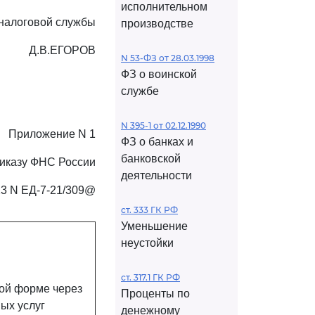
исполнительном
налоговой службы
производстве
Д.В.ЕГОРОВ
N 53-ФЗ от 28.03.1998
ФЗ о воинской
службе
N 395-1 от 02.12.1990
Приложение N 1
ФЗ о банках и
банковской
риказу ФНС России
деятельности
23 N ЕД-7-21/309@
ст. 333 ГК РФ
Уменьшение
неустойки
ст. 317.1 ГК РФ
ной форме через
Проценты по
ых услуг
денежному