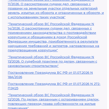
11/2026. О рассмотрении судами дел, связанных с
правами на земельные участки отдельных категорий
земель, изъятых из оборота и ограниченных в обороте, и
с использованием таких участков"
"Тематический обзор ВС Российской Федерации N
14/2026. О рассмотрении судами дел, связанных с
применением законодательства о противодействии
коррупции и обращением в доход Российской
Федерации имущества, приобретенного в результате
нарушения требований и запретов, направленных на
предотвращение коррупции"
"Тематический обзор ВС Российской Федерации N
13/2026. О судебной практике по делам, связанным с
самовольным строительством"
Постановление Президиума ВС РФ от 01.07.2026 N
18А/2026
Постановление Президиума ВС РФ от 01.07.2026 N 272-
ПЭК25
"Тематический обзор ВС Российской Федерации N
12/2026. По делам, связанным с оспариванием сделок,
повлекших переход права собственности на жилые
помещения"