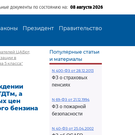
ьные документы по состоянию на:
08 августа 2026
Законы
Президент
Правительство
Популярные статьи
зателей ЦАБрт,
изации в
и материалы
а 5 класса"
N 400-ФЗ от 28.12.2013
ФЗ о страховых
пенсиях
рждении
ТДТм, а
ых цен
N 69-ФЗ от 21.12.1994
ФЗ о пожарной
го бензина
безопасности
N 40-ФЗ от 25.04.2002