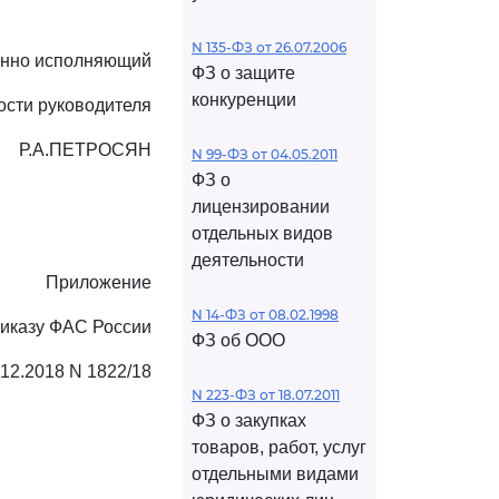
N 135-ФЗ от 26.07.2006
нно исполняющий
ФЗ о защите
конкуренции
ости руководителя
Р.А.ПЕТРОСЯН
N 99-ФЗ от 04.05.2011
ФЗ о
лицензировании
отдельных видов
деятельности
Приложение
N 14-ФЗ от 08.02.1998
риказу ФАС России
ФЗ об ООО
.12.2018 N 1822/18
N 223-ФЗ от 18.07.2011
ФЗ о закупках
товаров, работ, услуг
отдельными видами