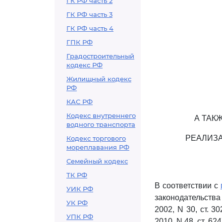
ГК РФ часть 2
ГК РФ часть 3
ГК РФ часть 4
ГПК РФ
Градостроительный
кодекс РФ
Жилищный кодекс
РФ
КАС РФ
Кодекс внутреннего
А ТАК
водного транспорта
РЕАЛИЗ
Кодекс торгового
мореплавания РФ
Семейный кодекс
ТК РФ
В соответствии с
УИК РФ
законодательства Р
УК РФ
2002, N 30, ст. 302
УПК РФ
2010, N 48, ст. 6247