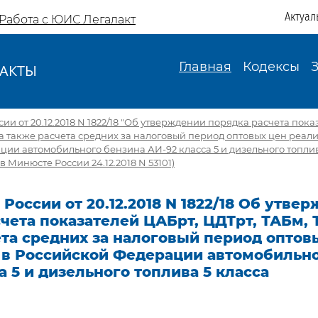
Актуал
Работа с ЮИС Легалакт
Главная
Кодексы
АКТЫ
И
ии от 20.12.2018 N 1822/18 "Об утверждении порядка расчета пока
 а также расчета средних за налоговый период оптовых цен реал
ии автомобильного бензина АИ-92 класса 5 и дизельного топлив
 Минюсте России 24.12.2018 N 53101)
России от 20.12.2018 N 1822/18 Об утве
чета показателей ЦАБрт, ЦДТрт, ТАБм, 
та средних за налоговый период оптов
 в Российской Федерации автомобильно
а 5 и дизельного топлива 5 класса