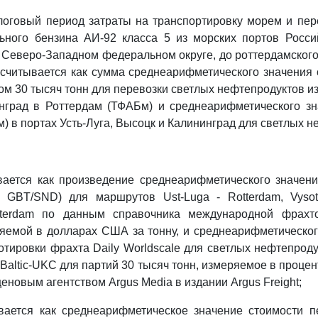
логовый период затраты на транспортировку морем и пер
ьного бензина АИ-92 класса 5 из морских портов Росси
Северо-Западном федеральном округе, до роттердамског
считывается как сумма среднеарифметического значения
м 30 тысяч тонн для перевозки светлых нефтепродуктов из 
нград в Роттердам (ТФАБм) и среднеарифметического зн
) в портах Усть-Луга, Высоцк и Калининград для светлых н
ается как произведение среднеарифметического значени
te GBT/SND) для маршрутов Ust-Luga - Rotterdam, Vysot
otterdam по данным справочника международной фрахт
ряемой в долларах США за тонну, и среднеарифметическо
тировки фрахта Daily Worldscale для светлых нефтепродукт
 Baltic-UKC для партий 30 тысяч тонн, измеряемое в проце
новым агентством Argus Media в издании Argus Freight;
ается как среднеарифметическое значение стоимости п