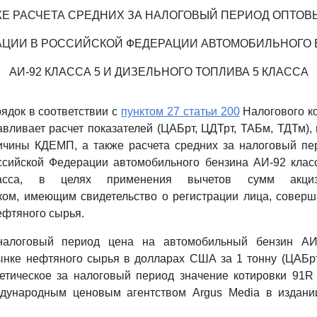
ЖЕ РАСЧЕТА СРЕДНИХ ЗА НАЛОГОВЫЙ ПЕРИОД ОПТОВ
АЦИИ В РОССИЙСКОЙ ФЕДЕРАЦИИ АВТОМОБИЛЬНОГО 
АИ-92 КЛАССА 5 И ДИЗЕЛЬНОГО ТОПЛИВА 5 КЛАССА
ядок в соответствии с
пунктом 27 статьи 200
Налогового к
вливает расчет показателей (ЦАБрт, ЦДТрт, ТАБм, ТДТм)
ичины КДЕМП, а также расчета средних за налоговый пе
ссийской Федерации автомобильного бензина АИ-92 класс
сса, в целях применения вычетов сумм акциз
ком, имеющим свидетельство о регистрации лица, совер
ефтяного сырья.
налоговый период цена на автомобильный бензин АИ
ынке нефтяного сырья в долларах США за 1 тонну (ЦАБрт
тическое за налоговый период значение котировки 91R 
дународным ценовым агентством Argus Media в издани