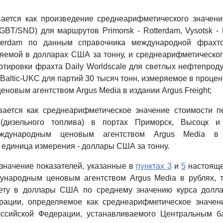
ается как произведение среднеарифметического значени
 GBT/SND) для маршрутов Primorsk - Rotterdam, Vysotsk - 
tterdam по данным справочника международной фрахт
ряемой в долларах США за тонну, и среднеарифметическо
тировки фрахта Daily Worldscale для светлых нефтепродукт
 Baltic-UKC для партий 30 тысяч тонн, измеряемое в проце
новым агентством Argus Media в издании Argus Freight;
ается как среднеарифметическое значение стоимости п
(дизельного топлива) в портах Приморск, Высоцк и 
еждународным ценовым агентством Argus Media в 
 единица измерения - доллары США за тонну.
и значение показателей, указанные в
пунктах 3
и
5
настояще
ународным ценовым агентством Argus Media в рублях, т
чету в доллары США по среднему значению курса долл
рации, определяемое как среднеарифметическое значен
сийской Федерации, устанавливаемого Центральным б