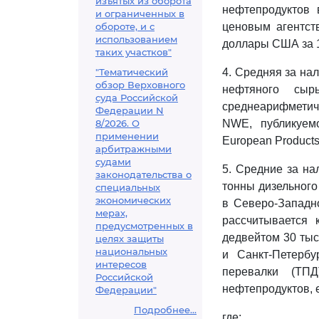
изъятых из оборота
нефтепродуктов 
и ограниченных в
обороте, и с
ценовым агентст
использованием
доллары США за 1
таких участков"
"Тематический
4. Средняя за на
обзор Верховного
нефтяного сы
суда Российской
среднеарифметич
Федерации N
8/2026. О
NWE, публикуем
применении
European Products
арбитражными
судами
5. Средние за на
законодательства о
тонны дизельного
специальных
экономических
в Северо-Западн
мерах,
рассчитывается 
предусмотренных в
дедвейтом 30 тыс
целях защиты
национальных
и Санкт-Петербу
интересов
перевалки (ТП
Российской
нефтепродуктов, 
Федерации"
Подробнее...
где: