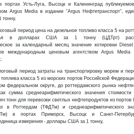
в портах Усть-Луга, Высоцк и Калининград публикуем
вом Argus Media в издании "Argus Нефтетранспорт", еди
 тонну.
логовый период цена на дизельное топливо класса 5 на ро
рья в долларах США за 1 тонну (ЦДТрт) рассч
еское за календарный месяц значение котировки Diesel 
ое международным ценовым агентством Argus Media 
;
логовый период затраты на транспортировку морем и пер
 топлива класса 5 из морских портов Российской Федерац
ом федеральном округе, до роттердамского рынка нефтян
как сумма среднеарифметического значения стоимости
яч тонн для перевозки светлых нефтепродуктов из портов
рг в Роттердам (ТФДТм) и среднеарифметического зн
ДТм) в портах Приморск, Высоцк и Санкт-Петербу
единица измерения - доллары США за 1 тонну,