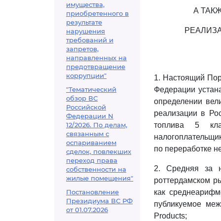
имущества,
А ТАК
приобретенного в
результате
РЕАЛИЗ
нарушения
требований и
запретов,
направленных на
предотвращение
коррупции"
1. Настоящий Пор
"Тематический
Федерации устана
обзор ВС
определении вел
Российской
реализации в Ро
Федерации N
12/2026. По делам,
топлива 5 кла
связанным с
налогоплательщи
оспариванием
по переработке н
сделок, повлекших
переход права
2. Средняя за 
собственности на
жилые помещения"
роттердамском р
Постановление
как среднеарифме
Президиума ВС РФ
публикуемое меж
от 01.07.2026
Products;