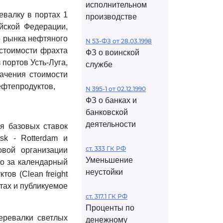
исполнительном
евалку в портах 1
производстве
йской Федерации,
о рынка нефтяного
N 53-ФЗ от 28.03.1998
 стоимости фрахта
ФЗ о воинской
портов Усть-Луга,
службе
ачения стоимости
ефтепродуктов,
N 395-1 от 02.12.1990
ФЗ о банках и
банковской
деятельности
я базовых ставок
sk - Rotterdam и
ст. 333 ГК РФ
овой организации
Уменьшение
го за календарный
неустойки
ов (Clean freight
нтах и публикуемое
ст. 317.1 ГК РФ
Проценты по
еревалки светлых
денежному