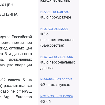
юридических лиц
ЫХ ЦЕН
N 2202-1 от 17.01.1992
БЕНЗИНА
ФЗ о прокуратуре
N 127-ФЗ 26.10.2002
ФЗ о
одекса Российской
несостоятельности
, применяемых при
(банкротстве)
риод оптовых цен
а 5 и дизельного
N 152-ФЗ от 27.07.2006
а, исчисленных
ФЗ о персональных
шающего операции
данных
N 44-ФЗ от 05.04.2013
-92 класса 5 на
ФЗ о госзакупках
) рассчитывается
gasoline cif NWE,
N 229-ФЗ от 02.10.2007
и Argus European
ФЗ об