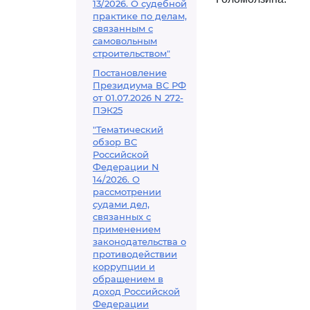
13/2026. О судебной
практике по делам,
связанным с
самовольным
строительством"
Постановление
Президиума ВС РФ
от 01.07.2026 N 272-
ПЭК25
"Тематический
обзор ВС
Российской
Федерации N
14/2026. О
рассмотрении
судами дел,
связанных с
применением
законодательства о
противодействии
коррупции и
обращением в
доход Российской
Федерации