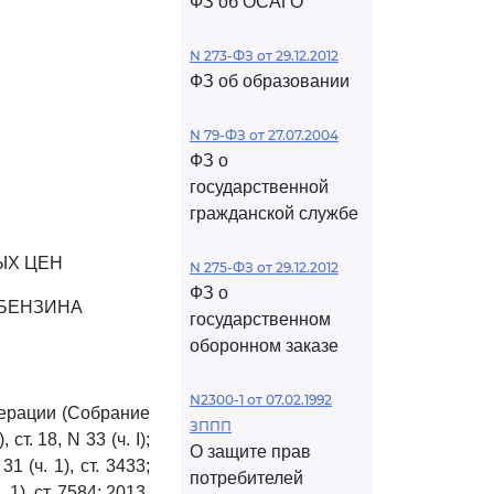
ФЗ об ОСАГО
N 273-ФЗ от 29.12.2012
ФЗ об образовании
N 79-ФЗ от 27.07.2004
ФЗ о
государственной
гражданской службе
ЫХ ЦЕН
N 275-ФЗ от 29.12.2012
ФЗ о
БЕНЗИНА
государственном
оборонном заказе
N2300-1 от 07.02.1992
ерации (Собрание
ЗППП
т. 18, N 33 (ч. I);
О защите прав
31 (ч. 1), ст. 3433;
потребителей
. 1), ст. 7584; 2013,