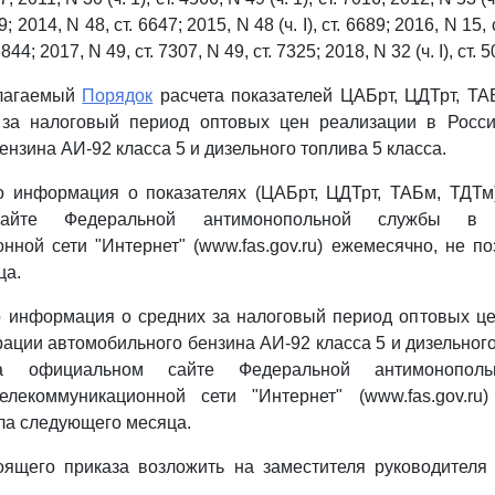
039; 2014, N 48, ст. 6647; 2015, N 48 (ч. I), ст. 6689; 2016, N 15, с
 6844; 2017, N 49, ст. 7307, N 49, ст. 7325; 2018, N 32 (ч. I), ст
илагаемый
Порядок
расчета показателей ЦАБрт, ЦДТрт, ТА
 за налоговый период оптовых цен реализации в Росс
нзина АИ-92 класса 5 и дизельного топлива 5 класса.
то информация о показателях (ЦАБрт, ЦДТрт, ТАБм, ТДТ
айте Федеральной антимонопольной службы в 
нной сети "Интернет" (www.fas.gov.ru) ежемесячно, не по
ца.
то информация о средних за налоговый период оптовых ц
ации автомобильного бензина АИ-92 класса 5 и дизельного
а официальном сайте Федеральной антимонопо
елекоммуникационной сети "Интернет" (www.fas.gov.ru
сла следующего месяца.
тоящего приказа возложить на заместителя руководителя