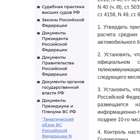
Судебная практика
N 40 (ч. III), ст. 5
высших судов РФ
ст. 4158, N 49, ст.
Законы Российской
Федерации
1. Утвердить пр
Документы
расчета средних
Президента
автомобильного бе
Российской
Федерации
2. Установить, ч
Документы
официальном с
Правительства
Российской
телекоммуникацио
Федерации
следующего меся
Документы органов
государственной
3. Установить, ч
власти РФ
Российской Федер
Документы
размещается н
Президиума и
Пленума ВС РФ
информационно-т
"Тематический
позднее 10-го чи
обзор ВС
Российской
4. Контроль нас
Федерации N
Голомолзина.