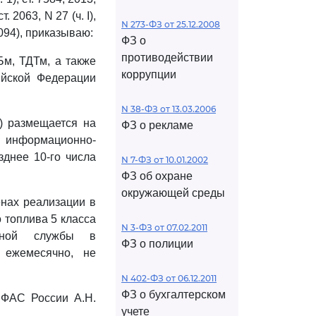
т. 2063, N 27 (ч. I),
N 273-ФЗ от 25.12.2008
. 5094), приказываю:
ФЗ о
противодействии
Бм, ТДТм, а также
коррупции
ийской Федерации
N 38-ФЗ от 13.03.2006
м) размещается на
ФЗ о рекламе
информационно-
зднее 10-го числа
N 7-ФЗ от 10.01.2002
ФЗ об охране
окружающей среды
енах реализации в
 топлива 5 класса
N 3-ФЗ от 07.02.2011
льной службы в
ФЗ о полиции
) ежемесячно, не
N 402-ФЗ от 06.12.2011
ФЗ о бухгалтерском
 ФАС России А.Н.
учете