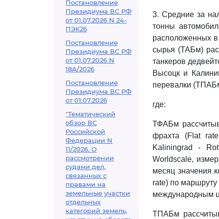
Постановление
Президиума ВС РФ
3. Средние за на
от 01.07.2026 N 24-
тонны автомобил
ПЭК26
расположенных в 
Постановление
сырья (ТАБм) рас
Президиума ВС РФ
от 01.07.2026 N
танкеров дедвейто
18А/2026
Высоцк и Калини
Постановление
перевалки (ТПАБм
Президиума ВС РФ
от 01.07.2026
где:
"Тематический
обзор ВС
ТФАБм рассчитыв
Российской
фрахта (Flat ra
Федерации N
Kaliningrad - R
11/2026. О
рассмотрении
Worldscale, изме
судами дел,
месяц значения ко
связанных с
rate) по маршруту
правами на
земельные участки
международным це
отдельных
категорий земель,
ТПАБм рассчитыв