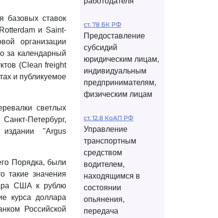
работодателя
я базовых ставок
ст. 78 БК РФ
Rotterdam и Saint-
Предоставление
овой организации
субсидий
го за календарный
юридическим лицам,
ов (Clean freight
индивидуальным
нтах и публикуемое
предпринимателям,
физическим лицам
еревалки светлых
ст. 12.8 КоАП РФ
Санкт-Петербург,
Управление
издании "Argus
транспортным
средством
го Порядка, были
водителем,
о такие значения
находящимся в
ара США к рублю
состоянии
ие курса доллара
опьянения,
анком Российской
передача