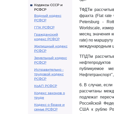
Кодексы СССР и
РСФСР
ТФДТм рассчитыв
Водный кодекс
фрахта (Flat rate
РСФСР
Petersburg - Ro
ГПК РСФСР
Worldscale, изме
месяц значения ко
Гражданский
кодекс РСФСР
rate) по маршруту
Жилищный кодекс
международным це
РСФСР
ТПДТм рассчитыв
Земельный кодекс
РСФСР
нефтепродуктов 
публикуемое м
Исправительно -
трудовой кодекс
Нефтетранспорт",
РСФСР
6. В случае, есл
КоАП РСФСР
рассчитаны межд
Кодекс законов о
подлежат перес
труде
Российской Феде
Кодекс о браке и
семье РСФСР
США к рублю Рос