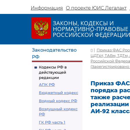
Информация
О проекте ЮИС Легалакт
ЗАКОНЫ, КОДЕКСЫ И
НОРМАТИВНО-ПРАВОВЫЕ 
РОССИЙСКОЙ ФЕДЕРАЦИ
Законодательство
|
Приказ ФАС Росс
ЦДТрт, ТАБм, ТДТм,
РФ
Российской Федерац
(Зарегистрировано в
Кодексы РФ в
действующей
редакции
Приказ ФАС 
АПК РФ
порядка рас
Бюджетный кодекс
также расче
Водный кодекс РФ
реализации
Воздушный кодекс
АИ-92 класс
РФ
ГК РФ часть 1