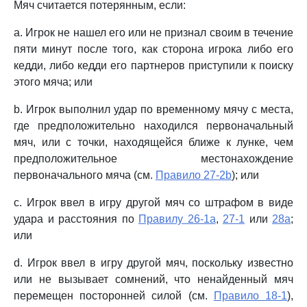
Мяч считается потерянным, если:
a. Игрок не нашел его или не признал своим в течение
пяти минут после того, как сторона игрока либо его
кедди, либо кедди его партнеров приступили к поиску
этого мяча; или
b. Игрок выполнил удар по временному мячу с места,
где предположительно находился первоначальный
мяч, или с точки, находящейся ближе к лунке, чем
предположительное местонахождение
первоначального мяча (см.
Правило 27-2b
); или
c. Игрок ввел в игру другой мяч со штрафом в виде
удара и расстояния по
Правилу 26-1a
,
27-1
или
28a
;
или
d. Игрок ввел в игру другой мяч, поскольку известно
или не вызывает сомнений, что ненайденный мяч
перемещен посторонней силой (см.
Правило 18-1
),