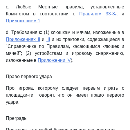
c. Любые Местные правила, установленные
Комитетом в соответствии с
Правилом 33-8a
и
Приложением 1
;
d. Требования к: (1) клюшкам и мячам, изложенные в
Приложениях II
и
III
и их трактовки, содержащиеся в
"Справочнике по Правилам, касающимся клюшек и
мячей"; (2) устройствам и игровому снаряжению,
изложенные в
Приложении IV
).
Право первого удара
Про игрока, которому следует первым играть с
площадки-ти, говорят, что он имеет право первого
удара.
Преграды
Преграда - это любой бункер или водная преграда.