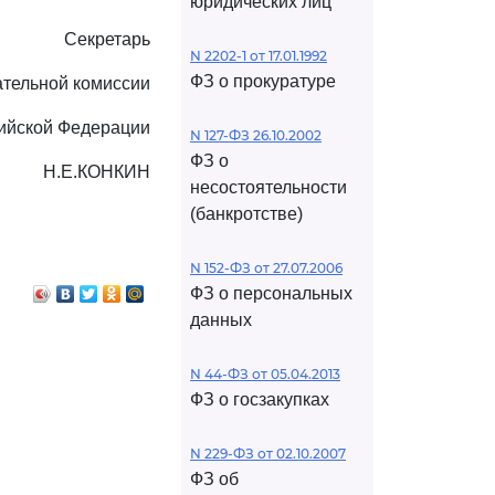
юридических лиц
Секретарь
N 2202-1 от 17.01.1992
ФЗ о прокуратуре
ательной комиссии
ийской Федерации
N 127-ФЗ 26.10.2002
ФЗ о
Н.Е.КОНКИН
несостоятельности
(банкротстве)
N 152-ФЗ от 27.07.2006
ФЗ о персональных
данных
N 44-ФЗ от 05.04.2013
ФЗ о госзакупках
N 229-ФЗ от 02.10.2007
ФЗ об