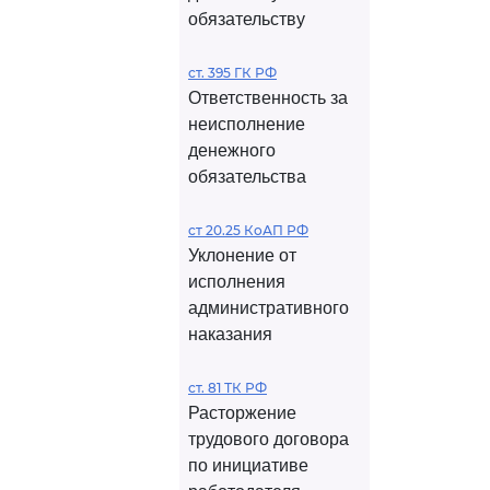
обязательству
ст. 395 ГК РФ
Ответственность за
неисполнение
денежного
обязательства
ст 20.25 КоАП РФ
Уклонение от
исполнения
административного
наказания
ст. 81 ТК РФ
Расторжение
трудового договора
по инициативе