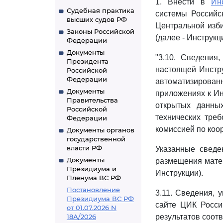
1. Внести в
Ин
Судебная практика
системы Российс
высших судов РФ
Центральной изби
Законы Российской
(далее - Инструкц
Федерации
Документы
"3.10. Сведения, 
Президента
настоящей Инстр
Российской
Федерации
автоматизирова
Документы
приложениях к Ин
Правительства
открытых данны
Российской
технических тре
Федерации
комиссией по коо
Документы органов
государственной
власти РФ
Указанные сведе
Документы
размещения матер
Президиума и
Инструкции).
Пленума ВС РФ
Постановление
3.11. Сведения, 
Президиума ВС РФ
сайте ЦИК Росси
от 01.07.2026 N
18А/2026
результатов соот