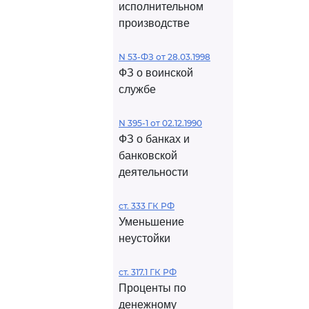
исполнительном
производстве
N 53-ФЗ от 28.03.1998
ФЗ о воинской
службе
N 395-1 от 02.12.1990
ФЗ о банках и
банковской
деятельности
ст. 333 ГК РФ
Уменьшение
неустойки
ст. 317.1 ГК РФ
Проценты по
денежному