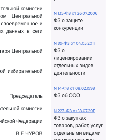
ательной комиссии
N 135-ФЗ от 26.07.2006
том Центральной
ФЗ о защите
ь своевременное и
конкуренции
х данных в сети
N 99-ФЗ от 04.05.2011
ФЗ о
етаря Центральной
лицензировании
отдельных видов
ой избирательной
деятельности
N 14-ФЗ от 08.02.1998
ФЗ об ООО
Председатель
ательной комиссии
N 223-ФЗ от 18.07.2011
ФЗ о закупках
ийской Федерации
товаров, работ, услуг
отдельными видами
В.Е.ЧУРОВ