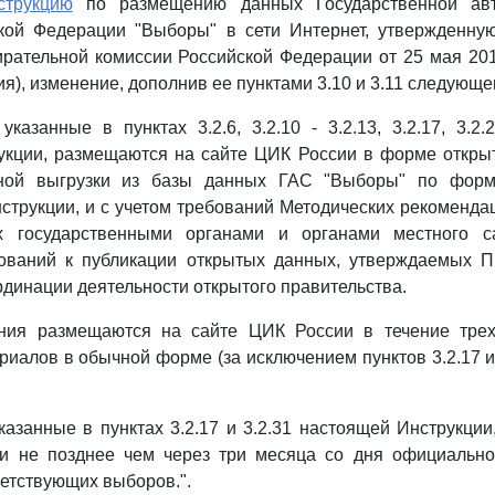
струкцию
по размещению данных Государственной авт
кой Федерации "Выборы" в сети Интернет, утвержденну
рательной комиссии Российской Федерации от 25 мая 201
ия), изменение, дополнив ее пунктами 3.10 и 3.11 следующ
указанные в пунктах 3.2.6, 3.2.10 - 3.2.13, 3.2.17, 3.2.2
укции, размещаются на сайте ЦИК России в форме откры
нной выгрузки из базы данных ГАС "Выборы" по форм
струкции, и с учетом требований Методических рекоменда
х государственными органами и органами местного с
бований к публикации открытых данных, утверждаемых П
рдинации деятельности открытого правительства.
ния размещаются на сайте ЦИК России в течение тре
иалов в обычной форме (за исключением пунктов 3.2.17 и
указанные в пунктах 3.2.17 и 3.2.31 настоящей Инструкци
и не позднее чем через три месяца со дня официально
ветствующих выборов.".