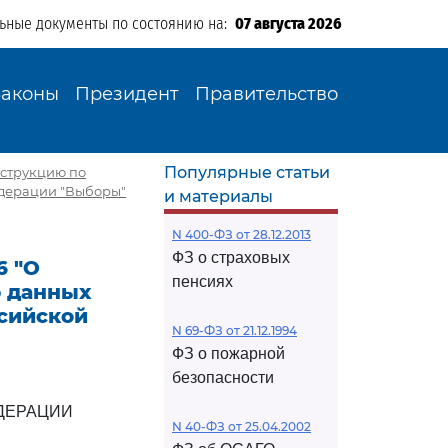
льные документы по состоянию на:
07 августа 2026
Законы
Президент
Правительство
Популярные статьи
нструкцию по
дерации "Выборы"
и материалы
N 400-ФЗ от 28.12.2013
ФЗ о страховых
6 "О
пенсиях
ю данных
сийской
N 69-ФЗ от 21.12.1994
ФЗ о пожарной
безопасности
ДЕРАЦИИ
N 40-ФЗ от 25.04.2002