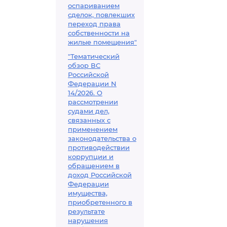
оспариванием
сделок, повлекших
переход права
собственности на
жилые помещения"
"Тематический
обзор ВС
Российской
Федерации N
14/2026. О
рассмотрении
судами дел,
связанных с
применением
законодательства о
противодействии
коррупции и
обращением в
доход Российской
Федерации
имущества,
приобретенного в
результате
нарушения