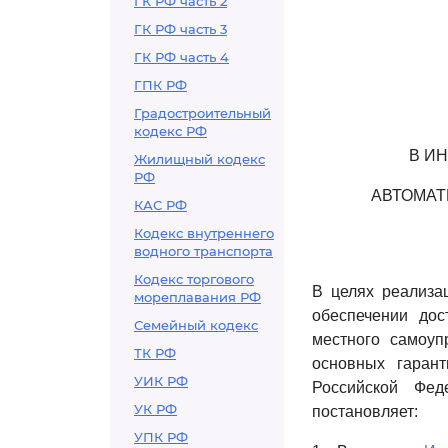
ГК РФ часть 2
ГК РФ часть 3
ГК РФ часть 4
ГПК РФ
Градостроительный
кодекс РФ
В И
Жилищный кодекс
РФ
АВТОМАТ
КАС РФ
Кодекс внутреннего
водного транспорта
Кодекс торгового
В целях реализа
мореплавания РФ
обеспечении дос
Семейный кодекс
местного самоу
ТК РФ
основных гаран
УИК РФ
Российской Фед
УК РФ
постановляет:
УПК РФ