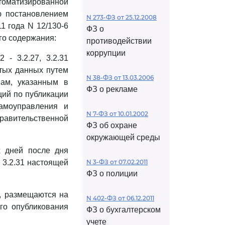
оматизированной
ю постановлением
N 273-ФЗ от 25.12.2008
1 года N 12/130-6
ФЗ о
его содержания:
противодействии
коррупции
2 - 3.2.27, 3.2.31
тых данных путем
N 38-ФЗ от 13.03.2006
ам, указанным в
ФЗ о рекламе
ций по публикации
амоуправления и
N 7-ФЗ от 10.01.2002
равительственной
ФЗ об охране
окружающей среды
х дней после дня
 3.2.31 настоящей
N 3-ФЗ от 07.02.2011
ФЗ о полиции
и, размещаются на
N 402-ФЗ от 06.12.2011
го опубликования
ФЗ о бухгалтерском
учете