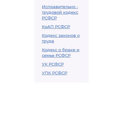
Исправительно -
трудовой кодекс
РСФСР
КоАП РСФСР
Кодекс законов о
труде
Кодекс о браке и
семье РСФСР
УК РСФСР
УПК РСФСР