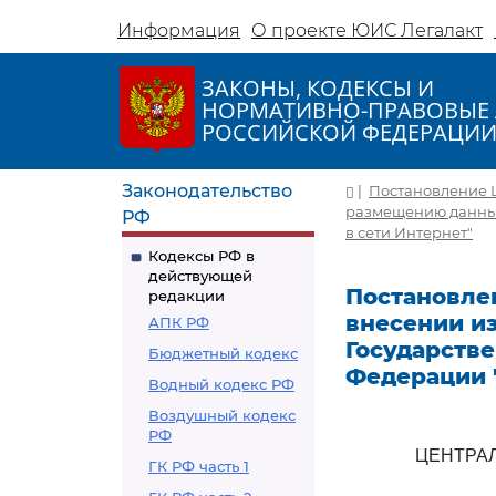
Информация
О проекте ЮИС Легалакт
ЗАКОНЫ, КОДЕКСЫ И
НОРМАТИВНО-ПРАВОВЫЕ 
РОССИЙСКОЙ ФЕДЕРАЦИ
Законодательство
|
Постановление Ц
размещению данных
РФ
в сети Интернет"
Кодексы РФ в
действующей
Постановлен
редакции
внесении и
АПК РФ
Государств
Бюджетный кодекс
Федерации 
Водный кодекс РФ
Воздушный кодекс
РФ
ЦЕНТРА
ГК РФ часть 1