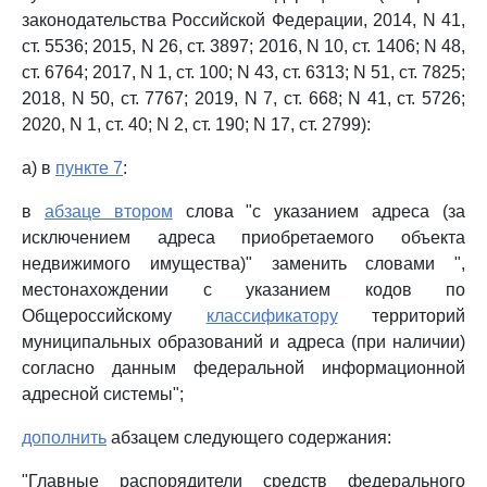
законодательства Российской Федерации, 2014, N 41,
ст. 5536; 2015, N 26, ст. 3897; 2016, N 10, ст. 1406; N 48,
ст. 6764; 2017, N 1, ст. 100; N 43, ст. 6313; N 51, ст. 7825;
2018, N 50, ст. 7767; 2019, N 7, ст. 668; N 41, ст. 5726;
2020, N 1, ст. 40; N 2, ст. 190; N 17, ст. 2799):
а) в
пункте 7
:
в
абзаце втором
слова "с указанием адреса (за
исключением адреса приобретаемого объекта
недвижимого имущества)" заменить словами ",
местонахождении с указанием кодов по
Общероссийскому
классификатору
территорий
муниципальных образований и адреса (при наличии)
согласно данным федеральной информационной
адресной системы";
дополнить
абзацем следующего содержания:
"Главные распорядители средств федерального