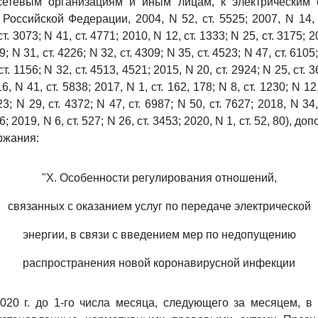
етевым организациям и иным лицам, к электрическим 
Российской Федерации, 2004, N 52, ст. 5525; 2007, N 14, с
т. 3073; N 41, ст. 4771; 2010, N 12, ст. 1333; N 25, ст. 3175; 2
9; N 31, ст. 4226; N 32, ст. 4309; N 35, ст. 4523; N 47, ст. 6105;
 ст. 1156; N 32, ст. 4513, 4521; 2015, N 20, ст. 2924; N 25, ст. 3
6, N 41, ст. 5838; 2017, N 1, ст. 162, 178; N 8, ст. 1230; N 12,
3; N 29, ст. 4372; N 47, ст. 6987; N 50, ст. 7627; 2018, N 34,
6; 2019, N 6, ст. 527; N 26, ст. 3453; 2020, N 1, ст. 52, 80), 
ржания:
"X. Особенности регулирования отношений,
связанных с оказанием услуг по передаче электрической
энергии, в связи с введением мер по недопущению
распространения новой коронавирусной инфекции
020 г. до 1-го числа месяца, следующего за месяцем, в