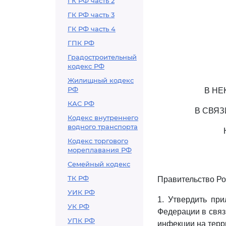
ГК РФ часть 2
ГК РФ часть 3
ГК РФ часть 4
ГПК РФ
Градостроительный
кодекс РФ
Жилищный кодекс
РФ
В НЕ
КАС РФ
В СВЯ
Кодекс внутреннего
водного транспорта
Кодекс торгового
мореплавания РФ
Семейный кодекс
ТК РФ
Правительство Ро
УИК РФ
1. Утвердить пр
УК РФ
Федерации в связ
УПК РФ
инфекции на терр