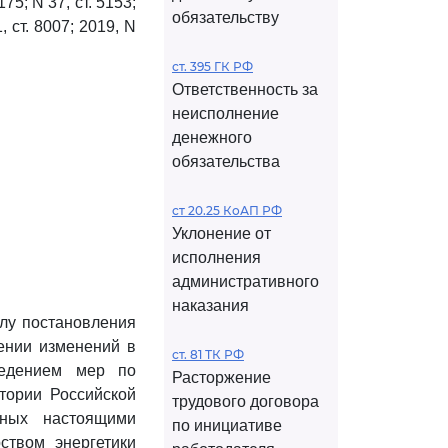
75; N 37, ст. 5153;
обязательству
1, ст. 8007; 2019, N
ст. 395 ГК РФ
Ответственность за
неисполнение
денежного
обязательства
ст 20.25 КоАП РФ
Уклонение от
исполнения
административного
наказания
илу постановления
сении изменений в
ст. 81 ТК РФ
ведением мер по
Расторжение
тории Российской
трудового договора
нных настоящими
по инициативе
ством энергетики