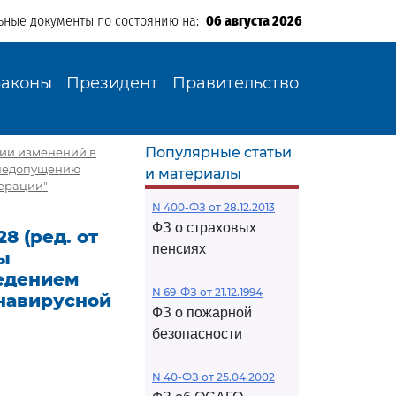
ьные документы по состоянию на:
06 августа 2026
Законы
Президент
Правительство
Популярные статьи
ении изменений в
 недопущению
и материалы
ерации"
N 400-ФЗ от 28.12.2013
ФЗ о страховых
8 (ред. от
пенсиях
ты
ведением
N 69-ФЗ от 21.12.1994
навирусной
ФЗ о пожарной
безопасности
N 40-ФЗ от 25.04.2002