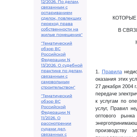
12/2026. По делам,
связанным с
оспариванием
КОТОРЫЕ
сделок, повлекших
переход права
собственности на
В СВЯ
жилые помещения"
"Тематический
обзор ВС
Российской
Федерации N
13/2026. О судебной
практике по делам,
1.
Правила
недис
связанным с
оказания этих ус
самовольным
27 декабря 2004 
строительством"
передаче электри
"Тематический
к услугам по опе
обзор ВС
Российской
услуг, Правил н
Федерации N
оптового рынка
11/2026. О
энергопринимаю
рассмотрении
судами дел,
производству э
связанных с