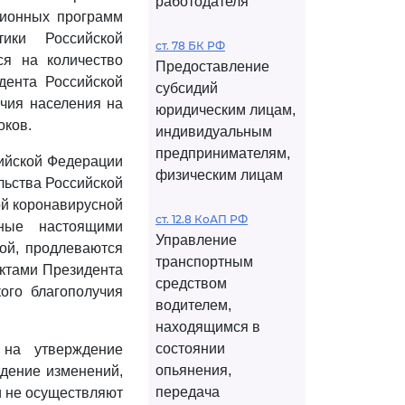
работодателя
ционных программ
тики Российской
ст. 78 БК РФ
ся на количество
Предоставление
дента Российской
субсидий
учия населения на
юридическим лицам,
оков.
индивидуальным
предпринимателям,
сийской Федерации
физическим лицам
льства Российской
ой коронавирусной
ст. 12.8 КоАП РФ
нные настоящими
Управление
ой, продлеваются
транспортным
ктами Президента
средством
ого благополучия
водителем,
находящимся в
состоянии
 на утверждение
опьянения,
дение изменений,
передача
и не осуществляют