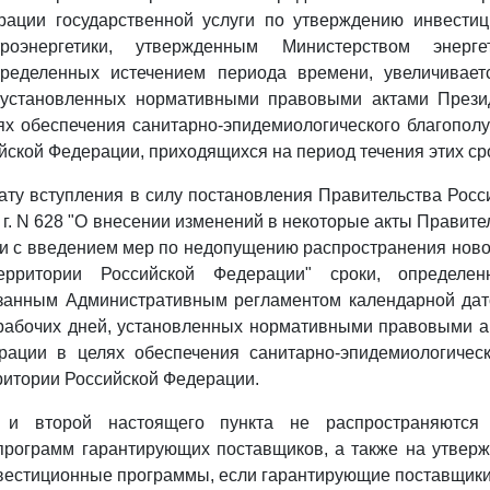
рации государственной услуги по утверждению инвести
троэнергетики, утвержденным Министерством энерге
ределенных истечением периода времени, увеличивает
 установленных нормативными правовыми актами Прези
х обеспечения санитарно-эпидемиологического благопол
йской Федерации, приходящихся на период течения этих ср
ату вступления в силу постановления Правительства Рос
 г. N 628 "О внесении изменений в некоторые акты Правите
и с введением мер по недопущению распространения нов
рритории Российской Федерации" сроки, определе
занным Административным регламентом календарной дат
ерабочих дней, установленных нормативными правовыми а
рации в целях обеспечения санитарно-эпидемиологическ
ритории Российской Федерации.
и второй настоящего пункта не распространяются
программ гарантирующих поставщиков, а также на утверж
вестиционные программы, если гарантирующие поставщик