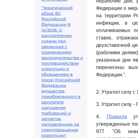
нерабочие дни, 
"Тематический
Федерации о мера
обзор ВС
на территории Р
Российской
инфекции, в це
Федерации N
14/2026. О
оплачиваемых по
рассмотрении
ставке, отражаю
судами дел,
двухставочной це
связанных с
применением
(рабочими днями)
законодательства о
указанные дни я
противодействии
перенесены вых
коррупции и
обращением в
Федерации.".
доход Российской
Федерации
имущества,
2. Утратил силу с
приобретенного в
результате
3. Утратил силу. 
нарушения
требований и
4.
Правила
утв
запретов,
утвержденные пос
направленных на
предотвращение
977 "Об инвес
коррупции"