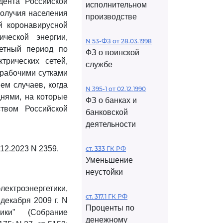
дента Российской
исполнительном
получия населения
производстве
й коронавирусной
ческой энергии,
N 53-ФЗ от 28.03.1998
четный период по
ФЗ о воинской
трических сетей,
службе
 рабочими сутками
ем случаев, когда
N 395-1 от 02.12.1990
нями, на которые
ФЗ о банках и
твом Российской
банковской
деятельности
.12.2023 N 2359.
ст. 333 ГК РФ
Уменьшение
неустойки
ктроэнергетики,
ст. 317.1 ГК РФ
декабря 2009 г. N
Проценты по
ики" (Собрание
денежному