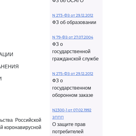
ФЗ об ОСАГО
N 273-ФЗ от 29.12.2012
ФЗ об образовании
N 79-ФЗ от 27.07.2004
ФЗ о
государственной
РАЦИИ
гражданской службе
АНЕНИЯ
N 275-ФЗ от 29.12.2012
И
ФЗ о
государственном
оборонном заказе
N2300-1 от 07.02.1992
ЗППП
льства Российской
О защите прав
ой коронавирусной
потребителей