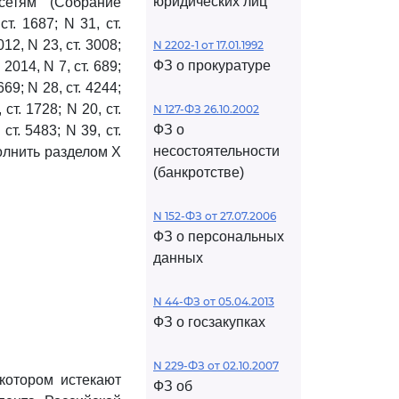
юридических лиц
сетям" (Собрание
т. 1687; N 31, ст.
012, N 23, ст. 3008;
N 2202-1 от 17.01.1992
ФЗ о прокуратуре
 2014, N 7, ст. 689;
669; N 28, ст. 4244;
 ст. 1728; N 20, ст.
N 127-ФЗ 26.10.2002
ФЗ о
 ст. 5483; N 39, ст.
несостоятельности
дополнить разделом X
(банкротстве)
N 152-ФЗ от 27.07.2006
ФЗ о персональных
данных
N 44-ФЗ от 05.04.2013
ФЗ о госзакупках
N 229-ФЗ от 02.10.2007
 котором истекают
ФЗ об