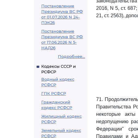
законодательства Р
Постановление
2016, N 5, ст. 687;
Президиума ВС РФ
21, ст. 2563), до
от 01.07.2026 N 24-
ПЭК26
Постановление
Президиума ВС РФ
от 17.06.2026 N 5-
НАД26
Подробнее...
Кодексы СССР и
РСФСР
Водный кодекс
РСФСР
ГПК РСФСР
71. Продолжитель
Гражданский
Правительства Ро
кодекс РСФСР
некоторые акты
Жилищный кодекс
недопущению рас
РСФСР
Федерации" сро
Земельный кодекс
РСФСР
Правилами и Адм