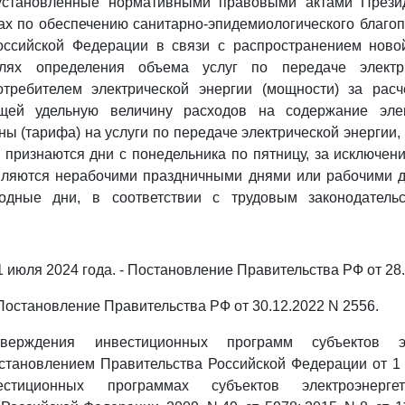
установленные нормативными правовыми актами Прези
х по обеспечению санитарно-эпидемиологического благо
оссийской Федерации в связи с распространением ново
лях определения объема услуг по передаче электри
требителем электрической энергии (мощности) за рас
щей удельную величину расходов на содержание элек
ны (тарифа) на услуги по передаче электрической энергии,
 признаются дни с понедельника по пятницу, за исключени
вляются нерабочими праздничными днями или рабочими д
одные дни, в соответствии с трудовым законодательс
 1 июля 2024 года. - Постановление Правительства РФ от 28
- Постановление Правительства РФ от 30.12.2022 N 2556.
ерждения инвестиционных программ субъектов эле
тановлением Правительства Российской Федерации от 1 
тиционных программах субъектов электроэнергет