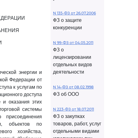
N 135-ФЗ от 26.07.2006
ЕДЕРАЦИИ
ФЗ о защите
конкуренции
АНЕНИЯ
И
N 99-ФЗ от 04.05.2011
ФЗ о
лицензировании
отдельных видов
деятельности
ческой энергии и
ской Федерации от
тупа к услугам по
N 14-ФЗ от 08.02.1998
ФЗ об ООО
ационного доступа
е и оказания этих
торговой системы
N 223-ФЗ от 18.07.2011
ФЗ о закупках
о присоединения
товаров, работ, услуг
ии, объектов по
отдельными видами
вого хозяйства,