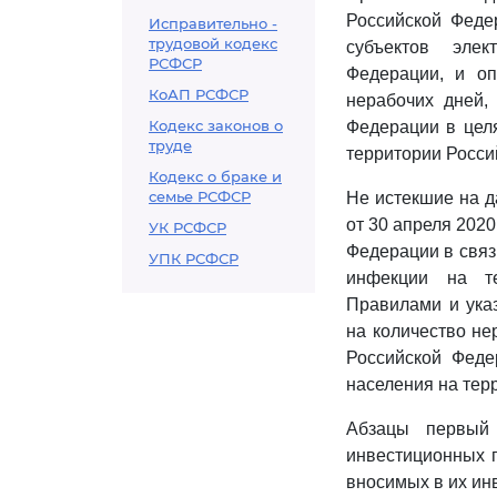
Российской Феде
Исправительно -
трудовой кодекс
субъектов элек
РСФСР
Федерации, и оп
КоАП РСФСР
нерабочих дней,
Кодекс законов о
Федерации в целя
труде
территории Росси
Кодекс о браке и
семье РСФСР
Не истекшие на д
от 30 апреля 2020
УК РСФСР
Федерации в связ
УПК РСФСР
инфекции на те
Правилами и ука
на количество н
Российской Феде
населения на тер
Абзацы первый 
инвестиционных 
вносимых в их ин