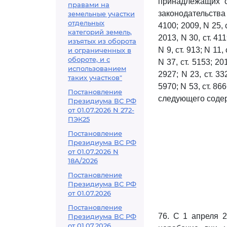
принадлежащих с
правами на
законодательства 
земельные участки
отдельных
4100; 2009, N 25, с
категорий земель,
2013, N 30, ст. 411
изъятых из оборота
N 9, ст. 913; N 11,
и ограниченных в
обороте, и с
N 37, ст. 5153; 201
использованием
2927; N 23, ст. 332
таких участков"
5970; N 53, ст. 866
Постановление
следующего соде
Президиума ВС РФ
от 01.07.2026 N 272-
ПЭК25
Постановление
Президиума ВС РФ
от 01.07.2026 N
18А/2026
Постановление
Президиума ВС РФ
от 01.07.2026
Постановление
76. С 1 апреля 2
Президиума ВС РФ
от 01.07.2026