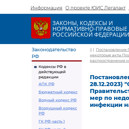
Информация
О проекте ЮИС Легалакт
ЗАКОНЫ, КОДЕКСЫ И
НОРМАТИВНО-ПРАВОВЫЕ 
РОССИЙСКОЙ ФЕДЕРАЦИ
Законодательство
|
Постановление Пр
некоторые акты Пр
РФ
распространения н
Кодексы РФ в
действующей
Постановлен
редакции
28.12.2023)
АПК РФ
Правительс
Бюджетный кодекс
мер по нед
Водный кодекс РФ
инфекции н
Воздушный кодекс
РФ
ГК РФ часть 1