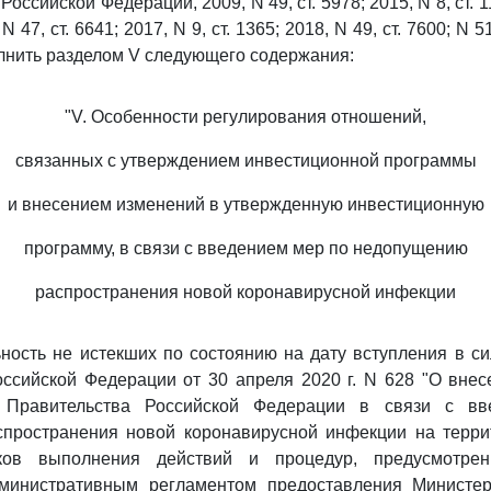
оссийской Федерации, 2009, N 49, ст. 5978; 2015, N 8, ст. 11
 N 47, ст. 6641; 2017, N 9, ст. 1365; 2018, N 49, ст. 7600; N 5
полнить разделом V следующего содержания:
"V. Особенности регулирования отношений,
связанных с утверждением инвестиционной программы
и внесением изменений в утвержденную инвестиционную
программу, в связи с введением мер по недопущению
распространения новой коронавирусной инфекции
ность не истекших по состоянию на дату вступления в с
ссийской Федерации от 30 апреля 2020 г. N 628 "О вне
 Правительства Российской Федерации в связи с в
пространения новой коронавирусной инфекции на терри
ков выполнения действий и процедур, предусмотре
инистративным регламентом предоставления Министер