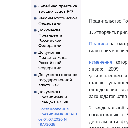
Судебная практика
высших судов РФ
Законы Российской
Правительство Ро
Федерации
Документы
1. Утвердить при
Президента
Российской
Правила
рассмотр
Федерации
(или) применение
Документы
Правительства
изменения
, кото
Российской
Федерации
января 2009 г.
Документы органов
установлением и
государственной
ставок, устано
власти РФ
определения вел
Документы
законодательства 
Президиума и
Пленума ВС РФ
2. Федеральной 
Постановление
Президиума ВС РФ
согласованию с 
от 01.07.2026 N
деятельности фе
18А/2026