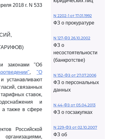
юридических лиц
преля 2018 г. N 533
N 2202-1 от 17.01.1992
ФЗ о прокуратуре
СИЙ,
N 127-ФЗ 26.10.2002
ФЗ о
ТАРИФОВ)
несостоятельности
(банкротстве)
ми законами "Об
отведении"
,
"О
N 152-ФЗ от 27.07.2006
и устанавливают
ФЗ о персональных
гласий, связанных
данных
 тарифных ставок,
водоснабжения и
N 44-ФЗ от 05.04.2013
, а также в сфере
ФЗ о госзакупках
N 229-ФЗ от 02.10.2007
ктов Российской
ФЗ об
организациями,