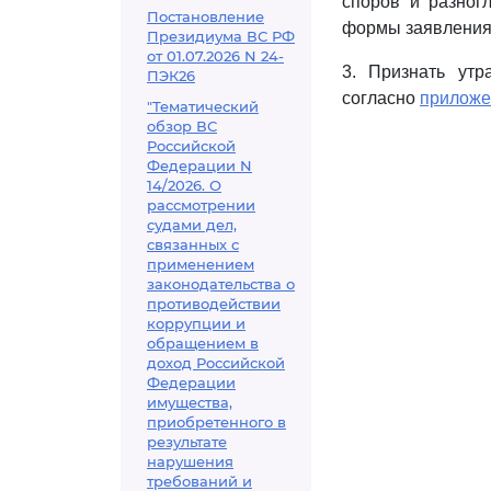
споров и разног
Постановление
формы заявления 
Президиума ВС РФ
от 01.07.2026 N 24-
3. Признать ут
ПЭК26
согласно
прилож
"Тематический
обзор ВС
Российской
Федерации N
14/2026. О
рассмотрении
судами дел,
связанных с
применением
законодательства о
противодействии
коррупции и
обращением в
доход Российской
Федерации
имущества,
приобретенного в
результате
нарушения
требований и