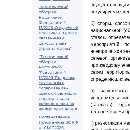
осуществляющим
"Тематический
регулируемых цен
обзор ВС
Российской
Федерации N
б) споры, связа
13/2026. О судебной
национальной (об
практике по делам,
ставок, определ
связанным с
самовольным
мероприятий п
строительством"
электрической эн
"Тематический
сетевой организ
обзор ВС
производству эле
Российской
сетям территориа
Федерации N
12/2026. По делам,
определяющих вел
связанным с
оспариванием
в) разногласи
сделок, повлекших
исполнительными
переход права
собственности на
(тарифов), орг
жилые помещения"
теплосетевыми ор
Постановление
Президиума ВС РФ
г) разногласия м
от 01.07.2026