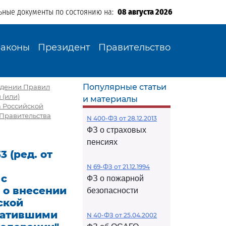
ьные документы по состоянию на:
08 августа 2026
Законы
Президент
Правительство
Популярные статьи
ерждении Правил
 (или)
и материалы
а Российской
 Правительства
N 400-ФЗ от 28.12.2013
ФЗ о страховых
пенсиях
 (ред. от
N 69-ФЗ от 21.12.1994
 с
ФЗ о пожарной
 о внесении
безопасности
ской
тратившими
N 40-ФЗ от 25.04.2002