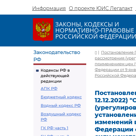
Информация
О проекте ЮИС Легалакт
ЗАКОНЫ, КОДЕКСЫ И
НОРМАТИВНО-ПРАВОВЫЕ 
РОССИЙСКОЙ ФЕДЕРАЦИ
Законодательство
|
Постановление Пр
рассмотрения (урег
РФ
применением цен (
Федерации от 9 янв
Кодексы РФ в
Российской Федер
действующей
редакции
АПК РФ
Постановлен
Бюджетный кодекс
12.12.2022)
Водный кодекс РФ
(урегулиров
установлени
Воздушный кодекс
РФ
изменений 
ГК РФ часть 1
Федерации о