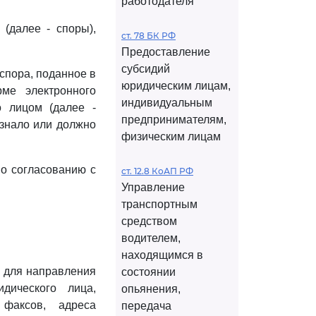
работодателя
(далее - споры),
ст. 78 БК РФ
Предоставление
субсидий
спора, поданное в
юридическим лицам,
ме электронного
индивидуальным
 лицом (далее -
предпринимателям,
узнало или должно
физическим лицам
о согласованию с
ст. 12.8 КоАП РФ
Управление
транспортным
средством
водителем,
находящимся в
с для направления
состоянии
дического лица,
опьянения,
 факсов, адреса
передача