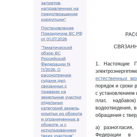
запретов,
направленных на
предотвращение
коррупции"
Постановление
Президиума ВС РФ
РАС
от 01.07.2026
СВЯЗАНН
"Тематический
обзор ВС
Российской
1. Настоящие П
Федерации N
11/2026. О
электроэнергети
рассмотрении
естественных мо
судами дел,
порядок и сроки 
связанных с
правами на
с установлением 
земельные участки
плат, надбавок
отдельных
водоотведения, в
категорий земель,
изъятых из оборота
обращения с тве
и ограниченных в
обороте, и с
а) разногласия
использованием
Федерации в о
таких участков"