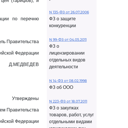
цен (тарифов), и
N 135-ФЗ от 26.07.2006
ации по перечню
ФЗ о защите
конкуренции
N 99-ФЗ от 04.05.2011
ль Правительства
ФЗ о
ийской Федерации
лицензировании
отдельных видов
Д.МЕДВЕДЕВ
деятельности
N 14-ФЗ от 08.02.1998
ФЗ об ООО
Утверждены
N 223-ФЗ от 18.07.2011
ФЗ о закупках
ем Правительства
товаров, работ, услуг
ийской Федерации
отдельными видами