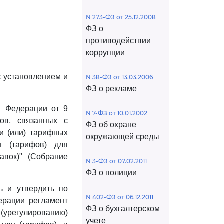
N 273-ФЗ от 25.12.2008
ФЗ о
противодействии
коррупции
с установлением и
N 38-ФЗ от 13.03.2006
ФЗ о рекламе
й Федерации от 9
N 7-ФЗ от 10.01.2002
ов, связанных с
ФЗ об охране
и (или) тарифных
окружающей среды
н (тарифов) для
авок)" (Собрание
N 3-ФЗ от 07.02.2011
ФЗ о полиции
ь и утвердить по
N 402-ФЗ от 06.12.2011
ерации регламент
ФЗ о бухгалтерском
(урегулированию)
учете