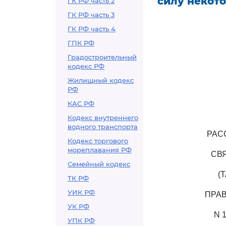
силу некот
ГК РФ часть 2
ГК РФ часть 3
ГК РФ часть 4
ГПК РФ
Градостроительный
кодекс РФ
Жилищный кодекс
РФ
КАС РФ
Кодекс внутреннего
водного транспорта
РАС
Кодекс торгового
мореплавания РФ
СВ
Семейный кодекс
(
ТК РФ
УИК РФ
ПРАВ
УК РФ
N 
УПК РФ