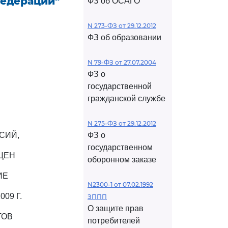
Федерации"
ФЗ об ОСАГО
N 273-ФЗ от 29.12.2012
ФЗ об образовании
N 79-ФЗ от 27.07.2004
ФЗ о
государственной
гражданской службе
N 275-ФЗ от 29.12.2012
СИЙ,
ФЗ о
государственном
ЦЕН
оборонном заказе
ИЕ
N2300-1 от 07.02.1992
09 Г.
ЗППП
О защите прав
ТОВ
потребителей