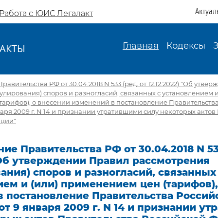
Актуал
Работа с ЮИС Легалакт
Главная
Кодексы
АКТЫ
И
авительства РФ от 30.04.2018 N 533 (ред. от 12.12.2022) "Об утв
улирования) споров и разногласий, связанных с установлением и
тарифов), о внесении изменений в постановление Правительств
аря 2009 г. N 14 и признании утратившими силу некоторых актов
ации"
ие Правительства РФ от 30.04.2018 N 533
 "Об утверждении Правил рассмотрения
ания) споров и разногласий, связанных
ем и (или) применением цен (тарифов),
в постановление Правительства Россий
т 9 января 2009 г. N 14 и признании у