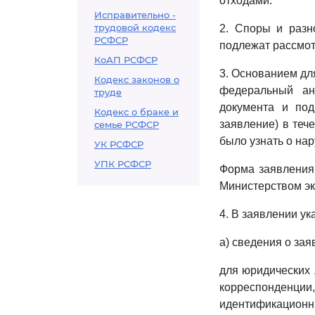
отходами.
Исправительно -
трудовой кодекс
2. Споры и разн
РСФСР
подлежат рассмо
КоАП РСФСР
3. Основанием дл
Кодекс законов о
федеральный ан
труде
документа и по
Кодекс о браке и
заявление) в теч
семье РСФСР
было узнать о на
УК РСФСР
УПК РСФСР
Форма заявления
Министерством эк
4. В заявлении ук
а) сведения о зая
для юридических 
корреспонденци
идентификацион