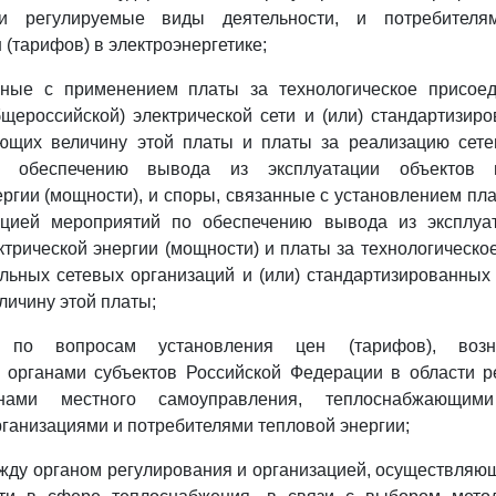
и регулируемые виды деятельности, и потребител
 (тарифов) в электроэнергетике;
нные с применением платы за технологическое присое
щероссийской) электрической сети и (или) стандартизи
яющих величину этой платы и платы за реализацию сете
о обеспечению вывода из эксплуатации объектов п
ергии (мощности), и споры, связанные с установлением пл
ацией мероприятий по обеспечению вывода из эксплуа
ктрической энергии (мощности) и платы за технологическо
льных сетевых организаций и (или) стандартизированных
ичину этой платы;
я по вопросам установления цен (тарифов), воз
 органами субъектов Российской Федерации в области р
анами местного самоуправления, теплоснабжающими
ганизациями и потребителями тепловой энергии;
ежду органом регулирования и организацией, осуществля