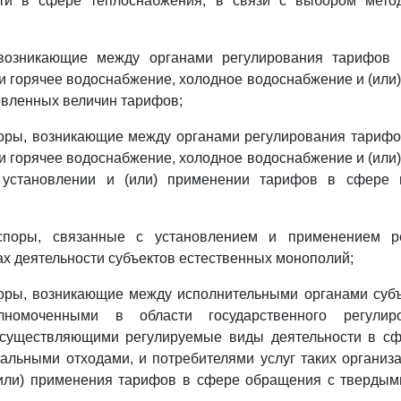
ти в сфере теплоснабжения, в связи с выбором мето
 возникающие между органами регулирования тарифов 
горячее водоснабжение, холодное водоснабжение и (или)
вленных величин тарифов;
оры, возникающие между органами регулирования тарифо
горячее водоснабжение, холодное водоснабжение и (или)
 установлении и (или) применении тарифов в сфере 
споры, связанные с установлением и применением р
ах деятельности субъектов естественных монополий;
поры, возникающие между исполнительными органами субъ
лномоченными в области государственного регулир
осуществляющими регулируемые виды деятельности в с
льными отходами, и потребителями услуг таких организ
(или) применения тарифов в сфере обращения с тверды