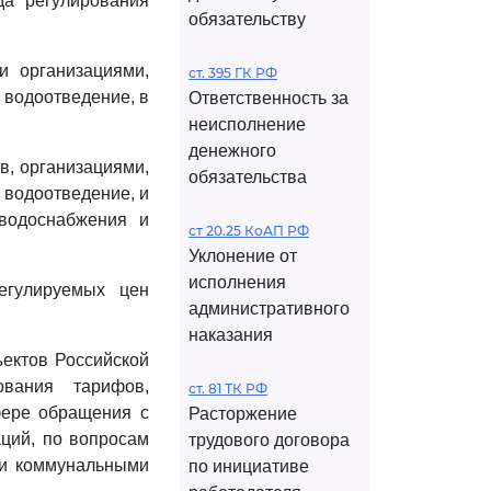
да регулирования
обязательству
и организациями,
ст. 395 ГК РФ
 водоотведение, в
Ответственность за
неисполнение
денежного
в, организациями,
обязательства
 водоотведение, и
водоснабжения и
ст 20.25 КоАП РФ
Уклонение от
исполнения
егулируемых цен
административного
наказания
ектов Российской
ования тарифов,
ст. 81 ТК РФ
фере обращения с
Расторжение
аций, по вопросам
трудового договора
ми коммунальными
по инициативе