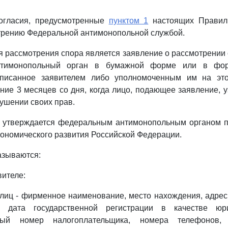
огласия, предусмотренные
пунктом 1
настоящих Правил 
трению Федеральной антимонопольной службой.
я рассмотрения спора является заявление о рассмотрении 
тимонопольный орган в бумажной форме или в фор
дписанное заявителем либо уполномоченным им на это
ение 3 месяцев со дня, когда лицо, подающее заявление, 
рушении своих прав.
 утверждается федеральным антимонопольным органом п
ономического развития Российской Федерации.
азываются:
вителе:
лиц - фирменное наименование, место нахождения, адре
и, дата государственной регистрации в качестве юри
ный номер налогоплательщика, номера телефонов,