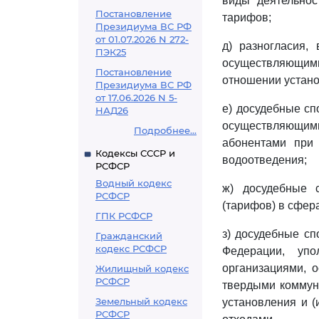
виды деятельнос
Постановление
тарифов;
Президиума ВС РФ
от 01.07.2026 N 272-
д) разногласия,
ПЭК25
осуществляющими 
Постановление
отношении устано
Президиума ВС РФ
от 17.06.2026 N 5-
е) досудебные сп
НАД26
осуществляющими 
Подробнее...
абонентами при
Кодексы СССР и
водоотведения;
РСФСР
Водный кодекс
ж) досудебные 
РСФСР
(тарифов) в сфер
ГПК РСФСР
з) досудебные с
Гражданский
кодекс РСФСР
Федерации, упо
организациями, 
Жилищный кодекс
РСФСР
твердыми коммуна
Земельный кодекс
установления и 
РСФСР