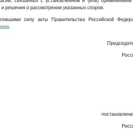
ласий, связанных с установлением и (или) применением 
и решения о рассмотрении указанных споров.
ратившими силу акты Правительства Российской Федер
ению
.
Председате
Росс
постановлени
Росс