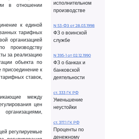
исполнительном
ями в отношении
производстве
динение к единой
N 53-ФЗ от 28.03.1998
рованных тарифных
ФЗ о воинской
вой организацией
службе
о производству
аты за реализацию
N 395-1 от 02.12.1990
тации объекта по
ФЗ о банках и
е присоединение к
банковской
 тарифных ставок,
деятельности
ст. 333 ГК РФ
никающие между
Уменьшение
егулирования цен
неустойки
 организациями,
ст. 317.1 ГК РФ
Проценты по
ющей регулируемые
денежному