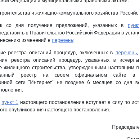
ской Федерации и муниципальными правовыми актами.
строительства и жилищно-коммунального хозяйства Российс
к со дня получения предложений, указанных в
пунк
редставить в Правительство Российской Федерации в уста
внесению изменений в
перечень
;
ние реестра описаний процедур, включенных в
перечень
ия реестра описаний процедур, указанных в исчерп
е жилищного строительства, утвержденными настоящим п
азанный реестр на своем официальном сайте в 
онной сети "Интернет" не позднее 6 месяцев со дня в
новления.
о
пункт 1
настоящего постановления вступает в силу по ис
ого опубликования настоящего постановления.
Председате