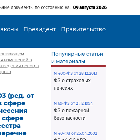
ьные документы по состоянию на:
09 августа 2026
Законы
Президент
Правительство
Популярные статьи
черпывающем
ия изменений в
и материалы
и ведения реестра
щного
N 400-ФЗ от 28.12.2013
ФЗ о страховых
пенсиях
3 (ред. от
в сфере
N 69-ФЗ от 21.12.1994
внесения
ФЗ о пожарной
 сфере
безопасности
еестра
перечне
N 40-ФЗ от 25.04.2002