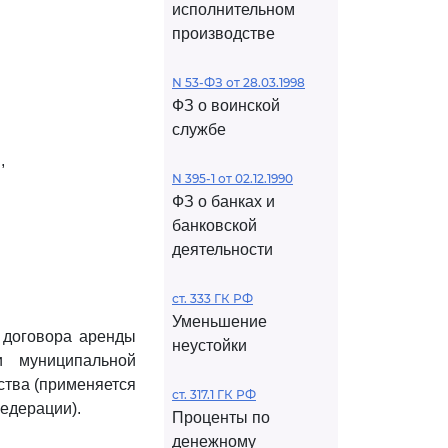
исполнительном
производстве
N 53-ФЗ от 28.03.1998
ФЗ о воинской
службе
,
N 395-1 от 02.12.1990
ФЗ о банках и
банковской
деятельности
ст. 333 ГК РФ
Уменьшение
 договора аренды
неустойки
и муниципальной
ства (применяется
ст. 317.1 ГК РФ
едерации).
Проценты по
денежному