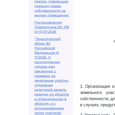
сделок, повлекших
переход права
собственности на
жилые помещения"
Постановление
Президиума ВС РФ
от 01.07.2026
"Тематический
обзор ВС
Российской
Федерации N
11/2026. О
рассмотрении
судами дел,
связанных с
правами на
земельные участки
отдельных
1. Организация 
категорий земель,
земельного уча
изъятых из оборота
собственности, д
и ограниченных в
обороте, и с
в случаях, преду
использованием
таких участков"