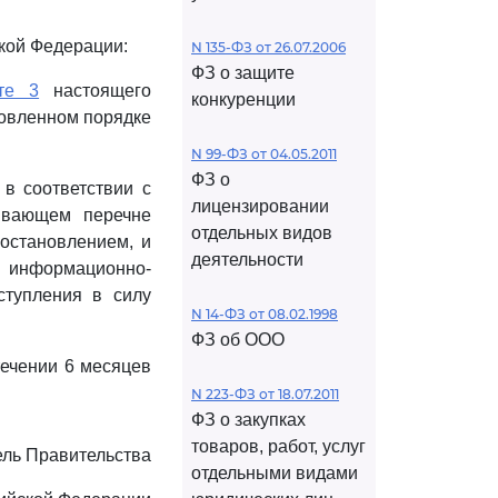
кой Федерации:
N 135-ФЗ от 26.07.2006
ФЗ о защите
те 3
настоящего
конкуренции
новленном порядке
N 99-ФЗ от 04.05.2011
ФЗ о
, в соответствии с
лицензировании
ывающем перечне
отдельных видов
остановлением, и
деятельности
информационно-
ступления в силу
N 14-ФЗ от 08.02.1998
ФЗ об ООО
течении 6 месяцев
N 223-ФЗ от 18.07.2011
ФЗ о закупках
товаров, работ, услуг
ль Правительства
отдельными видами