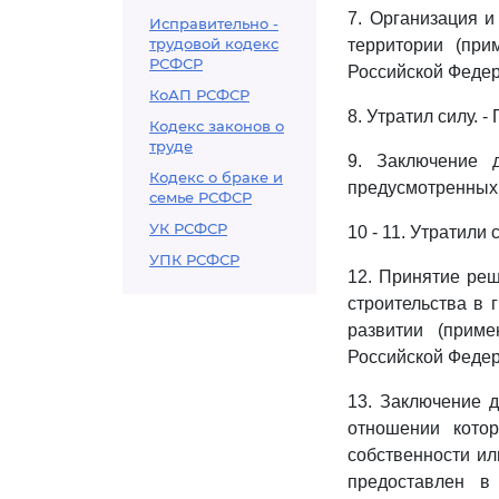
7. Организация и
Исправительно -
трудовой кодекс
территории (при
РСФСР
Российской Федер
КоАП РСФСР
8. Утратил силу. 
Кодекс законов о
труде
9. Заключение д
Кодекс о браке и
предусмотренных
семье РСФСР
УК РСФСР
10 - 11. Утратили
УПК РСФСР
12. Принятие реш
строительства в 
развитии (прим
Российской Федер
13. Заключение д
отношении кото
собственности ил
предоставлен в