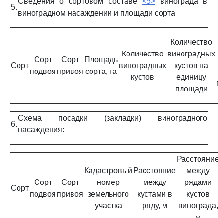
Сведения о сортовом составе
<5>
винограда в
5.
виноградном насаждении и площади сорта
Количество
Количество
виноградных
Сорт
Сорт
Площадь
Сорт
виноградных
кустов на
подвоя
привоя
сорта, га
кустов
единицу
площади
Схема посадки (закладки) виноградного
6.
насаждения:
Расстояни
Кадастровый
Расстояние
между
Сорт
Сорт
номер
между
рядами
Сорт
подвоя
привоя
земельного
кустами в
кустов
участка
ряду, м
винограда,
м