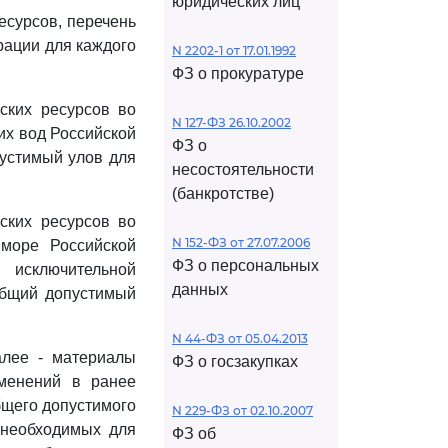
юридических лиц
есурсов, перечень
рации для каждого
N 2202-1 от 17.01.1992
ФЗ о прокуратуре
ских ресурсов во
N 127-ФЗ 26.10.2002
их вод Российской
ФЗ о
пустимый улов для
несостоятельности
(банкротстве)
ских ресурсов во
N 152-ФЗ от 27.07.2006
 море Российской
ФЗ о персональных
 исключительной
данных
общий допустимый
N 44-ФЗ от 05.04.2013
алее - материалы
ФЗ о госзакупках
зменений в ранее
бщего допустимого
N 229-ФЗ от 02.10.2007
 необходимых для
ФЗ об