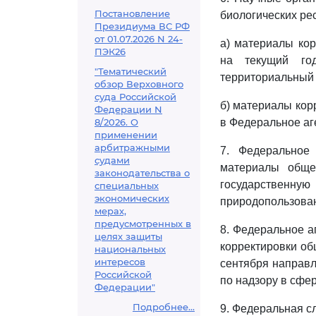
Постановление
биологических рес
Президиума ВС РФ
от 01.07.2026 N 24-
а) материалы кор
ПЭК26
на текущий год
"Тематический
территориальный 
обзор Верховного
суда Российской
б) материалы кор
Федерации N
8/2026. О
в Федеральное аг
применении
арбитражными
7. Федеральное
судами
материалы обще
законодательства о
государственную
специальных
экономических
природопользова
мерах,
предусмотренных в
8. Федеральное а
целях защиты
корректировки об
национальных
интересов
сентября направл
Российской
по надзору в сфе
Федерации"
Подробнее...
9. Федеральная с