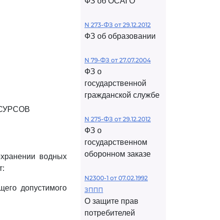
ФЗ об ОСАГО
N 273-ФЗ от 29.12.2012
ФЗ об образовании
N 79-ФЗ от 27.07.2004
ФЗ о
государственной
гражданской службе
СУРСОВ
N 275-ФЗ от 29.12.2012
ФЗ о
государственном
оборонном заказе
охранении водных
т:
N2300-1 от 07.02.1992
щего допустимого
ЗППП
О защите прав
потребителей