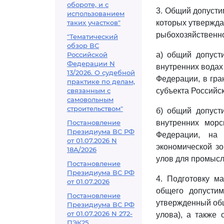
обороте, и с
3. Общий допусти
использованием
таких участков"
которых утвержда
рыбохозяйственно
"Тематический
обзор ВС
Российской
а) общий допуст
Федерации N
внутренних водах
13/2026. О судебной
Федерации, в гра
практике по делам,
связанным с
субъекта Российс
самовольным
строительством"
б) общий допуст
Постановление
внутренних морс
Президиума ВС РФ
Федерации, на 
от 01.07.2026 N
экономической з
18А/2026
улов для промысл
Постановление
Президиума ВС РФ
4. Подготовку м
от 01.07.2026
общего допустим
Постановление
утвержденный общ
Президиума ВС РФ
от 01.07.2026 N 272-
улова), а также
ПЭК25