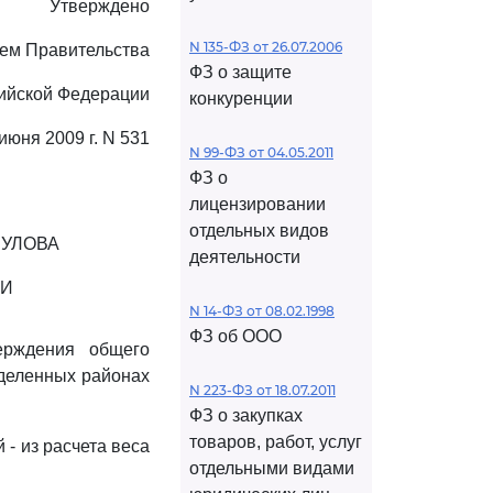
Утверждено
N 135-ФЗ от 26.07.2006
ем Правительства
ФЗ о защите
ийской Федерации
конкуренции
 июня 2009 г. N 531
N 99-ФЗ от 04.05.2011
ФЗ о
лицензировании
отдельных видов
 УЛОВА
деятельности
ИИ
N 14-ФЗ от 08.02.1998
ФЗ об ООО
ерждения общего
еделенных районах
N 223-ФЗ от 18.07.2011
ФЗ о закупках
товаров, работ, услуг
 - из расчета веса
отдельными видами