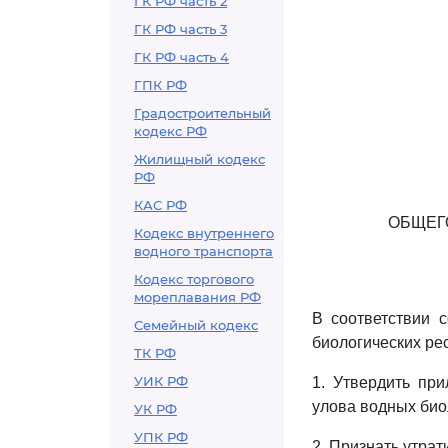
ГК РФ часть 2
ГК РФ часть 3
ГК РФ часть 4
ГПК РФ
Градостроительный
кодекс РФ
Жилищный кодекс
РФ
КАС РФ
ОБЩЕГ
Кодекс внутреннего
водного транспорта
Кодекс торгового
мореплавания РФ
В соответствии 
Семейный кодекс
биологических ре
ТК РФ
УИК РФ
1. Утвердить пр
улова водных био
УК РФ
УПК РФ
2. Признать утра