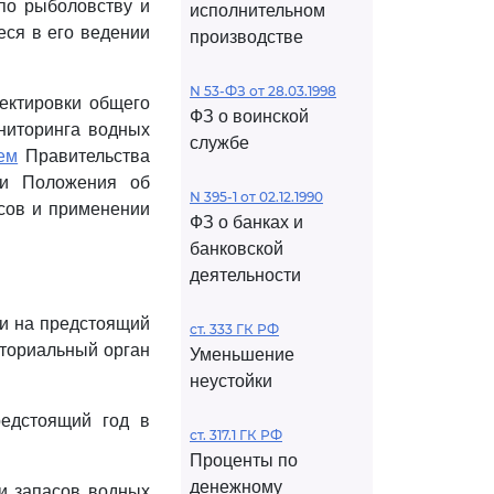
по рыболовству и
исполнительном
ся в его ведении
производстве
N 53-ФЗ от 28.03.1998
ектировки общего
ФЗ о воинской
ниторинга водных
службе
ем
Правительства
ии Положения об
N 395-1 от 02.12.1990
рсов и применении
ФЗ о банках и
банковской
деятельности
ии на предстоящий
ст. 333 ГК РФ
иториальный орган
Уменьшение
неустойки
едстоящий год в
ст. 317.1 ГК РФ
Проценты по
денежному
и запасов водных