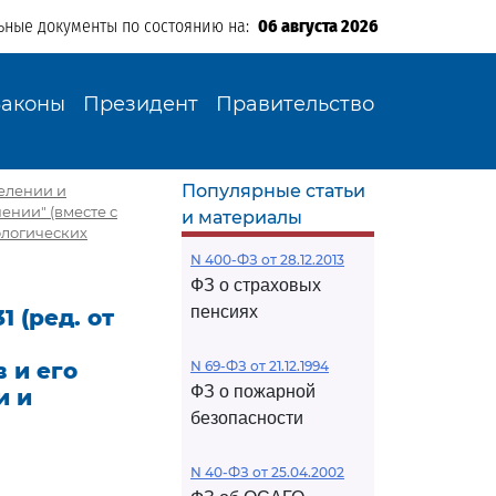
ьные документы по состоянию на:
06 августа 2026
Законы
Президент
Правительство
Популярные статьи
делении и
ении" (вместе с
и материалы
ологических
N 400-ФЗ от 28.12.2013
ФЗ о страховых
пенсиях
 (ред. от
 и его
N 69-ФЗ от 21.12.1994
ФЗ о пожарной
и и
безопасности
N 40-ФЗ от 25.04.2002