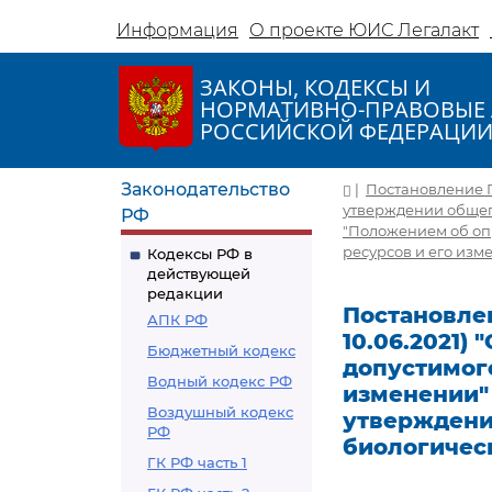
Информация
О проекте ЮИС Легалакт
ЗАКОНЫ, КОДЕКСЫ И
НОРМАТИВНО-ПРАВОВЫЕ 
РОССИЙСКОЙ ФЕДЕРАЦИ
Законодательство
|
Постановление Пр
утверждении общего
РФ
"Положением об оп
ресурсов и его изм
Кодексы РФ в
действующей
редакции
Постановлен
АПК РФ
10.06.2021)
Бюджетный кодекс
допустимого
Водный кодекс РФ
изменении"
Воздушный кодекс
утверждени
РФ
биологическ
ГК РФ часть 1