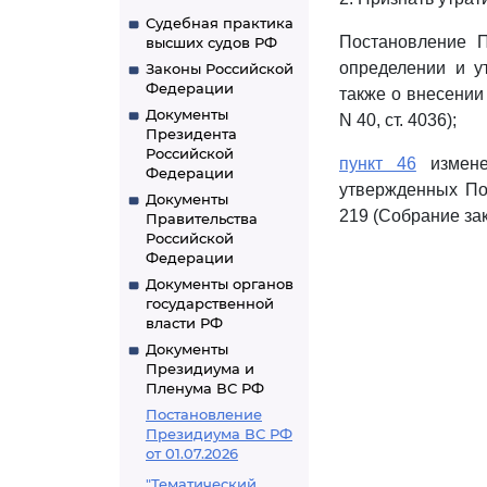
Судебная практика
Постановление П
высших судов РФ
определении и у
Законы Российской
Федерации
также о внесении
Документы
N 40, ст. 4036);
Президента
Российской
пункт 46
изменен
Федерации
утвержденных По
Документы
219 (Собрание зак
Правительства
Российской
Федерации
Документы органов
государственной
власти РФ
Документы
Президиума и
Пленума ВС РФ
Постановление
Президиума ВС РФ
от 01.07.2026
"Тематический