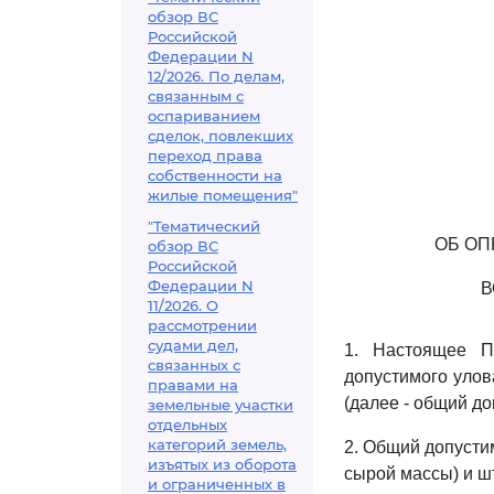
обзор ВС
Российской
Федерации N
12/2026. По делам,
связанным с
оспариванием
сделок, повлекших
переход права
собственности на
жилые помещения"
"Тематический
ОБ ОП
обзор ВС
Российской
Федерации N
В
11/2026. О
рассмотрении
судами дел,
1. Настоящее П
связанных с
допустимого улов
правами на
(далее - общий до
земельные участки
отдельных
категорий земель,
2. Общий допустим
изъятых из оборота
сырой массы) и ш
и ограниченных в