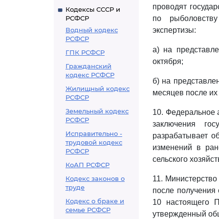
проводят государ
Кодексы СССР и
РСФСР
по рыболовству
Водный кодекс
экспертизы:
РСФСР
а) на представл
ГПК РСФСР
октября;
Гражданский
кодекс РСФСР
б) на представле
Жилищный кодекс
месяцев после их
РСФСР
Земельный кодекс
10. Федеральное 
РСФСР
заключения гос
Исправительно -
разрабатывает о
трудовой кодекс
изменений в ран
РСФСР
сельского хозяйс
КоАП РСФСР
Кодекс законов о
11. Министерство
труде
после получения 
Кодекс о браке и
10 настоящего 
семье РСФСР
утвержденный об