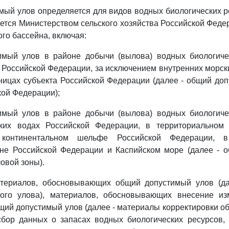
мый улов определяется для видов водных биологических р
ется Министерством сельского хозяйства Российской Феде
го бассейна, включая:
имый улов в районе добычи (вылова) водных биологиче
 Российской Федерации, за исключением внутренних морск
ницах субъекта Российской Федерации (далее - общий до
кой Федерации);
имый улов в районе добычи (вылова) водных биологиче
ких водах Российской Федерации, в территориальном
континентальном шельфе Российской Федерации, в
оне Российской Федерации и Каспийском море (далее - 
овой зоны).
атериалов, обосновывающих общий допустимый улов (д
ого улова), материалов, обосновывающих внесение и
ий допустимый улов (далее - материалы корректировки о
 сбор данных о запасах водных биологических ресурсов,