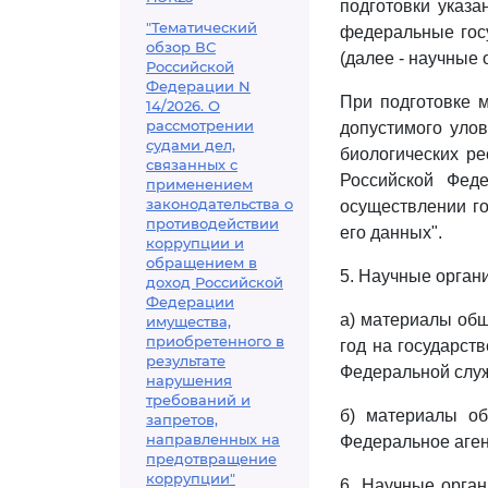
подготовки указ
"Тематический
федеральные гос
обзор ВС
(далее - научные 
Российской
Федерации N
При подготовке 
14/2026. О
рассмотрении
допустимого уло
судами дел,
биологических ре
связанных с
Российской Фед
применением
законодательства о
осуществлении го
противодействии
его данных".
коррупции и
обращением в
5. Научные орган
доход Российской
Федерации
а) материалы общ
имущества,
приобретенного в
год на государст
результате
Федеральной служ
нарушения
требований и
б) материалы о
запретов,
направленных на
Федеральное аген
предотвращение
коррупции"
6. Научные орга