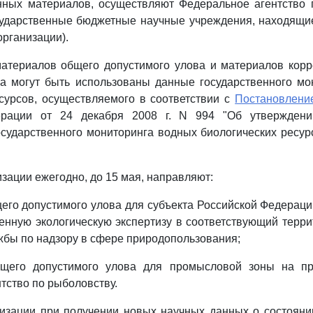
анных материалов, осуществляют Федеральное агентство 
ударственные бюджетные научные учреждения, находящие
организации).
материалов общего допустимого улова и материалов корр
ва могут быть использованы данные государственного мо
сурсов, осуществляемого в соответствии с
Постановлени
ерации от 24 декабря 2008 г. N 994 "Об утвержден
сударственного мониторинга водных биологических ресу
изации ежегодно, до 15 мая, направляют:
его допустимого улова для субъекта Российской Федерац
венную экологическую экспертизу в соответствующий терр
бы по надзору в сфере природопользования;
бщего допустимого улова для промысловой зоны на пр
тство по рыболовству.
низации при получении новых научных данных о состояни