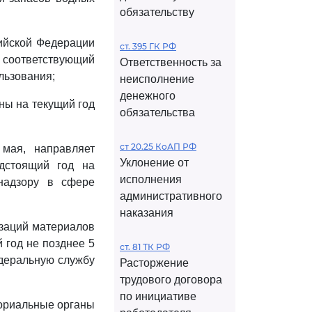
обязательству
сийской Федерации
ст. 395 ГК РФ
соответствующий
Ответственность за
льзования;
неисполнение
денежного
ны на текущий год
обязательства
ст 20.25 КоАП РФ
мая, направляет
Уклонение от
дстоящий год на
исполнения
 надзору в сфере
административного
наказания
изаций материалов
 год не позднее 5
ст. 81 ТК РФ
едеральную службу
Расторжение
трудового договора
по инициативе
ториальные органы