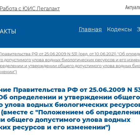
Актуал
Работа с ЮИС Легалакт
Главная
Кодексы
АКТЫ
И
авительства РФ от 25.06.2009 N 531 (ред. от 10.06.2021) "Об опре
 допустимого улова водных биологических ресурсов и его измен
ределении и утверждении общего допустимого улова водных би
енении")
ие Правительства РФ от 25.06.2009 N 531
 "Об определении и утверждении общего
 улова водных биологических ресурсов
 (вместе с "Положением об определени
и общего допустимого улова водных
их ресурсов и его изменении")