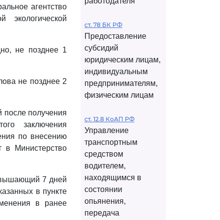
работодателя
ральное агентство
й экологической
ст. 78 БК РФ
Предоставление
субсидий
но, не позднее 1
юридическим лицам,
индивидуальным
лова не позднее 2
предпринимателям,
физическим лицам
й после получения
ст. 12.8 КоАП РФ
того заключения
Управление
ения по внесению
транспортным
т в Министерство
средством
водителем,
находящимся в
ревышающий 7 дней
состоянии
казанных в пункте
опьянения,
менения в ранее
передача