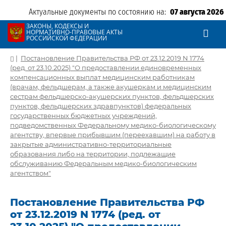
Актуальные документы по состоянию на:
07 августа 2026
ЗАКОНЫ, КОДЕКСЫ И
НОРМАТИВНО-ПРАВОВЫЕ АКТЫ
РОССИЙСКОЙ ФЕДЕРАЦИИ
|
Постановление Правительства РФ от 23.12.2019 N 1774
(ред. от 23.10.2025) "О предоставлении единовременных
компенсационных выплат медицинским работникам
(врачам, фельдшерам, а также акушеркам и медицинским
сестрам фельдшерско-акушерских пунктов, фельдшерских
пунктов, фельдшерских здравпунктов) федеральных
государственных бюджетных учреждений,
подведомственных Федеральному медико-биологическому
агентству, впервые прибывшим (переехавшим) на работу в
закрытые административно-территориальные
образования либо на территории, подлежащие
обслуживанию Федеральным медико-биологическим
агентством"
Постановление Правительства РФ
от 23.12.2019 N 1774 (ред. от