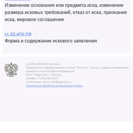
Изменение основания или предмета иска, изменение
размера исковых требований, отказ от иска, признание
иска, мировое соглашение
ст. 125 АПК РФ
Форма и содержание искового заявления
(c) 2015-2026 ЮИС Легалакт
Юридическая информационная система "Легалакт - законы, кодексы и нормативно-
правовые акты Российской Федерации"
ООО "Инфра-Бит", г. Москва.
телефон +7 (910) 050-65-67
электронная почта: info@legalacts.ru
Политика по обработке персональных данных