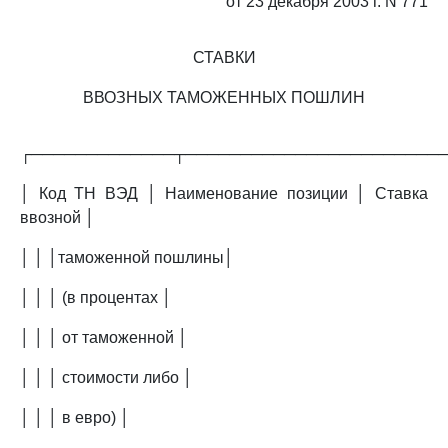
от 23 декабря 2003 г. N 771
СТАВКИ
ВВОЗНЫХ ТАМОЖЕННЫХ ПОШЛИН
┌─────────────┬───────────────────────
│ Код ТН ВЭД │ Наименование позиции │ Ставка
ввозной │
│ │ │таможенной пошлины│
│ │ │ (в процентах │
│ │ │ от таможенной │
│ │ │ стоимости либо │
│ │ │ в евро) │