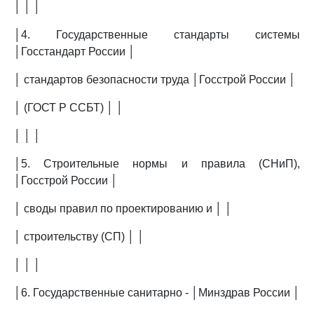
│ │ │
│4. Государственные стандарты системы
│Госстандарт России │
│ стандартов безопасности труда │Госстрой России │
│ (ГОСТ Р ССБТ) │ │
│ │ │
│5. Строительные нормы и правила (СНиП),
│Госстрой России │
│ своды правил по проектированию и │ │
│ строительству (СП) │ │
│ │ │
│6. Государственные санитарно - │Минздрав России │