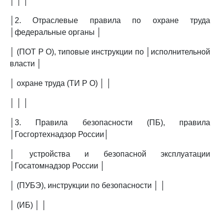
│ │ │
│2. Отраслевые правила по охране труда
│федеральные органы │
│ (ПОТ Р О), типовые инструкции по │исполнительной
власти │
│ охране труда (ТИ Р О) │ │
│ │ │
│3. Правила безопасности (ПБ), правила
│Госгортехнадзор России│
│ устройства и безопасной эксплуатации
│Госатомнадзор России │
│ (ПУБЭ), инструкции по безопасности │ │
│ (ИБ) │ │