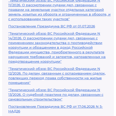
"Тематический обзор ВС Российской Федерации N
11/2026. О рассмотрении судами дел, связанных с
правами на земельные участки отдельных категорий
земель, изъятых из оборота и ограниченных в обороте, и
с использованием таких участков"
Постановление Президиума ВС РФ от 01.07.2026
"Тематический обзор ВС Российской Федерации N
14/2026. О рассмотрении судами дел, связанных с
применением законодательства о противодействии
коррупции и обращением в доход Российской
Федерации имущества, приобретенного в результате
нарушения требований и запретов, направленных на
предотвращение коррупции"
"Тематический обзор ВС Российской Федерации N
12/2026. По делам, связанным с оспариванием сделок,
повлекших переход права собственности на жилые
помещения"
"Тематический обзор ВС Российской Федерации N
13/2026. О судебной практике по делам, связанным с
самовольным строительством"
Постановление Президиума ВС РФ от 17.06.2026 N 5-
НАД26