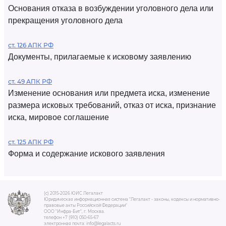
Основания отказа в возбуждении уголовного дела или
прекращения уголовного дела
ст. 126 АПК РФ
Документы, прилагаемые к исковому заявлению
ст. 49 АПК РФ
Изменение основания или предмета иска, изменение
размера исковых требований, отказ от иска, признание
иска, мировое соглашение
ст. 125 АПК РФ
Форма и содержание искового заявления
(c) 2015-2026 ЮИС Легалакт
Юридическая информационная система "Легалакт - законы, кодексы и нормативно-
правовые акты Российской Федерации"
ООО "Инфра-Бит", г. Москва.
телефон +7 (910) 050-65-67
электронная почта: info@legalacts.ru