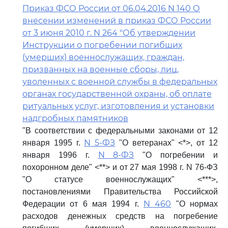
Приказ ФСО России от 06.04.2016 N 140 О
внесении изменений в приказ ФСО России
от 3 июня 2010 г. N 264 "Об утверждении
Инструкции о погребении погибших
(умерших) военнослужащих, граждан,
призванных на военные сборы, лиц,
уволенных с военной службы в федеральных
органах государственной охраны, об оплате
ритуальных услуг, изготовления и установки
надгробных памятников
"В соответствии с федеральными законами от 12
N 5-ФЗ
января 1995 г.
"О ветеранах" <*>, от 12
N 8-ФЗ
января 1996 г.
"О погребении и
похоронном деле" <**> и от 27 мая 1998 г. N 76-ФЗ
"О статусе военнослужащих" <***>,
постановлениями Правительства Российской
N 460
Федерации от 6 мая 1994 г.
"О нормах
расходов денежных средств на погребение