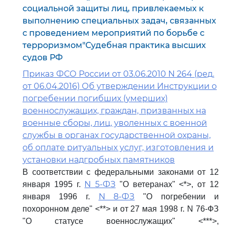
социальной защиты лиц, привлекаемых к
выполнению специальных задач, связанных
с проведением мероприятий по борьбе с
терроризмом"Судебная практика высших
судов РФ
Приказ ФСО России от 03.06.2010 N 264 (ред.
от 06.04.2016) Об утверждении Инструкции о
погребении погибших (умерших)
военнослужащих, граждан, призванных на
военные сборы, лиц, уволенных с военной
службы в органах государственной охраны,
об оплате ритуальных услуг, изготовления и
установки надгробных памятников
В соответствии с федеральными законами от 12
N 5-ФЗ
января 1995 г.
"О ветеранах" <*>, от 12
N 8-ФЗ
января 1996 г.
"О погребении и
похоронном деле" <**> и от 27 мая 1998 г. N 76-ФЗ
"О статусе военнослужащих" <***>,