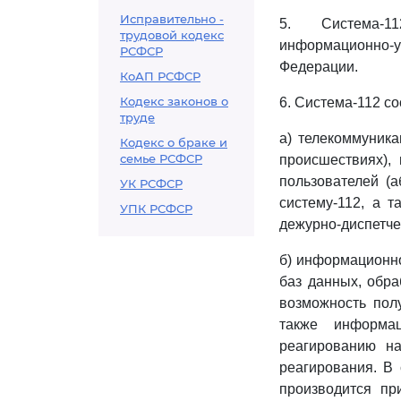
Исправительно -
5. Система-11
трудовой кодекс
информационно-
РСФСР
Федерации.
КоАП РСФСР
Кодекс законов о
6. Система-112 с
труде
а) телекоммуник
Кодекс о браке и
семье РСФСР
происшествиях),
пользователей (
УК РСФСР
систему-112, а 
УПК РСФСР
дежурно-диспетче
б) информационн
баз данных, обр
возможность пол
также информац
реагированию н
реагирования. В 
производится пр