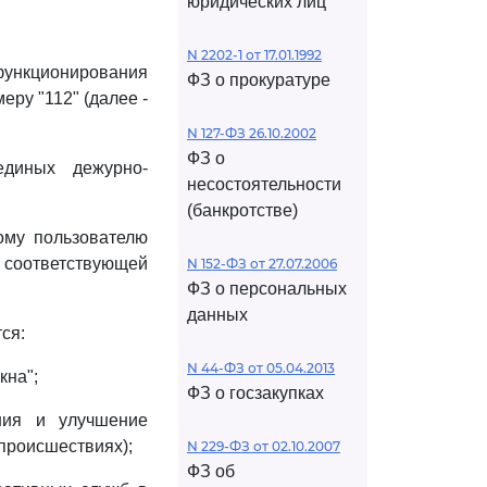
юридических лиц
N 2202-1 от 17.01.1992
 функционирования
ФЗ о прокуратуре
ру "112" (далее -
N 127-ФЗ 26.10.2002
ФЗ о
единых дежурно-
несостоятельности
(банкротстве)
ому пользователю
а соответствующей
N 152-ФЗ от 27.07.2006
ФЗ о персональных
данных
ся:
N 44-ФЗ от 05.04.2013
кна";
ФЗ о госзакупках
ния и улучшение
происшествиях);
N 229-ФЗ от 02.10.2007
ФЗ об