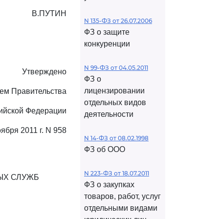
В.ПУТИН
N 135-ФЗ от 26.07.2006
ФЗ о защите
конкуренции
N 99-ФЗ от 04.05.2011
Утверждено
ФЗ о
лицензировании
ем Правительства
отдельных видов
ийской Федерации
деятельности
оября 2011 г. N 958
N 14-ФЗ от 08.02.1998
ФЗ об ООО
N 223-ФЗ от 18.07.2011
ЫХ СЛУЖБ
ФЗ о закупках
товаров, работ, услуг
отдельными видами