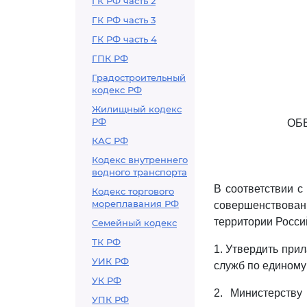
ГК РФ часть 2
ГК РФ часть 3
ГК РФ часть 4
ГПК РФ
Градостроительный
кодекс РФ
Жилищный кодекс
РФ
ОБ
КАС РФ
Кодекс внутреннего
водного транспорта
В соответствии 
Кодекс торгового
мореплавания РФ
совершенствова
территории Росси
Семейный кодекс
ТК РФ
1. Утвердить при
УИК РФ
служб по единому 
УК РФ
2. Министерств
УПК РФ