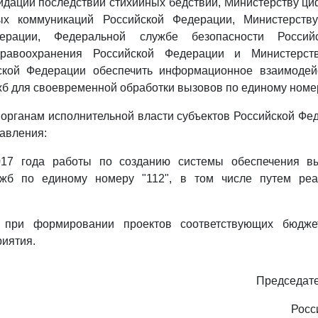
идации последствий стихийных бедствий, Министерству ци
ых коммуникаций Российской Федерации, Министерству
ерации, Федеральной службе безопасности Россий
дравоохранения Российской Федерации и Министерств
ской Федерации обеспечить информационное взаимодей
б для своевременной обработки вызовов по единому номер
 органам исполнительной власти субъектов Российской Фе
авления:
017 года работы по созданию системы обеспечения вы
ужб по единому номеру "112", в том числе путем реа
ь при формировании проектов соответствующих бюдже
иятия.
Председате
Росс