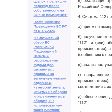
в) реализация т
сделок, повлекших
переход права
Российской Федер
собственности на
жилые помещения"
4. Система-112 п
Постановление
Президиума ВС РФ
а) прием по номе
от 01.07.2026
б) получение от 
"Тематический
обзор ВС
"112", и (или) а
Российской
происшествии), а
Федерации N
(сообщению о про
11/2026. О
рассмотрении
в) анализ поступ
судами дел,
связанных с
правами на
г) направление
земельные участки
происшествиях)
отдельных
соответствии с и
категорий земель,
изъятых из оборота
и ограниченных в
д) обеспечение 
обороте, и с
"112";
использованием
таких участков"