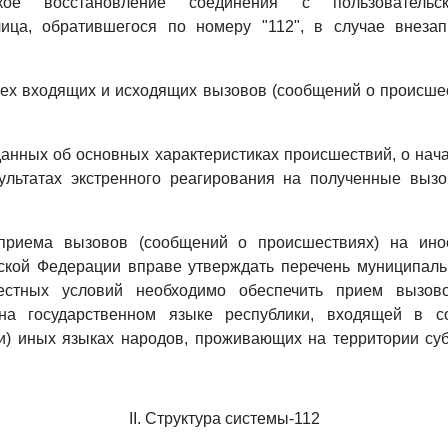
ское восстановление соединения с пользовательск
ица, обратившегося по номеру "112", в случае внеза
сех входящих и исходящих вызовов (сообщений о происше
данных об основных характеристиках происшествий, о нач
ультатах экстренного реагирования на полученные выз
приема вызовов (сообщений о происшествиях) на ино
ской Федерации вправе утверждать перечень муниципаль
естных условий необходимо обеспечить прием вызов
на государственном языке республики, входящей в с
и) иных языках народов, проживающих на территории су
II. Структура системы-112