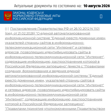
Актуальные документы по состоянию на:
10 августа 2026
ЗАКОНЫ, КОДЕКСЫ И
НОРМАТИВНО-ПРАВОВЫЕ АКТЫ
РОССИЙСКОЙ ФЕДЕРАЦИИ
|
Постановление Правительства РФ от 26.10.2012 N 1101
(ред. от 21.02.2026) "О единой автоматизированной
информационной системе "Единый реестр доменных имен,
указателей страниц сайтов в информационно-
телекоммуникационной сети "Интернет" и сетевых
адресов, позволяющих идентифицировать сайты в
информационно-телекоммуникационной сети "Интернет",
содержащие информацию, распространение которой в
Российской Федерации запрещено" (вместе с "Правилами
создания, формирования и ведения единой
автоматизированной информационной системы "Единый
реестр доменных имен, указателей страниц сайтов в
информационно-телекоммуникационной сети "Интернет"
и сетевых адресов, позволяющих идентифицировать сайты
в информационно-телекоммуникационной сети
"Интернет", содержащие информацию, распространение
которой в Российской Федерации запрещено",
"Правилами принятия уполномоченными Правительством