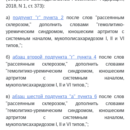
2018, N 1, ст. 373):
а)
подпункт "г" пункта 2
после слов "рассеянным
склерозом," дополнить словами "гемолитико-
уремическим синдромом, юношеским артритом с
системным началом, мукополисахаридозом I, II и VI
типов,";
б)
абзац второй подпункта "г" пункта 4
после слов
"рассеянным склерозом," дополнить словами
"гемолитико-уремическим синдромом, юношеским
артритом с системным началом,
мукополисахаридозом I, II и VI типов,";
в)
абзац шестой подпункта "а" пункта 6
после слов
"рассеянным склерозом," дополнить словами
"гемолитико-уремическим синдромом, юношеским
артритом с системным началом,
мукополисахаридозом I, II и VI типов,";