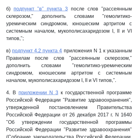
б)
подпункт "в" пункта 3
после слов "рассеянным
склерозом," дополнить словами "гемолитико-
уремическим синдромом, юношеским артритом с
системным началом, мукополисахаридозом I, II и VI
типов,";
в)
подпункт 4.2 пункта 4
приложения N 1 к указанным
Правилам после слов "рассеянным склерозом,"
дополнить словами "гемолитико-уремическим
синдромом, юношеским артритом с системным
началом, мукополисахаридозом I, II и VI типов,".
4. В
приложении N 3
к государственной программе
Российской Федерации "Развитие здравоохранения",
утвержденной постановлением Правительства
Российской Федерации от 26 декабря 2017 г. N 1640
"Об утверждении государственной программы
Российской Федерации "Развитие здравоохранения"
(Собрание законодательства Российской Федерации,