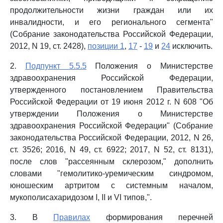
продолжительности жизни граждан или их
инвалидности, и его регионального сегмента"
(Собрание законодательства Российской Федерации,
2012, N 19, ст. 2428),
позиции 1
,
17
-
19
и
24
исключить.
2.
Подпункт 5.5.5
Положения о Министерстве
здравоохранения Российской Федерации,
утвержденного постановлением Правительства
Российской Федерации от 19 июня 2012 г. N 608 "Об
утверждении Положения о Министерстве
здравоохранения Российской Федерации" (Собрание
законодательства Российской Федерации, 2012, N 26,
ст. 3526; 2016, N 49, ст. 6922; 2017, N 52, ст. 8131),
после слов "рассеянным склерозом," дополнить
словами "гемолитико-уремическим синдромом,
юношеским артритом с системным началом,
мукополисахаридозом I, II и VI типов,".
3. В
Правилах
формирования перечней