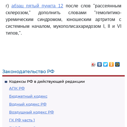
г)
абзац пятый пункта 12
после слов "рассеянным
склерозом," дополнить словами "гемолитико-
уремическим синдромом, юношеским артритом с
системным началом, мукополисахаридозом I, II и VI
типов,".
Законодательство РФ
Кодексы РФ в действующей редакции
АПК РФ
Бюджетный кодекс
Водный кодекс РФ
Воздушный кодекс РФ
ГК РФ часть 1