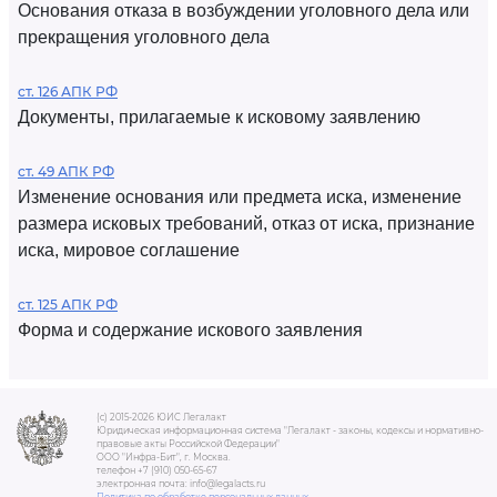
Основания отказа в возбуждении уголовного дела или
прекращения уголовного дела
ст. 126 АПК РФ
Документы, прилагаемые к исковому заявлению
ст. 49 АПК РФ
Изменение основания или предмета иска, изменение
размера исковых требований, отказ от иска, признание
иска, мировое соглашение
ст. 125 АПК РФ
Форма и содержание искового заявления
(c) 2015-2026 ЮИС Легалакт
Юридическая информационная система "Легалакт - законы, кодексы и нормативно-
правовые акты Российской Федерации"
ООО "Инфра-Бит", г. Москва.
телефон +7 (910) 050-65-67
электронная почта: info@legalacts.ru