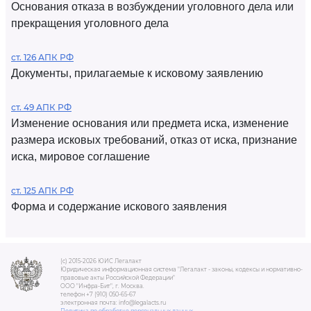
Основания отказа в возбуждении уголовного дела или
прекращения уголовного дела
ст. 126 АПК РФ
Документы, прилагаемые к исковому заявлению
ст. 49 АПК РФ
Изменение основания или предмета иска, изменение
размера исковых требований, отказ от иска, признание
иска, мировое соглашение
ст. 125 АПК РФ
Форма и содержание искового заявления
(c) 2015-2026 ЮИС Легалакт
Юридическая информационная система "Легалакт - законы, кодексы и нормативно-
правовые акты Российской Федерации"
ООО "Инфра-Бит", г. Москва.
телефон +7 (910) 050-65-67
электронная почта: info@legalacts.ru