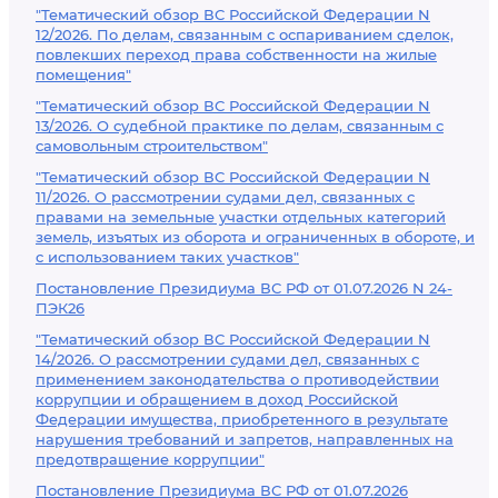
"Тематический обзор ВС Российской Федерации N
12/2026. По делам, связанным с оспариванием сделок,
повлекших переход права собственности на жилые
помещения"
"Тематический обзор ВС Российской Федерации N
13/2026. О судебной практике по делам, связанным с
самовольным строительством"
"Тематический обзор ВС Российской Федерации N
11/2026. О рассмотрении судами дел, связанных с
правами на земельные участки отдельных категорий
земель, изъятых из оборота и ограниченных в обороте, и
с использованием таких участков"
Постановление Президиума ВС РФ от 01.07.2026 N 24-
ПЭК26
"Тематический обзор ВС Российской Федерации N
14/2026. О рассмотрении судами дел, связанных с
применением законодательства о противодействии
коррупции и обращением в доход Российской
Федерации имущества, приобретенного в результате
нарушения требований и запретов, направленных на
предотвращение коррупции"
Постановление Президиума ВС РФ от 01.07.2026