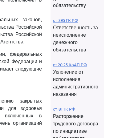
обязательству
альных законов,
ст. 395 ГК РФ
льства Российской
Ответственность за
ьства Российской
неисполнение
Агентства;
денежного
обязательства
ии, федеральных
йской Федерации и
ст 20.25 КоАП РФ
нимает следующие
Уклонение от
исполнения
административного
наказания
лению закрытых
ми для здоровья
ст. 81 ТК РФ
, включенных в
Расторжение
чень организаций
трудового договора
по инициативе