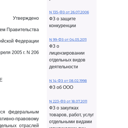
N 135-ФЗ от 26.07.2006
Утверждено
ФЗ о защите
конкуренции
ем Правительства
N 99-ФЗ от 04.05.2011
ийской Федерации
ФЗ о
преля 2005 г. N 206
лицензировании
отдельных видов
деятельности
Е
N 14-ФЗ от 08.02.1998
ФЗ об ООО
N 223-ФЗ от 18.07.2011
ФЗ о закупках
ется федеральным
товаров, работ, услуг
тивно-правовому
отдельными видами
дельных отраслей