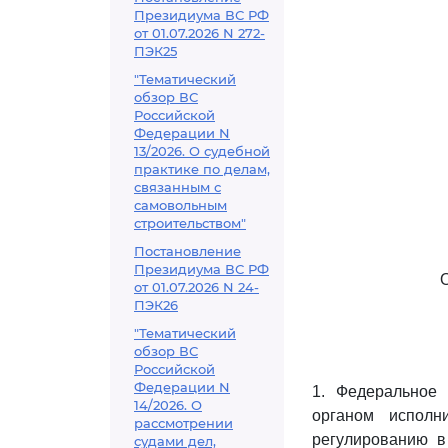
Президиума ВС РФ
от 01.07.2026 N 272-
ПЭК25
"Тематический
обзор ВС
Российской
Федерации N
13/2026. О судебной
практике по делам,
связанным с
самовольным
строительством"
Постановление
Президиума ВС РФ
от 01.07.2026 N 24-
ПЭК26
"Тематический
обзор ВС
Российской
Федерации N
1. Федеральное 
14/2026. О
органом исполн
рассмотрении
регулированию в
судами дел,