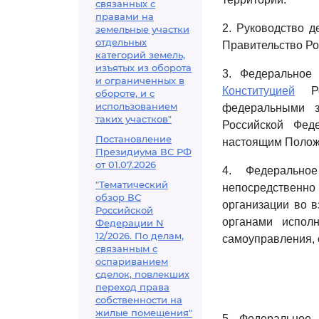
связанных с
правами на
2. Руководство д
земельные участки
отдельных
Правительство Ро
категорий земель,
изъятых из оборота
3. Федеральное 
и ограниченных в
Конституцией
Рос
обороте, и с
использованием
федеральными з
таких участков"
Российской Фед
Постановление
настоящим Полож
Президиума ВС РФ
от 01.07.2026
4. Федеральное
"Тематический
непосредственно 
обзор ВС
организации во 
Российской
органами исполн
Федерации N
12/2026. По делам,
самоуправления,
связанным с
оспариванием
сделок, повлекших
переход права
собственности на
жилые помещения"
5. Федеральное 