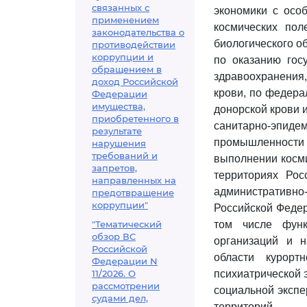
связанных с
экономики с осо
применением
космических пол
законодательства о
биологического о
противодействии
коррупции и
по оказанию гос
обращением в
здравоохранения,
доход Российской
крови, по федера
Федерации
имущества,
донорской крови 
приобретенного в
санитарно-эпиде
результате
промышленности
нарушения
требований и
выполнении косми
запретов,
территориях Рос
направленных на
административно-
предотвращение
коррупции"
Российской Федер
"Тематический
том числе функ
обзор ВС
организаций и н
Российской
области курорт
Федерации N
11/2026. О
психиатрической э
рассмотрении
социальной эксп
судами дел,
территорий.