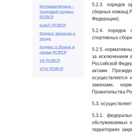
5.2.3. порядок 
Исправительно -
трудовой кодекс
сборных команд Р
РСФСР
Федерации);
КоАП РСФСР
5.2.4. порядок
Кодекс законов о
спортивных сборн
труде
Кодекс о браке и
5.2.5. нормативн
семье РСФСР
за исключением 
УК РСФСР
Российской Феде
УПК РСФСР
актами Президе
осуществляется 
законами, нор
Правительства Ро
5.3. осуществляет
5.3.1. федераль
обслуживаемых о
территориях закр