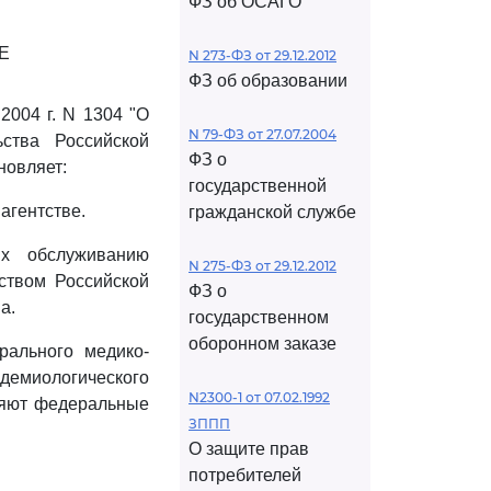
ФЗ об ОСАГО
Е
N 273-ФЗ от 29.12.2012
ФЗ об образовании
2004 г. N 1304 "О
N 79-ФЗ от 27.07.2004
ьства Российской
ФЗ о
новляет:
государственной
агентстве.
гражданской службе
их обслуживанию
N 275-ФЗ от 29.12.2012
ством Российской
ФЗ о
а.
государственном
оборонном заказе
рального медико-
демиологического
N2300-1 от 07.02.1992
ляют федеральные
ЗППП
О защите прав
потребителей