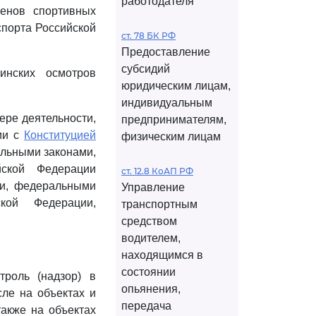
работодателя
менов спортивных
спорта Российской
ст. 78 БК РФ
Предоставление
субсидий
инских осмотров
юридическим лицам,
индивидуальным
ере деятельности,
предпринимателям,
ии с
Конституцией
физическим лицам
льными законами,
йской Федерации
ст. 12.8 КоАП РФ
ми, федеральными
Управление
кой Федерации,
транспортным
средством
водителем,
находящимся в
состоянии
троль (надзор) в
опьянения,
ле на объектах и
передача
также на объектах