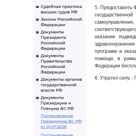
Судебная практика
5. Предоставить 
высших судов РФ
государственн
Законы Российской
самоуправления
Федерации
соответствующего
Документы
оказание подве
Президента
Российской
здравоохранения
Федерации
программ и оказ
Документы
помощи, в рамка
Правительства
Федерации беспл
Российской
Федерации
6. Утратил силу. 
Документы органов
государственной
власти РФ
Документы
Президиума и
Пленума ВС РФ
Постановление
Президиума ВС РФ
от 01.07.2026
Постановление