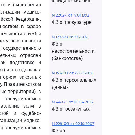
юридических лиц
вке и выполнении
анизации медико-
N 2202-1 от 17.01.1992
ийской Федерации,
ФЗ о прокуратуре
уществом в сфере
ятельности службы
N 127-ФЗ 26.10.2002
нием безопасности
ФЗ о
 государственного
несостоятельности
дельных отраслей
(банкротстве)
ри подготовке и
т) и на отдельных
N 152-ФЗ от 27.07.2006
иториях закрытых
ФЗ о персональных
му Правительством
данных
ые территории), в
в обслуживаемых
N 44-ФЗ от 05.04.2013
тавление услуг в
ФЗ о госзакупках
ской и судебно-
ганизации медико-
N 229-ФЗ от 02.10.2007
ия обслуживаемых
ФЗ об