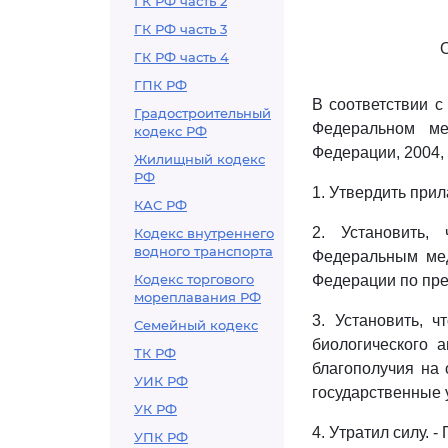
ГК РФ часть 2
ГК РФ часть 3
ГК РФ часть 4
ГПК РФ
В соответствии 
Градостроительный
Федеральном мед
кодекс РФ
Федерации, 2004, 
Жилищный кодекс
РФ
1. Утвердить при
КАС РФ
2. Установить,
Кодекс внутреннего
водного транспорта
Федеральным мед
Кодекс торгового
Федерации по пре
мореплавания РФ
3. Установить, 
Семейный кодекс
биологического 
ТК РФ
благополучия на
УИК РФ
государственные 
УК РФ
4. Утратил силу. 
УПК РФ