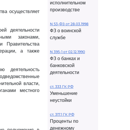
исполнительном
производстве
ства осуществляет
N 53-ФЗ от 28.03.1998
оей деятельности
ФЗ о воинской
ными законами,
службе
и Правительства
ерации, а также
N 395-1 от 02.12.1990
ФЗ о банках и
банковской
ою деятельность
деятельности
 подведомственные
ительной власти,
ст. 333 ГК РФ
рганами местного
Уменьшение
неустойки
ст. 317.1 ГК РФ
Проценты по
денежному
щие полномочия в