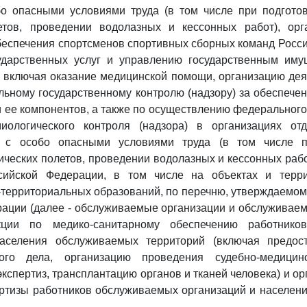
бо опасными условиями труда (в том числе при подгото
етов, проведении водолазных и кессонных работ), орг
беспечения спортсменов спортивных сборных команд Росс
ударственных услуг и управлению государственным им
 включая оказание медицинской помощи, организацию де
льному государственному контролю (надзору) за обеспече
и ее компонентов, а также по осуществлению федерального
миологического контроля (надзора) в организациях от
 с особо опасными условиями труда (в том числе п
ческих полетов, проведении водолазных и кессонных рабо
сийской Федерации, в том числе на объектах и терр
территориальных образований, по перечню, утверждаемо
ации (далее - обслуживаемые организации и обслуживаем
ции по медико-санитарному обеспечению работнико
аселения обслуживаемых территорий (включая предос
ного дела, организацию проведения судебно-медицин
кспертиз, трансплантацию органов и тканей человека) и ор
ертизы работников обслуживаемых организаций и населен