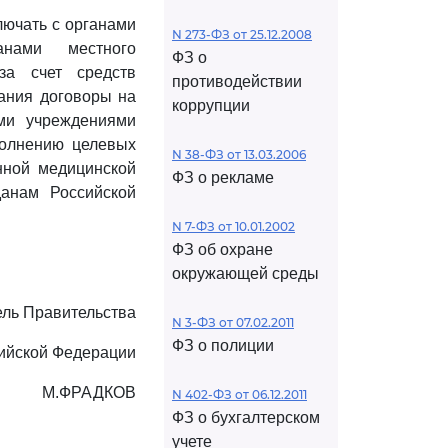
лючать с органами
N 273-ФЗ от 25.12.2008
анами местного
ФЗ о
за счет средств
противодействии
вания договоры на
коррупции
ми учреждениями
полнению целевых
N 38-ФЗ от 13.03.2006
нной медицинской
ФЗ о рекламе
данам Российской
N 7-ФЗ от 10.01.2002
ФЗ об охране
окружающей среды
ль Правительства
N 3-ФЗ от 07.02.2011
ФЗ о полиции
ийской Федерации
М.ФРАДКОВ
N 402-ФЗ от 06.12.2011
ФЗ о бухгалтерском
учете