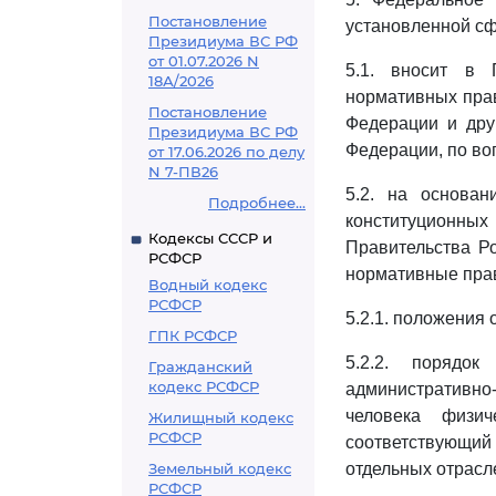
Постановление
установленной сф
Президиума ВС РФ
от 01.07.2026 N
5.1. вносит в 
18А/2026
нормативных прав
Постановление
Федерации и дру
Президиума ВС РФ
Федерации, по во
от 17.06.2026 по делу
N 7-ПВ26
5.2. на основа
Подробнее...
конституционных 
Кодексы СССР и
Правительства Р
РСФСР
нормативные пра
Водный кодекс
РСФСР
5.2.1. положения 
ГПК РСФСР
5.2.2. порядо
Гражданский
кодекс РСФСР
административн
человека физи
Жилищный кодекс
РСФСР
соответствующий
Земельный кодекс
отдельных отрасл
РСФСР