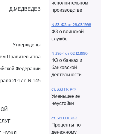
исполнительном
Д.МЕДВЕДЕВ
производстве
N 53-ФЗ от 28.03.1998
ФЗ о воинской
службе
Утверждены
N 395-1 от 02.12.1990
ем Правительства
ФЗ о банках и
банковской
ийской Федерации
деятельности
раля 2017 г. N 145
ст. 333 ГК РФ
Уменьшение
неустойки
НОЙ
ст. 317.1 ГК РФ
СЛУГ
Проценты по
денежному
Х НУЖД