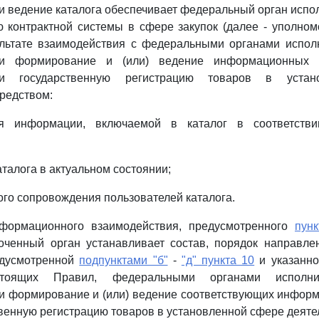
и ведение каталога обеспечивает федеральный орган испо
 контрактной системы в сфере закупок (далее - уполном
ультате взаимодействия с федеральными органами исполн
и формирование и (или) ведение информационных 
ми государственную регистрацию товаров в устан
средством:
я информации, включаемой в каталог в соответств
талога в актуальном состоянии;
го сопровождения пользователей каталога.
нформационного взаимодействия, предусмотренного
пун
оченный орган устанавливает состав, порядок направле
едусмотренной
подпунктами "б"
-
"д" пункта 10
и указанн
оящих Правил, федеральными органами исполнит
 формирование и (или) ведение соответствующих информ
твенную регистрацию товаров в установленной сфере деяте