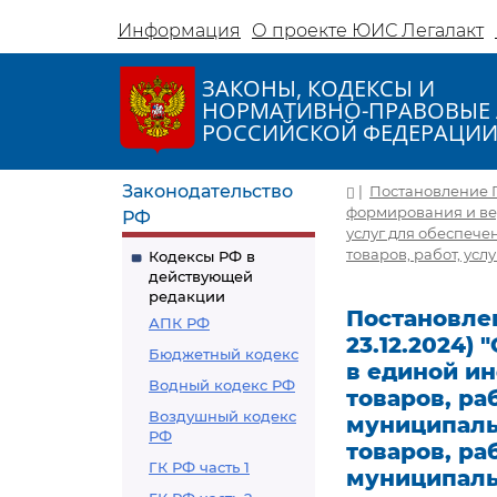
Информация
О проекте ЮИС Легалакт
ЗАКОНЫ, КОДЕКСЫ И
НОРМАТИВНО-ПРАВОВЫЕ 
РОССИЙСКОЙ ФЕДЕРАЦИ
Законодательство
|
Постановление Пр
формирования и вед
РФ
услуг для обеспече
товаров, работ, ус
Кодексы РФ в
действующей
редакции
Постановлен
АПК РФ
23.12.2024)
Бюджетный кодекс
в единой и
Водный кодекс РФ
товаров, ра
Воздушный кодекс
муниципаль
РФ
товаров, ра
ГК РФ часть 1
муниципаль