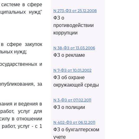
 системе в сфере
N 273-ФЗ от 25.12.2008
иципальных нужд"
ФЗ о
противодействии
коррупции
в сфере закупок
N 38-ФЗ от 13.03.2006
льных нужд;
ФЗ о рекламе
государственных и
N 7-ФЗ от 10.01.2002
ФЗ об охране
публикования, за
окружающей среды
N 3-ФЗ от 07.02.2011
ания и ведения в
ФЗ о полиции
работ, услуг для
 силу в отношении
N 402-ФЗ от 06.12.2011
абот, услуг - с 1
ФЗ о бухгалтерском
учете