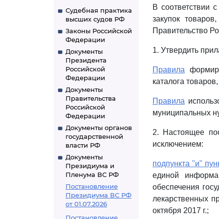
В соответствии 
Судебная практика
закупок товаров
высших судов РФ
Правительство Ро
Законы Российской
Федерации
1. Утвердить при
Документы
Президента
Российской
Правила
формиро
Федерации
каталога товаров,
Документы
Правительства
Правила
использо
Российской
муниципальных н
Федерации
Документы органов
2. Настоящее по
государственной
исключением:
власти РФ
Документы
подпункта "и" пун
Президиума и
Пленума ВС РФ
единой информац
Постановление
обеспечения госу
Президиума ВС РФ
лекарственных пре
от 01.07.2026
октября 2017 г.;
Постановление