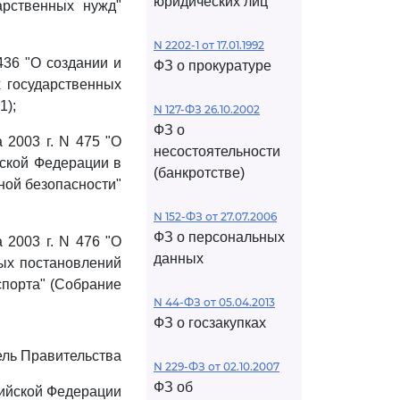
юридических лиц
арственных нужд"
N 2202-1 от 17.01.1992
436 "О создании и
ФЗ о прокуратуре
 государственных
1);
N 127-ФЗ 26.10.2002
ФЗ о
 2003 г. N 475 "О
несостоятельности
йской Федерации в
(банкротстве)
ной безопасности"
N 152-ФЗ от 27.07.2006
ФЗ о персональных
 2003 г. N 476 "О
данных
ых постановлений
спорта" (Собрание
N 44-ФЗ от 05.04.2013
ФЗ о госзакупках
ль Правительства
N 229-ФЗ от 02.10.2007
ФЗ об
ийской Федерации