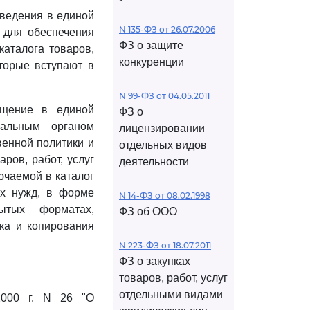
ведения в единой
N 135-ФЗ от 26.07.2006
г для обеспечения
ФЗ о защите
аталога товаров,
конкуренции
оторые вступают в
N 99-ФЗ от 04.05.2011
ещение в единой
ФЗ о
альным органом
лицензировании
венной политики и
отдельных видов
ров, работ, услуг
деятельности
ючаемой в каталог
ых нужд, в форме
N 14-ФЗ от 08.02.1998
ытых форматах,
ФЗ об ООО
ка и копирования
N 223-ФЗ от 18.07.2011
ФЗ о закупках
товаров, работ, услуг
отдельными видами
2000 г. N 26 "О