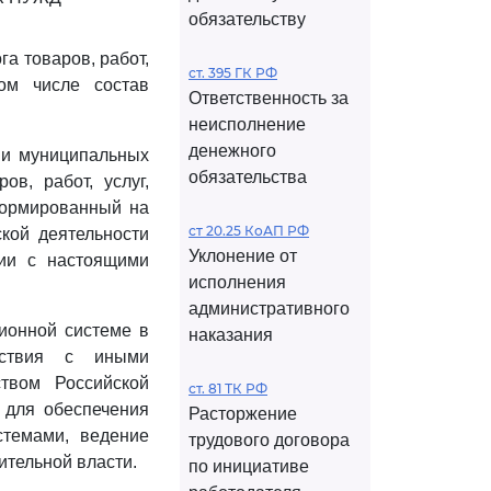
обязательству
а товаров, работ,
ст. 395 ГК РФ
ом числе состав
Ответственность за
неисполнение
денежного
х и муниципальных
обязательства
ов, работ, услуг,
формированный на
ст 20.25 КоАП РФ
кой деятельности
Уклонение от
ии с настоящими
исполнения
административного
ионной системе в
наказания
йствия с иными
твом Российской
ст. 81 ТК РФ
г для обеспечения
Расторжение
стемами, ведение
трудового договора
тельной власти.
по инициативе