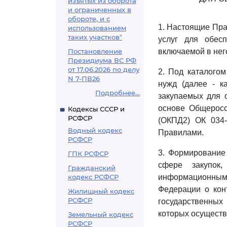
изъятых из оборота
и ограниченных в
обороте, и с
1. Настоящие Пра
использованием
таких участков"
услуг для обес
Постановление
включаемой в нег
Президиума ВС РФ
от 17.06.2026 по делу
2. Под каталогом
N 7-ПВ26
нужд (далее - ка
Подробнее...
закупаемых для 
основе Общерос
Кодексы СССР и
РСФСР
(ОКПД2) ОК 034
Водный кодекс
Правилами.
РСФСР
3. Формирование
ГПК РСФСР
сфере закупок
Гражданский
кодекс РСФСР
информационным
Федерации о конт
Жилищный кодекс
РСФСР
государственных
которых осущест
Земельный кодекс
РСФСР