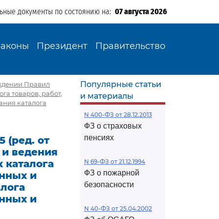
льные документы по состоянию на:
07 августа 2026
Законы
Президент
Правительство
Популярные статьи
ерждении Правил
а товаров, работ,
и материалы
ания каталога
N 400-ФЗ от 28.12.2013
ФЗ о страховых
пенсиях
 (ред. от
 и ведения
 каталога
N 69-ФЗ от 21.12.1994
ФЗ о пожарной
енных и
безопасности
алога
енных и
N 40-ФЗ от 25.04.2002