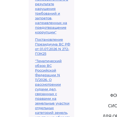
результате
нарушения
требований и
запретов,
направленных на
предотвращение
коррупции"
Постановление
Президиума ВС РФ
от 01.07.2026 N 272-
ПЭК25
"Тематический
обзор ВС
Российской
Федерации N
11/2026. О
рассмотрении
судами дел,
связанных с
ФО
правами на
земельные участки
СИС
отдельных
категорий земель,
ДЛЯ О