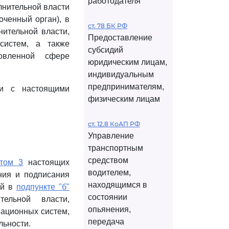
работодателя
лнительной власти
оченный орган), в
ст. 78 БК РФ
ительной власти,
Предоставление
систем, а также
субсидий
овленной сфере
юридическим лицам,
индивидуальным
предпринимателям,
ии с настоящими
физическим лицам
ст. 12.8 КоАП РФ
Управление
транспортным
средством
ктом 3
настоящих
водителем,
ния и подписания
находящимся в
ой в
подпункте "б"
состоянии
ельной власти,
опьянения,
ационных систем,
передача
льности.