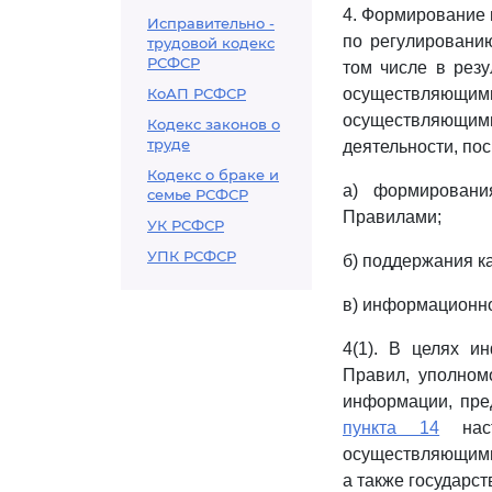
4. Формирование 
Исправительно -
по регулированию
трудовой кодекс
РСФСР
том числе в рез
КоАП РСФСР
осуществляющим
осуществляющи
Кодекс законов о
труде
деятельности, по
Кодекс о браке и
а) формировани
семье РСФСР
Правилами;
УК РСФСР
УПК РСФСР
б) поддержания ка
в) информационно
4(1). В целях и
Правил, уполном
информации, пр
пункта 14
наст
осуществляющими
а также государс