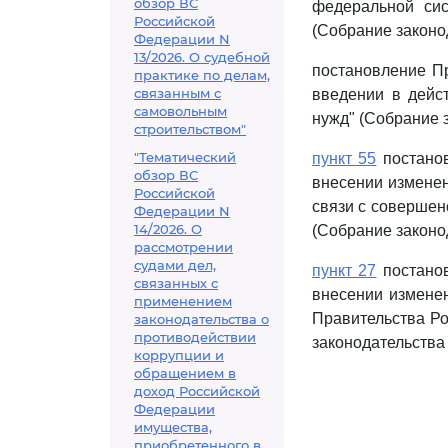
обзор ВС
федеральной сис
Российской
(Собрание законод
Федерации N
13/2026. О судебной
постановление Пр
практике по делам,
связанным с
введении в дейс
самовольным
нужд" (Собрание з
строительством"
"Тематический
пункт 55
постанов
обзор ВС
внесении изменен
Российской
связи с совершен
Федерации N
14/2026. О
(Собрание законод
рассмотрении
судами дел,
пункт 27
постанов
связанных с
внесении измене
применением
Правительства Ро
законодательства о
противодействии
законодательства 
коррупции и
обращением в
доход Российской
Федерации
имущества,
приобретенного в