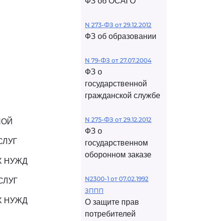
ФЗ об ОСАГО
N 273-ФЗ от 29.12.2012
ФЗ об образовании
N 79-ФЗ от 27.07.2004
ФЗ о
государственной
гражданской службе
N 275-ФЗ от 29.12.2012
НОЙ
ФЗ о
СЛУГ
государственном
оборонном заказе
Х НУЖД
N2300-1 от 07.02.1992
СЛУГ
ЗППП
Х НУЖД
О защите прав
потребителей