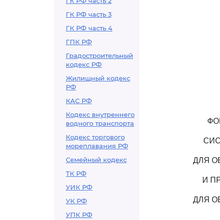
ГК РФ часть 2
ГК РФ часть 3
ГК РФ часть 4
ГПК РФ
Градостроительный
кодекс РФ
Жилищный кодекс
РФ
КАС РФ
Кодекс внутреннего
ФО
водного транспорта
Кодекс торгового
СИС
мореплавания РФ
Семейный кодекс
ДЛЯ О
ТК РФ
И П
УИК РФ
ДЛЯ О
УК РФ
УПК РФ