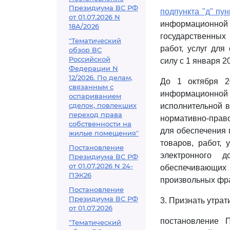
Президиума ВС РФ
подпункта "д" пун
от 01.07.2026 N
информационной с
18А/2026
государственных
"Тематический
работ, услуг для
обзор ВС
Российской
силу с 1 января 20
Федерации N
12/2026. По делам,
До 1 октября 2
связанным с
информационно
оспариванием
сделок, повлекших
исполнительной в
переход права
нормативно-право
собственности на
для обеспечения 
жилые помещения"
товаров, работ,
Постановление
электронного 
Президиума ВС РФ
от 01.07.2026 N 24-
обеспечивающих 
ПЭК26
произвольных фра
Постановление
Президиума ВС РФ
3. Признать утра
от 01.07.2026
постановление 
"Тематический